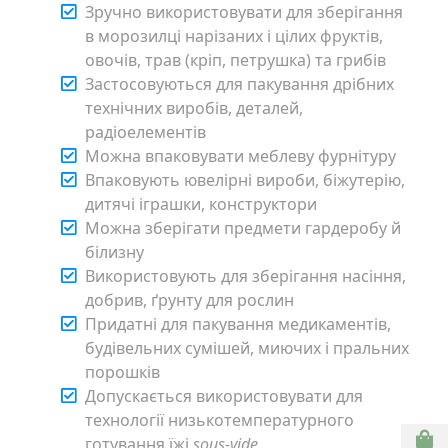
Зручно використовувати для зберігання
в морозилці нарізаних і цілих фруктів,
овочів, трав (кріп, петрушка) та грибів
Застосовуються для пакування дрібних
технічних виробів, деталей,
радіоелементів
Можна впаковувати меблеву фурнітуру
Впаковують ювелірні вироби, біжутерію,
дитячі іграшки, конструктори
Можна зберігати предмети гардеробу й
білизну
Використовують для зберігання насіння,
добрив, ґрунту для рослин
Придатні для пакування медикаментів,
будівельних сумішей, миючих і пральних
порошків
Допускається використовувати для
технології низькотемпературного
готування їжі
sous-vide