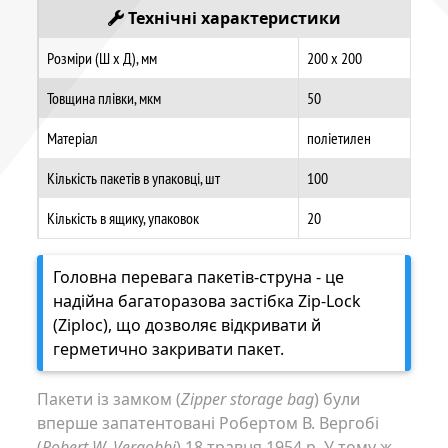
Технічні характеристики
Розміри (Ш х Д), мм
200 х 200
Товщина плівки, мкм
50
Матеріал
поліетилен
Кількість пакетів в упаковці, шт
100
Кількість в ящику, упаковок
20
Головна перевага пакетів-струна - це
надійна багаторазова застібка Zip-Lock
(Ziploc), що дозволяє відкривати й
герметично закривати пакет.
Пакети із замком (
Zipper storage bag
) були
вперше запатентовані Робертом В. Вергобі
(
Robert W. Vergobbi
) 18 травня 1954 р. У тому ж