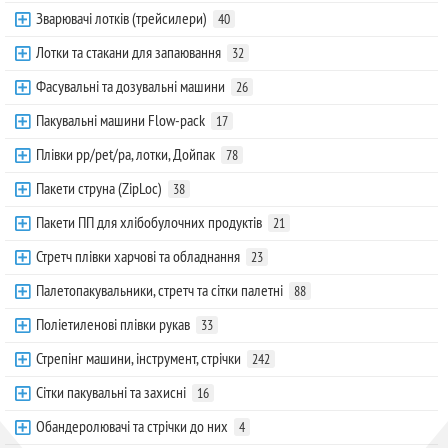
Зварювачі лотків (трейсилери)
40
Лотки та стакани для запаювання
32
Фасувальні та дозувальні машини
26
Пакувальні машини Flow-pack
17
Плівки pp/pet/pa, лотки, Дойпак
78
Пакети струна (ZipLoc)
38
Пакети ПП для хлібобулочних продуктів
21
Стретч плівки харчові та обладнання
23
Палетопакувальники, стретч та сітки палетні
88
Поліетиленові плівки рукав
33
Стрепінг машини, інструмент, стрічки
242
Сітки пакувальні та захисні
16
Обандеролювачі та стрічки до них
4