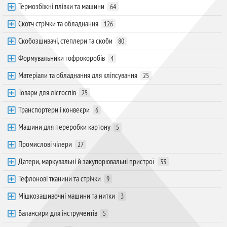
Термозбіжні плівки та машини
64
Скотч стрічки та обладнання
126
Скобозшивачі, степлери та скоби
80
Формувальники гофрокоробів
4
Матеріали та обладнання для кліпсування
25
Товари для лісгоспів
25
Транспортери і конвеєри
6
Машини для переробки картону
5
Промислові чілери
27
Датери, маркувальні й закупорювальні пристрої
33
Тефлонові тканини та стрічки
9
Мішкозашивочні машини та нитки
3
Балансири для інструментів
5