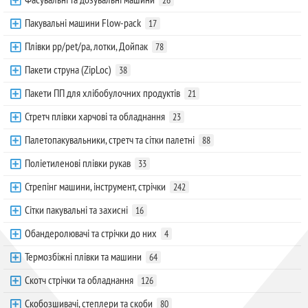
Пакувальні машини Flow-pack
17
Плівки pp/pet/pa, лотки, Дойпак
78
Пакети струна (ZipLoc)
38
Пакети ПП для хлібобулочних продуктів
21
Стретч плівки харчові та обладнання
23
Палетопакувальники, стретч та сітки палетні
88
Поліетиленові плівки рукав
33
Стрепінг машини, інструмент, стрічки
242
Сітки пакувальні та захисні
16
Обандеролювачі та стрічки до них
4
Термозбіжні плівки та машини
64
Скотч стрічки та обладнання
126
Скобозшивачі, степлери та скоби
80