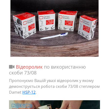
Відеоролик
по використанню
скоби 73/08
Пропонуємо Вашій увазі відеоролик у якому
демонструється робота скоби 73/08 степлером
Damet
HSP-12
.