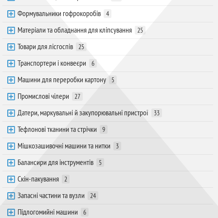
Формувальники гофрокоробів
4
Матеріали та обладнання для кліпсування
25
Товари для лісгоспів
25
Транспортери і конвеєри
6
Машини для переробки картону
5
Промислові чілери
27
Датери, маркувальні й закупорювальні пристрої
33
Тефлонові тканини та стрічки
9
Мішкозашивочні машини та нитки
3
Балансири для інструментів
5
Скін-пакування
2
Запасні частини та вузли
24
Підлогомийні машини
6