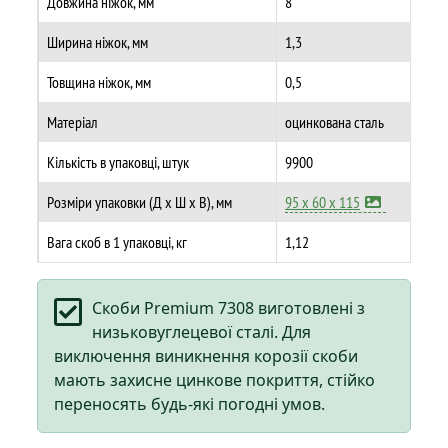
Довжина ніжок, мм
8
Ширина ніжок, мм
1,3
Товщина ніжок, мм
0,5
Матеріал
оцинкована сталь
Кількість в упаковці, штук
9900
Розміри упаковки (Д х Ш х В), мм
95 х 60 х 115
Вага скоб в 1 упаковці, кг
1,12
Скоби Premium 7308 виготовлені з
низьковуглецевої сталі. Для
виключення виникнення корозії скоби
мають захисне цинкове покриття, стійко
переносять будь-які погодні умов.