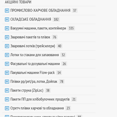
АКЦІЙНІ ТОВАРИ
ПРОМИСЛОВО-ХАРЧОВЕ ОБЛАДНАННЯ
37
СКЛАДСЬКЕ ОБЛАДНАННЯ
182
Вакуумні машини, пакети, контейнери
335
Зварювачі пакетів та плівок
76
Зварювачі лотків (трейсилери)
40
Лотки та стакани для запаювання
32
Фасувальні та дозувальні машини
26
Пакувальні машини Flow-pack
14
Плівки pp/pet/pa, лотки, Дойпак
78
Пакети струна (ZipLoc)
38
Пакети ПП для хлібобулочних продуктів
21
Стретч плівки харчові та обладнання
23
Палетопакувальники, стретч та сітки палетні