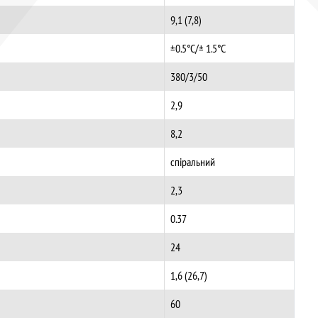
9,1 (7,8)
±0.5°C/± 1.5°C
380/3/50
2,9
8,2
спіральний
2,3
0.37
24
1,6 (26,7)
60