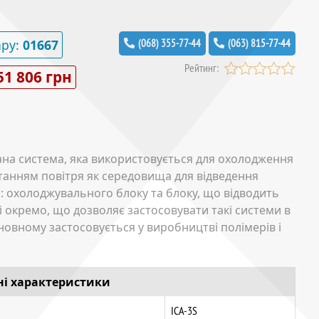
ару:
01667
(068) 355-77-44
(063) 815-77-44
Рейтинг:
51 806 грн
вана система, яка використовується для охолодження
танням повітря як середовища для відведення
н: охолоджувального блоку та блоку, що відводить
і окремо, що дозволяє застосовувати такі системи в
овному застосовується у виробництві полімерів і
ні характеристики
ICA-3S