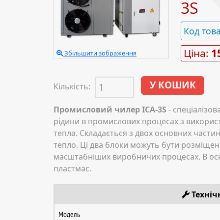
3S
Код тов
Ціна:
1
Збільшити зображення
Кількість:
Промисловий чилер ICA-3S
- спеціалізо
рідини в промислових процесах з викорис
тепла. Складається з двох основних части
тепло. Ці два блоки можуть бути розміщен
масштабніших виробничих процесах. В осн
пластмас.
Техніч
Модель