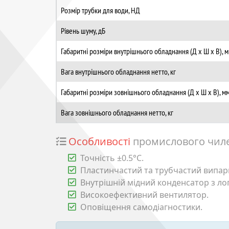
Розмір трубки для води, НД
Рівень шуму, дБ
Габаритні розміри внутрішнього обладнання (Д х Ш х В), 
Вага внутрішнього обладнання нетто, кг
Габаритні розміри зовнішнього обладнання (Д х Ш х В), м
Вага зовнішнього обладнання нетто, кг
Особливості
промислового чиле
Точність ±0.5°C.
Пластинчастий та трубчастий випар
Внутрішній мідний конденсатор з ло
Високоефективний вентилятор.
Оповіщення самодіагностики.