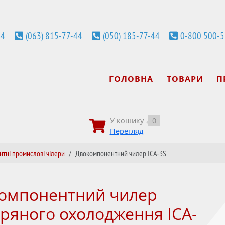
44
(063) 815-77-44
(050) 185-77-44
0-800 500-
ГОЛОВНА
ТОВАРИ
П
У кошику
0
Перегляд
тні промислові чілери
Двокомпонентний чилер ICA-3S
омпонентний чилер
тряного охолодження ICA-