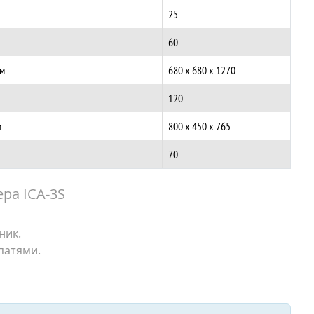
25
60
мм
680 х 680 х 1270
120
м
800 х 450 х 765
70
ра ICA-3S
ник.
патями.