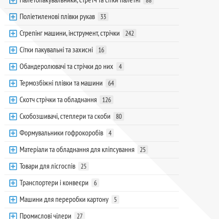
88
Поліетиленові плівки рукав
33
Стрепінг машини, інструмент, стрічки
242
Сітки пакувальні та захисні
16
Обандеролювачі та стрічки до них
4
Термозбіжні плівки та машини
64
Скотч стрічки та обладнання
126
Скобозшивачі, степлери та скоби
80
Формувальники гофрокоробів
4
Матеріали та обладнання для кліпсування
25
Товари для лісгоспів
25
Транспортери і конвеєри
6
Машини для переробки картону
5
Промислові чілери
27