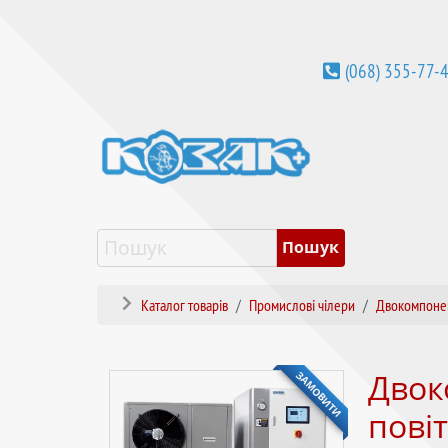
(068) 355-77-
Каталог товарів
Промислові чілери
Двокомпонен
ЗАМОВИТИ
Двок
пові