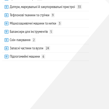
Датери, маркувальні й закупорювальні пристрої
33
Тефлонові тканини та стрічки
9
Мішкозашивочні машини та нитки
3
Балансири для інструментів
5
Скін-пакування
2
Запасні частини та вузли
24
Підлогомийні машини
6