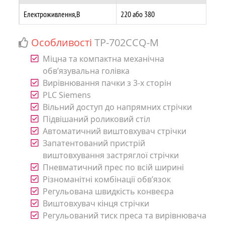
Електроживлення,В
220 або 380
Особливості
TP-702CCQ-M
Міцна та компактна механічна
обв’язувальна голівка
Вирівнювання пачки з 3-х сторін
PLC Siemens
Вільний доступ до напрямних стрічки
Підвішаний роликовий стіл
Автоматичний виштовхувач стрічки
Запатентований пристрій
виштовхування застряглої стрічки
Пневматичний прес по всій ширині
Різноманітні комбінації обв’язок
Регульована швидкість конвеєра
Виштовхувач кінця стрічки
Регульований тиск преса та вирівнювача