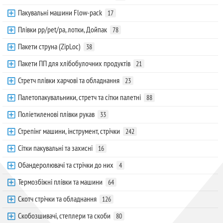
Пакувальні машини Flow-pack
17
Плівки pp/pet/pa, лотки, Дойпак
78
Пакети струна (ZipLoc)
38
Пакети ПП для хлібобулочних продуктів
21
Стретч плівки харчові та обладнання
23
Палетопакувальники, стретч та сітки палетні
88
Поліетиленові плівки рукав
33
Стрепінг машини, інструмент, стрічки
242
Сітки пакувальні та захисні
16
Обандеролювачі та стрічки до них
4
Термозбіжні плівки та машини
64
Скотч стрічки та обладнання
126
Скобозшивачі, степлери та скоби
80