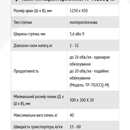
Розмір арки (Ш х В), мм
1250 х 450
Тип стрічки
поліпропіленова
Ширина стрічки, мм
5,6 або 9
Діапазон сили натягу, кг
1 - 32
до 26 обв./хв - одинарне
обв'язування
Продуктивність
до 20 обв./хв - подвійне
обв’язування
(Модель: TP-702CCQ-M)
Мінімальний розмір пачки (Д х
300 х 200 Х 20
Ш х В), мм
Максимальна вага пачки, кг
40
Швидкість транспортера, м/хв
15 - 60