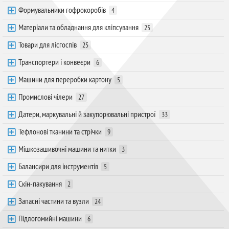
Формувальники гофрокоробів
4
Матеріали та обладнання для кліпсування
25
Товари для лісгоспів
25
Транспортери і конвеєри
6
Машини для переробки картону
5
Промислові чілери
27
Датери, маркувальні й закупорювальні пристрої
33
Тефлонові тканини та стрічки
9
Мішкозашивочні машини та нитки
3
Балансири для інструментів
5
Скін-пакування
2
Запасні частини та вузли
24
Підлогомийні машини
6