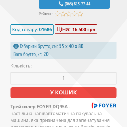
(063) 815-77-44
Рейтинг:
Ціна:
Код товару:
01686
16 500 грн
Габарити брутто, см:
55 х 40 х 80
Вага брутто, кг:
20
Кількість:
Трейсилер FOYER DQ95A
-
настільна напівавтоматична пакувальна
машина, яка призначена для запечатування
пластикових стаканчиків, ланч-боксів, лотків