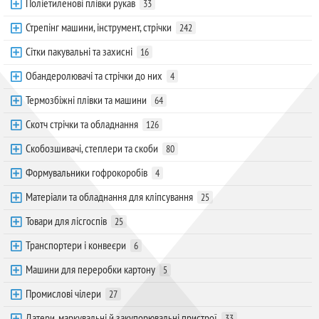
Поліетиленові плівки рукав
33
Стрепінг машини, інструмент, стрічки
242
Сітки пакувальні та захисні
16
Обандеролювачі та стрічки до них
4
Термозбіжні плівки та машини
64
Скотч стрічки та обладнання
126
Скобозшивачі, степлери та скоби
80
Формувальники гофрокоробів
4
Матеріали та обладнання для кліпсування
25
Товари для лісгоспів
25
Транспортери і конвеєри
6
Машини для переробки картону
5
Промислові чілери
27
Датери, маркувальні й закупорювальні пристрої
33