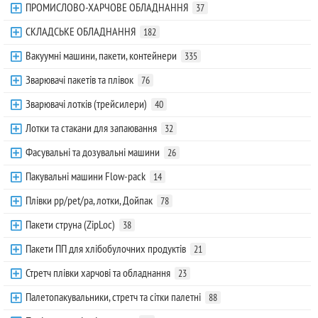
ПРОМИСЛОВО-ХАРЧОВЕ ОБЛАДНАННЯ
37
СКЛАДСЬКЕ ОБЛАДНАННЯ
182
Вакуумні машини, пакети, контейнери
335
Зварювачі пакетів та плівок
76
Зварювачі лотків (трейсилери)
40
Лотки та стакани для запаювання
32
Фасувальні та дозувальні машини
26
Пакувальні машини Flow-pack
14
Плівки pp/pet/pa, лотки, Дойпак
78
Пакети струна (ZipLoc)
38
Пакети ПП для хлібобулочних продуктів
21
Стретч плівки харчові та обладнання
23
Палетопакувальники, стретч та сітки палетні
88