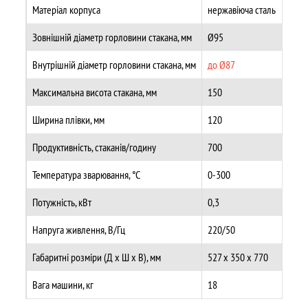
Матеріал корпуса
нержавіюча сталь
Зовнішній діаметр горловини стакана, мм
Ø95
Внутрішній діаметр горловини стакана, мм
до Ø87
Максимальна висота стакана, мм
150
Ширина плівки, мм
120
Продуктивність, стаканів/годину
700
Температура зварювання, °C
0-300
Потужність, кВт
0,3
Напруга живлення, В/Гц
220/50
Габаритні розміри (Д х Ш х В), мм
527 х 350 х 770
Вага машини, кг
18