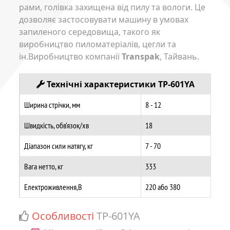
рами, голівка захищена від пилу та вологи. Це
дозволяє застосовувати машину в умовах
запиленого середовища, такого як
виробництво пиломатеріалів, цегли та
ін.Виробництво компанії
Transpak
, Тайвань.
Технічні характеристики TP-601YA
Ширина стрічки, мм
8 - 12
Швидкість, обв’язок/хв
18
Діапазон сили натягу, кг
7 - 70
Вага нетто, кг
333
Електроживлення,В
220 або 380
Особливості
TP-601YA