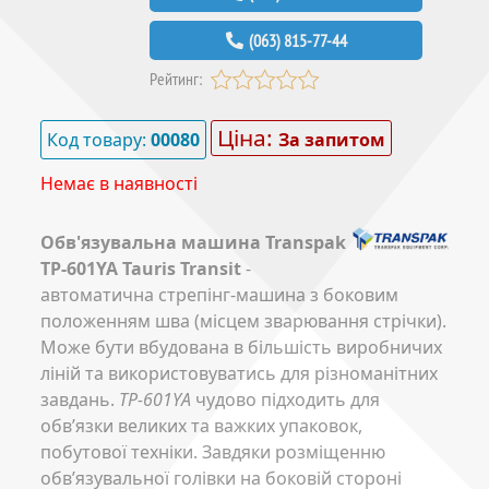
(063) 815-77-44
Рейтинг:
Ціна:
Код товару:
00080
За запитом
Немає в наявності
Обв'язувальна машина Transpak
TP-601YA Tauris Transit
-
автоматична стрепінг-машина з боковим
положенням шва (місцем зварювання стрічки).
Може бути вбудована в більшість виробничих
ліній та використовуватись для різноманітних
завдань.
TP-601YA
чудово підходить для
обв’язки великих та важких упаковок,
побутової техніки. Завдяки розміщенню
обв’язувальної голівки на боковій стороні