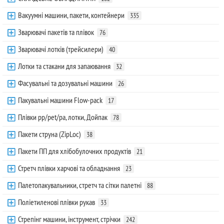
Вакуумні машини, пакети, контейнери
335
Зварювачі пакетів та плівок
76
Зварювачі лотків (трейсилери)
40
Лотки та стакани для запаювання
32
Фасувальні та дозувальні машини
26
Пакувальні машини Flow-pack
17
Плівки pp/pet/pa, лотки, Дойпак
78
Пакети струна (ZipLoc)
38
Пакети ПП для хлібобулочних продуктів
21
Стретч плівки харчові та обладнання
23
Палетопакувальники, стретч та сітки палетні
88
Поліетиленові плівки рукав
33
Стрепінг машини, інструмент, стрічки
242