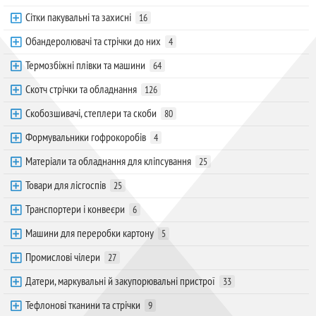
Сітки пакувальні та захисні
16
Обандеролювачі та стрічки до них
4
Термозбіжні плівки та машини
64
Скотч стрічки та обладнання
126
Скобозшивачі, степлери та скоби
80
Формувальники гофрокоробів
4
Матеріали та обладнання для кліпсування
25
Товари для лісгоспів
25
Транспортери і конвеєри
6
Машини для переробки картону
5
Промислові чілери
27
Датери, маркувальні й закупорювальні пристрої
33
Тефлонові тканини та стрічки
9