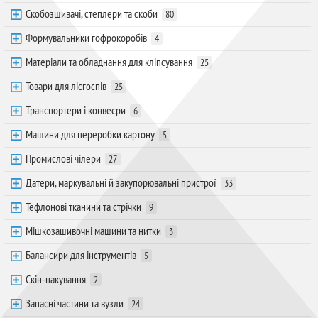
Скобозшивачі, степлери та скоби
80
Формувальники гофрокоробів
4
Матеріали та обладнання для кліпсування
25
Товари для лісгоспів
25
Транспортери і конвеєри
6
Машини для переробки картону
5
Промислові чілери
27
Датери, маркувальні й закупорювальні пристрої
33
Тефлонові тканини та стрічки
9
Мішкозашивочні машини та нитки
3
Балансири для інструментів
5
Скін-пакування
2
Запасні частини та вузли
24