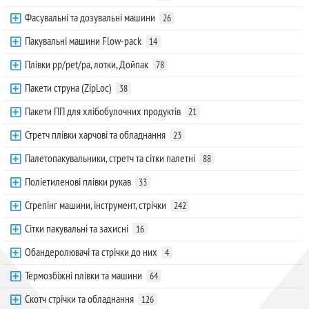
Фасувальні та дозувальні машини
26
Пакувальні машини Flow-pack
14
Плівки pp/pet/pa, лотки, Дойпак
78
Пакети струна (ZipLoc)
38
Пакети ПП для хлібобулочних продуктів
21
Стретч плівки харчові та обладнання
23
Палетопакувальники, стретч та сітки палетні
88
Поліетиленові плівки рукав
33
Стрепінг машини, інструмент, стрічки
242
Сітки пакувальні та захисні
16
Обандеролювачі та стрічки до них
4
Термозбіжні плівки та машини
64
Скотч стрічки та обладнання
126