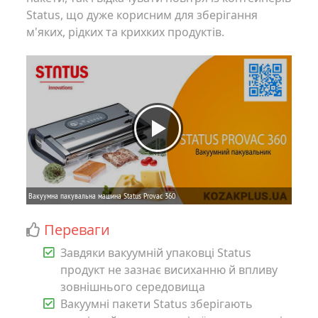
Status, що дуже корисним для зберігання
м'яких, рідких та крихких продуктів.
Переваги
Завдяки вакуумній упаковці Status
продукт не зазнає висиханню й впливу
зовнішнього середовища
Вакуумні пакети Status зберігають