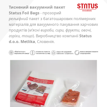
Тиснений вакуумний пакет
Status Foil Bags
- прозорий
рельєфний
пакет з багатошарових полімерних
матеріалів для вакуумного пакування харчових
продуктів (
м’ясні вироби, сири, фрукти, овочі,
горіхи, тощо
). Виробництво компанії
Status
d.o.o. Metlika
, Словенія.