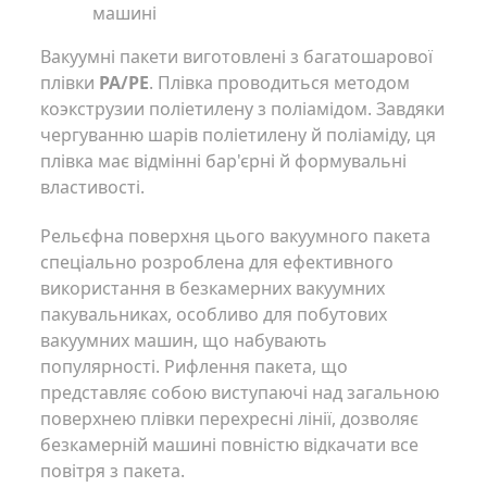
машині
Вакуумні пакети виготовлені з багатошарової
плівки
PA/PE
. Плівка проводиться методом
коэкструзии поліетилену з поліамідом. Завдяки
чергуванню шарів поліетилену й поліаміду, ця
плівка має відмінні бар'єрні й формувальні
властивості.
Рельєфна поверхня цього вакуумного пакета
спеціально розроблена для ефективного
використання в безкамерних вакуумних
пакувальниках, особливо для побутових
вакуумних машин, що набувають
популярності. Рифлення пакета, що
представляє собою виступаючі над загальною
поверхнею плівки перехресні лінії, дозволяє
безкамерній машині повністю відкачати все
повітря з пакета.