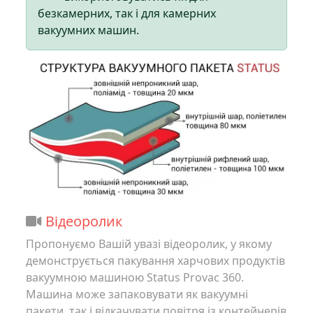
безкамерних, так і для камерних
вакуумних машин.
Відеоролик
Пропонуємо Вашій увазі відеоролик, у якому
демонструється пакування харчових продуктів
вакуумною машиною Status Provac 360.
Машина може запаковувати як вакуумні
пакети, так і відкачувати повітря із контейнерів