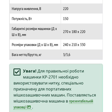
Напруга живлення, В
220
Потужність, Вт
150
Габаритні розміри машинки (Д х
270 x 180 x 220
Ш х В), мм
Розміри упаковки (Д х Ш х В), мм
240 x 210 x 330
Вага нетто/брутто, кг
3/3,6
Увага!
Для правильної роботи
машинки KP-2701 необхідно
використовувати нитку, спеціально
призначену для портативних
мішкозашивочних машин. Поставляється
мішкозашивочна машина в
презентабельній
.
упаковці