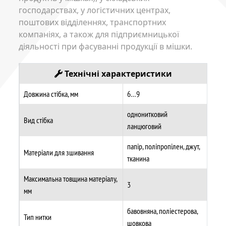
господарствах, у логістичних центрах,
поштових відділеннях, транспортних
компаніях, а також для підприємницької
діяльності при фасуванні продукції в мішки.
Технічні характеристики
Довжина стібка, мм
6…9
однонитковий
Вид стібка
ланцюговий
папір, поліпропілен, джут,
Матеріали для зшивання
тканина
Максимальна товщина матеріалу,
3
мм
бавовняна, поліестерова,
Тип нитки
шовкова