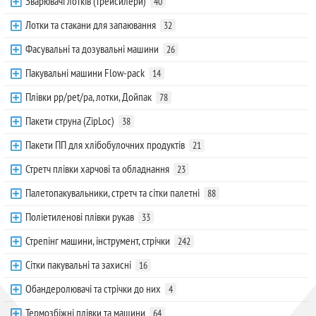
Зварювачі лотків (трейсилери)
40
Лотки та стакани для запаювання
32
Фасувальні та дозувальні машини
26
Пакувальні машини Flow-pack
14
Плівки pp/pet/pa, лотки, Дойпак
78
Пакети струна (ZipLoc)
38
Пакети ПП для хлібобулочних продуктів
21
Стретч плівки харчові та обладнання
23
Палетопакувальники, стретч та сітки палетні
88
Поліетиленові плівки рукав
33
Стрепінг машини, інструмент, стрічки
242
Сітки пакувальні та захисні
16
Обандеролювачі та стрічки до них
4
Термозбіжні плівки та машини
64