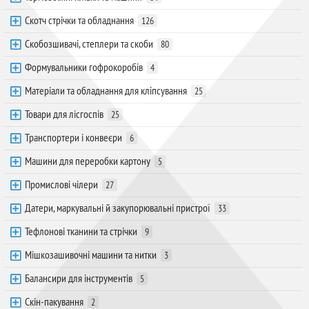
Скотч стрічки та обладнання
126
Скобозшивачі, степлери та скоби
80
Формувальники гофрокоробів
4
Матеріали та обладнання для кліпсування
25
Товари для лісгоспів
25
Транспортери і конвеєри
6
Машини для переробки картону
5
Промислові чілери
27
Датери, маркувальні й закупорювальні пристрої
33
Тефлонові тканини та стрічки
9
Мішкозашивочні машини та нитки
3
Балансири для інструментів
5
Скін-пакування
2