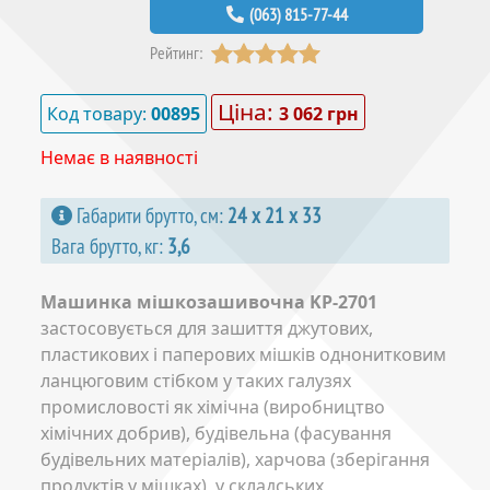
(063) 815-77-44
Рейтинг:
Ціна:
Код товару:
00895
3 062 грн
Немає в наявності
Габарити брутто, см:
24 х 21 х 33
Вага брутто, кг:
3,6
Машинка мішкозашивочна KP-2701
застосовується для зашиття джутових,
пластикових і паперових мішків однонитковим
ланцюговим стібком у таких галузях
промисловості як хімічна (виробництво
хімічних добрив), будівельна (фасування
будівельних матеріалів), харчова (зберігання
продуктів у мішках), у складських