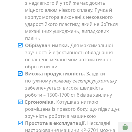
з надлегкого й у той же час досить
міцного алюмінієвого сплаву. Ручка й
корпус мотора виконані з нековзного
ударостійкого пластику, який не боїться
механічних ушкоджень, випадкових
падінь
Обрізувач нитки.
Для максимальної
зручності й ефективності обладнання
оснащене механізмом автоматичної
обрізки нитки
Висока продуктивність.
Завдяки
потужному
прямому електроурухомнику
забезпечується висока швидкість
роботи – 1500-1700 стібків за хвилину
Ергономіка.
Котушка з ниткою
розміщена із правого боку, що підвищує
зручність роботи з машинкою
Простота в експлуатації.
Нескладні
настроювання машини KP-2701 можна