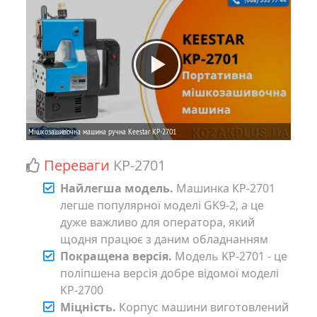
Переваги
KP-2701
Найлегша модель.
Машинка KP-2701
легше популярної моделі GK9-2, а це
дуже важливо для оператора, який
щодня працює з даним обладнанням
Покращена версія.
Модель KP-2701 - це
поліпшена версія добре відомої моделі
KP-2700
Міцність.
Корпус машини виготовлений