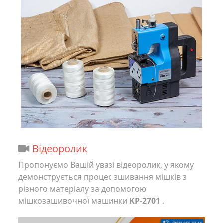
Відеоролик
Пропонуємо Вашій увазі відеоролик, у якому
демонструється процес зшивання мішків з
різного матеріалу за допомогою
мішкозашивочної машинки
KP-2701
.