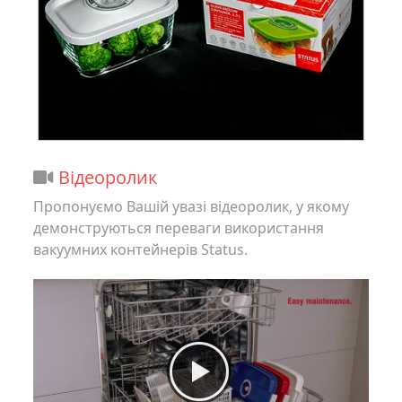
Відеоролик
Пропонуємо Вашій увазі відеоролик, у якому
демонструються переваги використання
вакуумних контейнерів Status.