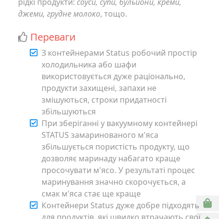
рідкі продукти:
соуси, супи, бульйони, креми,
джеми, грудне молоко
, тощо.
Переваги
З контейнерами Status робочий простір
холодильника або шафи
використовується дуже раціонально,
продукти захищені, запахи не
змішуються, строки придатності
збільшуються
При зберіганні у вакуумному контейнері
STATUS замаринованого м'яса
збільшується пористість продукту, що
дозволяє маринаду набагато краще
просочувати м'ясо. У результаті процес
маринування значно скорочується, а
смак м'яса стає ще краще
Контейнери Status дуже добре підходять
для продуктів, які швидко втрачають свої