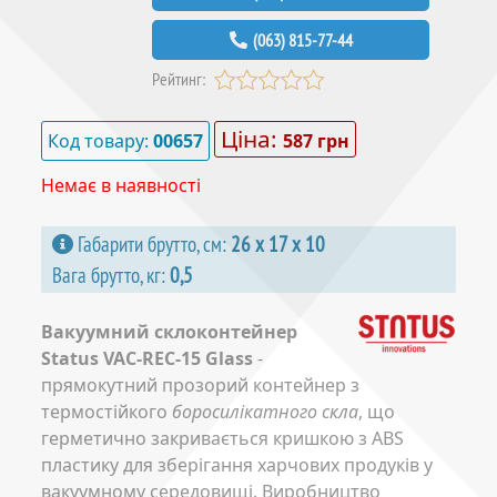
(063) 815-77-44
Рейтинг:
Ціна:
Код товару:
00657
587 грн
Немає в наявності
Габарити брутто, см:
26 х 17 х 10
Вага брутто, кг:
0,5
Вакуумний склоконтейнер
Status VAC-REC-15 Glass
-
прямокутний прозорий контейнер з
термостійкого
боросилікатного скла
, що
герметично закривається кришкою з ABS
пластику для зберігання харчових продуків у
вакуумному середовищі. Виробництво