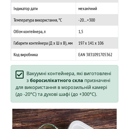
Індикатор дати
механічний
Температура використання, °C
-20…+300
Об'єм контейнера, л
1,5
Габарити контейнера (Д х Ш х В), мм
197 x 141 x 106
Код виробника
EAN 3831091705362
Вакуумні контейнера, які виготовлені
з
боросилікатного скла
призначені
для використання в морозильній камері
(до -20°C) та духові шафі (до +300°C).