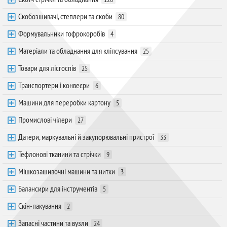
Скобозшивачі, степлери та скоби
80
Формувальники гофрокоробів
4
Матеріали та обладнання для кліпсування
25
Товари для лісгоспів
25
Транспортери і конвеєри
6
Машини для переробки картону
5
Промислові чілери
27
Датери, маркувальні й закупорювальні пристрої
33
Тефлонові тканини та стрічки
9
Мішкозашивочні машини та нитки
3
Балансири для інструментів
5
Скін-пакування
2
Запасні частини та вузли
24