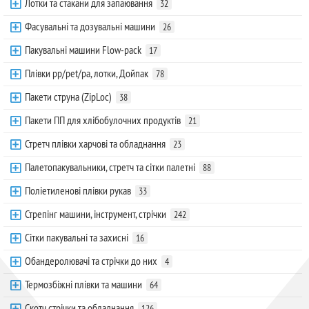
Лотки та стакани для запаювання
32
Фасувальні та дозувальні машини
26
Пакувальні машини Flow-pack
17
Плівки pp/pet/pa, лотки, Дойпак
78
Пакети струна (ZipLoc)
38
Пакети ПП для хлібобулочних продуктів
21
Стретч плівки харчові та обладнання
23
Палетопакувальники, стретч та сітки палетні
88
Поліетиленові плівки рукав
33
Стрепінг машини, інструмент, стрічки
242
Сітки пакувальні та захисні
16
Обандеролювачі та стрічки до них
4
Термозбіжні плівки та машини
64
Скотч стрічки та обладнання
126