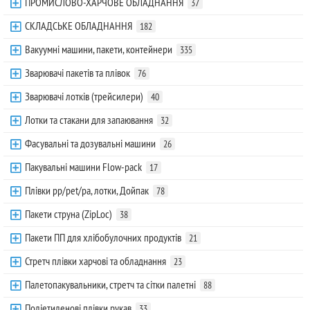
ПРОМИСЛОВО-ХАРЧОВЕ ОБЛАДНАННЯ
37
СКЛАДСЬКЕ ОБЛАДНАННЯ
182
Вакуумні машини, пакети, контейнери
335
Зварювачі пакетів та плівок
76
Зварювачі лотків (трейсилери)
40
Лотки та стакани для запаювання
32
Фасувальні та дозувальні машини
26
Пакувальні машини Flow-pack
17
Плівки pp/pet/pa, лотки, Дойпак
78
Пакети струна (ZipLoc)
38
Пакети ПП для хлібобулочних продуктів
21
Стретч плівки харчові та обладнання
23
Палетопакувальники, стретч та сітки палетні
88
Поліетиленові плівки рукав
33