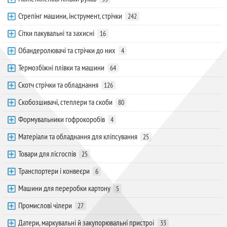
Стрепінг машини, інструмент, стрічки
242
Сітки пакувальні та захисні
16
Обандеролювачі та стрічки до них
4
Термозбіжні плівки та машини
64
Скотч стрічки та обладнання
126
Скобозшивачі, степлери та скоби
80
Формувальники гофрокоробів
4
Матеріали та обладнання для кліпсування
25
Товари для лісгоспів
25
Транспортери і конвеєри
6
Машини для переробки картону
5
Промислові чілери
27
Датери, маркувальні й закупорювальні пристрої
33