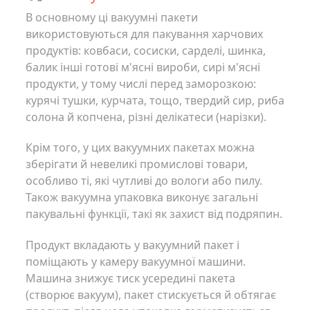
В основному ці вакуумні пакети
використовуються для пакування харчових
продуктів: ковбаси, сосиски, сарделі, шинка,
балик інші готові м'ясні вироби, сирі м'ясні
продукти, у тому числі перед заморозкою:
курячі тушки, курчата, тощо, твердий сир, риба
солона й копчена, різні делікатеси (нарізки).
Крім того, у цих вакуумних пакетах можна
зберігати й невеликі промислові товари,
особливо ті, які чутливі до вологи або пилу.
Також вакуумна упаковка виконує загальні
пакувальні функції, такі як захист від подряпин.
Продукт вкладають у вакуумний пакет і
поміщають у камеру вакуумної машини.
Машина знижує тиск усередині пакета
(створює вакуум), пакет стискується й обтягає