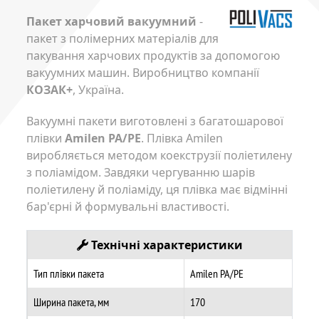
Пакет харчовий вакуумний
-
пакет з полімерних матеріалів для
пакування харчових продуктів за допомогою
вакуумних машин. Виробництво компанії
КОЗАК+
, Україна.
Вакуумні пакети виготовлені з багатошарової
плівки
Amilen PA/PE
. Плівка Amilen
виробляється методом коекструзії поліетилену
з поліамідом. Завдяки чергуванню шарів
поліетилену й поліаміду, ця плівка має відмінні
бар'єрні й формувальні властивості.
Технічні характеристики
Тип плівки пакета
Amilen PA/PE
Ширина пакета, мм
170