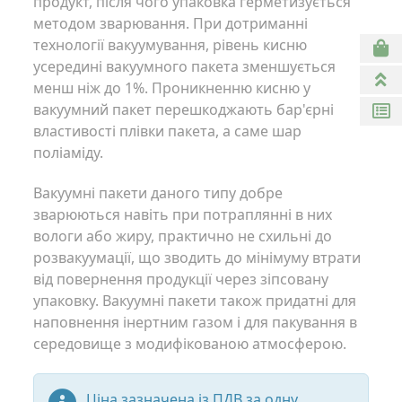
продукт, після чого упаковка герметизується
методом зварювання. При дотриманні
технології вакуумування, рівень кисню
усередині вакуумного пакета зменшується
менш ніж до 1%. Проникненню кисню у
вакуумний пакет перешкоджають бар'єрні
властивості плівки пакета, а саме шар
поліаміду.
Вакуумні пакети даного типу добре
зварюються навіть при потраплянні в них
вологи або жиру, практично не схильні до
розвакуумації, що зводить до мінімуму втрати
від повернення продукції через зіпсовану
упаковку. Вакуумні пакети також придатні для
наповнення інертним газом і для пакування в
середовище з модифікованою атмосферою.
Ціна зазначена із ПДВ за одну