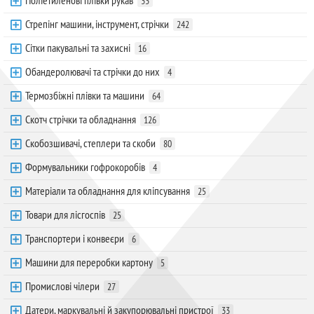
Поліетиленові плівки рукав
33
Стрепінг машини, інструмент, стрічки
242
Сітки пакувальні та захисні
16
Обандеролювачі та стрічки до них
4
Термозбіжні плівки та машини
64
Скотч стрічки та обладнання
126
Скобозшивачі, степлери та скоби
80
Формувальники гофрокоробів
4
Матеріали та обладнання для кліпсування
25
Товари для лісгоспів
25
Транспортери і конвеєри
6
Машини для переробки картону
5
Промислові чілери
27
Датери, маркувальні й закупорювальні пристрої
33