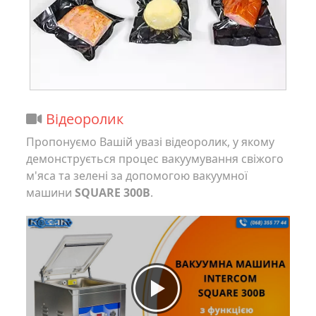
Відеоролик
Пропонуємо Вашій увазі відеоролик, у якому
демонструється процес вакуумування свіжого
м'яса та зелені за допомогою вакуумної
машини
SQUARE 300B
.