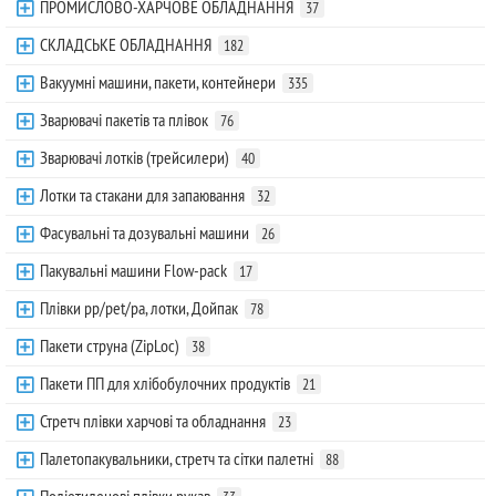
ПРОМИСЛОВО-ХАРЧОВЕ ОБЛАДНАННЯ
37
СКЛАДСЬКЕ ОБЛАДНАННЯ
182
Вакуумні машини, пакети, контейнери
335
Зварювачі пакетів та плівок
76
Зварювачі лотків (трейсилери)
40
Лотки та стакани для запаювання
32
Фасувальні та дозувальні машини
26
Пакувальні машини Flow-pack
17
Плівки pp/pet/pa, лотки, Дойпак
78
Пакети струна (ZipLoc)
38
Пакети ПП для хлібобулочних продуктів
21
Стретч плівки харчові та обладнання
23
Палетопакувальники, стретч та сітки палетні
88