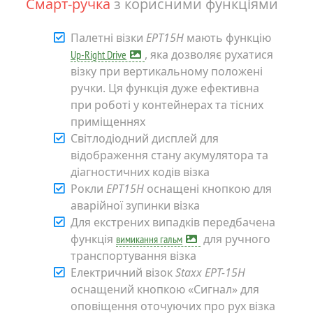
Смарт-ручка
з корисними функціями
Палетні візки
EPT15H
мають функцію
, яка дозволяє рухатися
Up-Right Drive
візку при вертикальному положені
ручки. Ця функція дуже ефективна
при роботі у контейнерах та тісних
приміщеннях
Світлодіодний дисплей для
відображення стану акумулятора та
діагностичних кодів візка
Рокли
ЕРТ15Н
оснащені кнопкою для
аварійної зупинки візка
Для екстрених випадків передбачена
функція
для ручного
вимикання гальм
транспортування візка
Електричний візок
Staxx ЕРТ-15Н
оснащений кнопкою «Сигнал» для
оповіщення оточуючих про рух візка