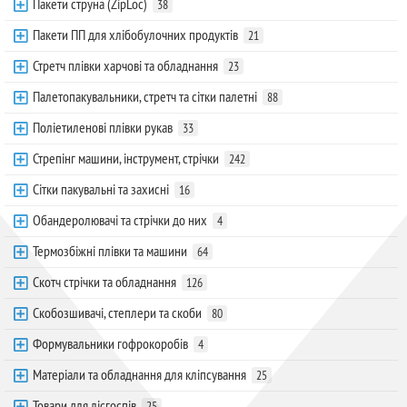
Пакети струна (ZipLoc)
38
Пакети ПП для хлібобулочних продуктів
21
Стретч плівки харчові та обладнання
23
Палетопакувальники, стретч та сітки палетні
88
Поліетиленові плівки рукав
33
Стрепінг машини, інструмент, стрічки
242
Сітки пакувальні та захисні
16
Обандеролювачі та стрічки до них
4
Термозбіжні плівки та машини
64
Скотч стрічки та обладнання
126
Скобозшивачі, степлери та скоби
80
Формувальники гофрокоробів
4
Матеріали та обладнання для кліпсування
25
Товари для лісгоспів
25