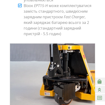
Візок
EPT15-H
може комплектуватися
замість стандартного, швидкісним
зарядним пристроєм
Fast Charger
,
який заряджає батарею всього за 2
години (стандартний зарядний
пристрій - 5.5 годин)