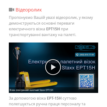
Відеоролик
Пропонуємо Вашій увазі відеоролик, у якому
демонструються основні переваги
електричного візка
EPT15H
при
транспортуванні вантажу на палеті.
За допомогою візка
EPT-15H
суттєво
полегшується ручна праця персоналу та