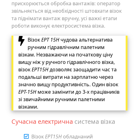
прискорюється обробка вантажів: оператор
звільняється від необхідності штовхати візок
та піднімати вантаж вручну, усі важкі етапи
роботи виконує електросистема візка.
Візок
EPT 15H
чудова альтернатива
ручним гідравлічним палетним
візкам. Незважаючи на початкову ціну
вищу ніж у ручного гідравлічного візка,
візок
EPT15H
дозволяє заощадити час та
подальші витрати на зарплатню через
значно вищу продуктивність. Один візок
EPT-15H
може замінити до 3-х працівників
зі звичайними ручними палетними
візками.
Сучасна електрична
система візка
Візок
EPT15H
обладнаний