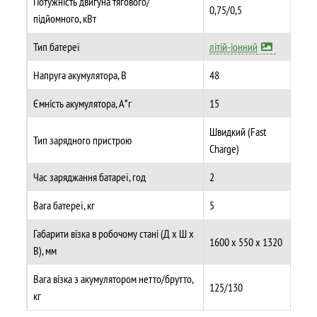
Потужність двигуна тягового/
0,75/0,5
підйомного, кВт
Тип батереї
літій-іонний
Напруга акумулятора, В
48
Ємність акумулятора, А*г
15
Швидкий (Fast
Тип зарядного пристрою
Charge)
Час заряджання батареї, год
2
Вага батереї, кг
5
Габарити візка в робочому стані (Д х Ш х
1600 х 550 х 1320
В), мм
Вага візка з акумулятором нетто/брутто,
125/130
кг