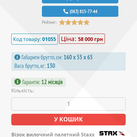
(063) 815-77-44
Рейтинг:
Ціна:
Код товару:
01055
58 000 грн
Габарити брутто, см:
160 х 55 х 65
Вага брутто, кг:
130
Гарантія
:
12 місяців
Кількість:
Візок вилочний палетний Staxx