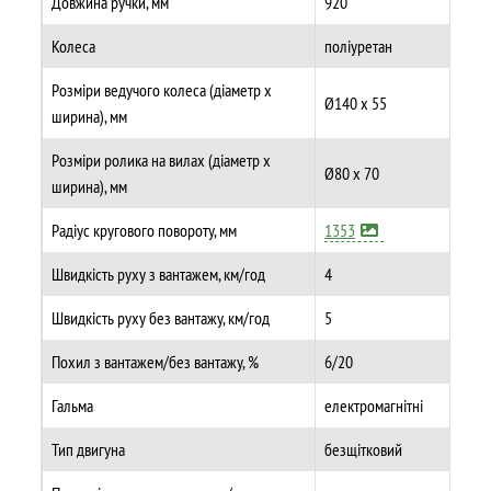
Довжина ручки, мм
920
Колеса
поліуретан
Розміри ведучого колеса (діаметр х
Ø140 x 55
ширина), мм
Розміри ролика на вилах (діаметр х
Ø80 x 70
ширина), мм
Радіус кругового повороту, мм
1353
Швидкість руху з вантажем, км/год
4
Швидкість руху без вантажу, км/год
5
Похил з вантажем/без вантажу, %
6/20
Гальма
електромагнітні
Тип двигуна
безщітковий