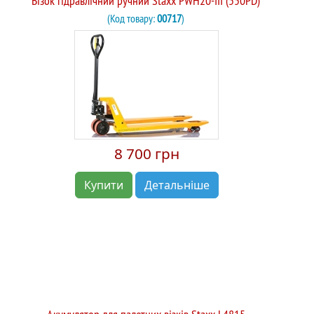
Візок гідравлічний ручний Staxx PWH20-III (550PD)
(Код товару:
00717
)
8 700 грн
Купити
Детальніше