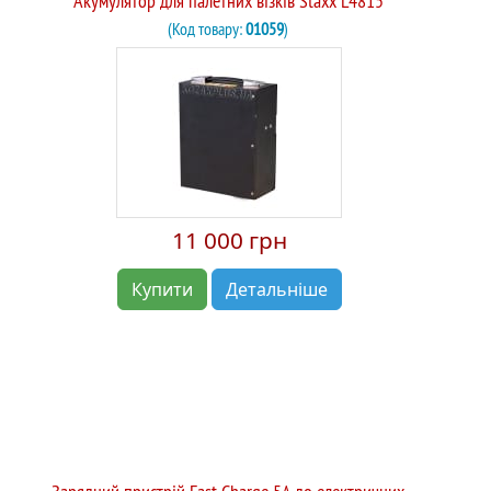
Акумулятор для палетних візків Staxx L4815
(Код товару:
01059
)
11 000 грн
Купити
Детальніше