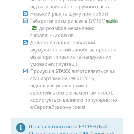
від ваги звичайного ручного візка
Низький рівень шуму при роботі
Габаритні розміри візків
EPT15H
подібні
до розмірів механічних
гідравлічних візків
Додаткова опція - запасний
акумулятор, який запобігає простою
візка при тривалих та напружених
умовах експлуатації
Продукція
STAXX
виготовляється за
стандартами ISO 9001:2015,
відповідає українським і
європейським регламентам якості,
користується великою популярністю
в Європейському союзі
Ціна палетного візка EPT15H (Fast
Charge) зазначена із ПДВ. Сервісний