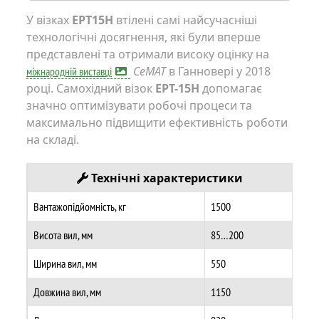
У візках
EPT15H
втілені самі найсучасніші
технологічні досягнення, які були вперше
представлені та отримали високу оцінку на
CeMAT
в Ганновері у 2018
міжнародній виставці
році. Самохідний візок
EPT-15H
допомагає
значно оптимізувати робочі процеси та
максимально підвищити ефективність роботи
на складі.
Технічні характеристики
Вантажопідйомність, кг
1500
Висота вил, мм
85…200
Ширина вил, мм
550
Довжина вил, мм
1150