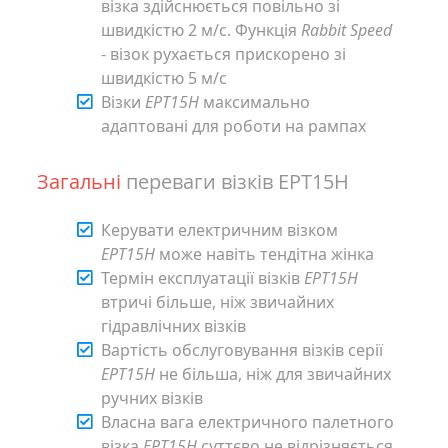
візка здійснюється повільно зі
швидкістю 2 м/с. Функція
Rabbit Speed
- візок рухається прискорено зі
швидкістю 5 м/с
Візки
EPT15H
максимально
адаптовані для роботи на рампах
Загальні
переваги візків EPT15H
Керувати електричним візком
EPT15H
може навіть тендітна жінка
Термін експлуатації візків
EPT15H
втричі більше, ніж звичайних
гідравлічних візків
Вартість обслуговування візків серії
EPT15H
не більша, ніж для звичайних
ручних візків
Власна вага електричного палетного
візка
EPT15H
суттєво не відрізняється