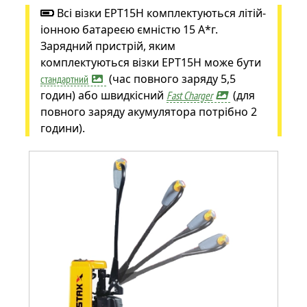
Всі візки EPT15H комплектуються літій-
іонною батареєю ємністю 15 А*г.
Зарядний пристрій, яким
комплектуються візки EPT15H може бути
(час повного заряду 5,5
стандартний
годин) або швидкісний
(для
Fast Charger
повного заряду акумулятора потрібно 2
години).