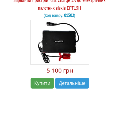
Зарядний пристрій Fast Charge 5A до електричних
палетних візків EPT15H
(Код товару:
01502
)
5 100 грн
Купити
Детальніше