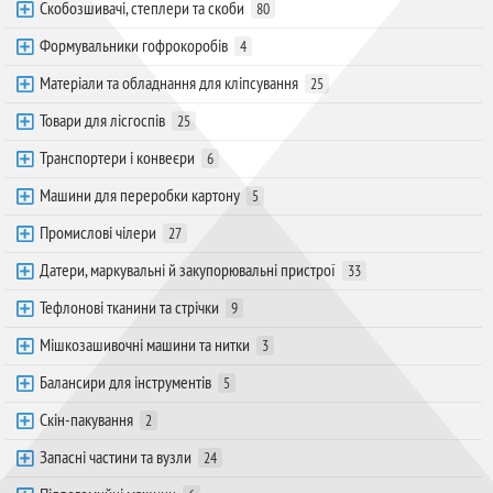
Скобозшивачі, степлери та скоби
80
Формувальники гофрокоробів
4
Матеріали та обладнання для кліпсування
25
Товари для лісгоспів
25
Транспортери і конвеєри
6
Машини для переробки картону
5
Промислові чілери
27
Датери, маркувальні й закупорювальні пристрої
33
Тефлонові тканини та стрічки
9
Мішкозашивочні машини та нитки
3
Балансири для інструментів
5
Скін-пакування
2
Запасні частини та вузли
24