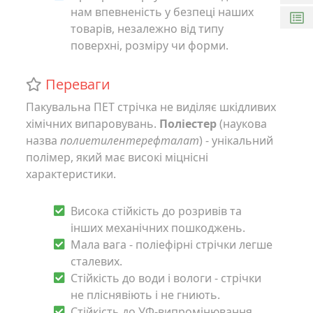
нам впевненість у безпеці наших
товарів, незалежно від типу
поверхні, розміру чи форми.
Переваги
Пакувальна ПЕТ стрічка не виділяє шкідливих
хімічних випаровувань.
Поліестер
(наукова
назва
полиетилентерефталат
) - унікальний
полімер, який має високі міцнісні
характеристики.
Висока стійкість до розривів та
інших механічних пошкоджень.
Мала вага - поліефірні стрічки легше
сталевих.
Стійкість до води і вологи - стрічки
не пліснявіють і не гниють.
Стійкість до УФ-випромінювання,