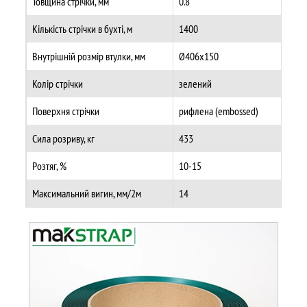
Товщина стрічки, мм
0.8
Кількість стрічки в бухті, м
1400
Внутрішній розмір втулки, мм
Ø406х150
Колір стрічки
зелений
Поверхня стрічки
рифлена (embossed)
Сила розриву, кг
433
Розтяг, %
10-15
Максимальний вигин, мм/2м
14