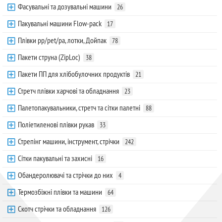
Фасувальні та дозувальні машини
26
Пакувальні машини Flow-pack
17
Плівки pp/pet/pa, лотки, Дойпак
78
Пакети струна (ZipLoc)
38
Пакети ПП для хлібобулочних продуктів
21
Стретч плівки харчові та обладнання
23
Палетопакувальники, стретч та сітки палетні
88
Поліетиленові плівки рукав
33
Стрепінг машини, інструмент, стрічки
242
Сітки пакувальні та захисні
16
Обандеролювачі та стрічки до них
4
Термозбіжні плівки та машини
64
Скотч стрічки та обладнання
126