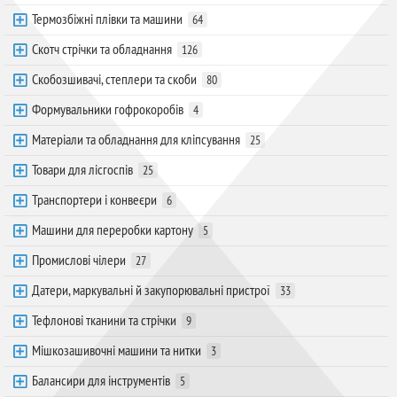
Термозбіжні плівки та машини
64
Скотч стрічки та обладнання
126
Скобозшивачі, степлери та скоби
80
Формувальники гофрокоробів
4
Матеріали та обладнання для кліпсування
25
Товари для лісгоспів
25
Транспортери і конвеєри
6
Машини для переробки картону
5
Промислові чілери
27
Датери, маркувальні й закупорювальні пристрої
33
Тефлонові тканини та стрічки
9
Мішкозашивочні машини та нитки
3
Балансири для інструментів
5