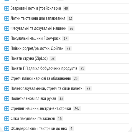
Зварювачі лотків (трейсилери)
40
Лотки та стакани для запаювання
32
Фасувальні та дозувальні машини
26
Пакувальні машини Flow-pack
17
Плівки pp/pet/pa, лотки, Дойпак
78
Пакети струна (ZipLoc)
38
Пакети ПП для хлібобулочних продуктів
21
Стретч плівки харчові та обладнання
23
Палетопакувальники, стретч та сітки палетні
88
Поліетиленові плівки рукав
33
Стрепінг машини, інструмент, стрічки
242
Сітки пакувальні та захисні
16
Обандеролювачі та стрічки до них
4