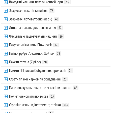
Вакуумні машини, пакети, контейнери
335
Зварювачі пакетів та плівок
76
Зварювачі лотків (трейсилери)
40
Лотки та стакани для запаювання
32
Фасувальні та дозувальні машини
26
Пакувальні машини Flow-pack
17
Плівки pp/pet/pa, лотки, Дойпак
78
Пакети струна (ZipLoc)
38
Пакети ПП для хлібобулочних продуктів
21
Стретч плівки харчові та обладнання
23
Палетопакувальники, стретч та сітки палетні
88
Поліетиленові плівки рукав
33
Стрепінг машини, інструмент, стрічки
242