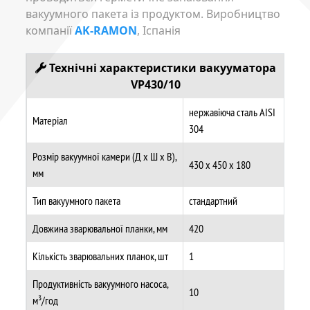
вакуумного пакета із продуктом. Виробництво
компанії
AK-RAMON
, Іспанія
Технічні характеристики
вакууматора
VP430/10
нержавіюча сталь AISI
Матеріал
304
Розмір вакуумної камери (Д х Ш х В),
430 x 450 x 180
мм
Тип вакуумного пакета
стандартний
Довжина зварювальної планки, мм
420
Кількість зварювальних планок, шт
1
Продуктивність вакуумного насоса,
10
м³/год