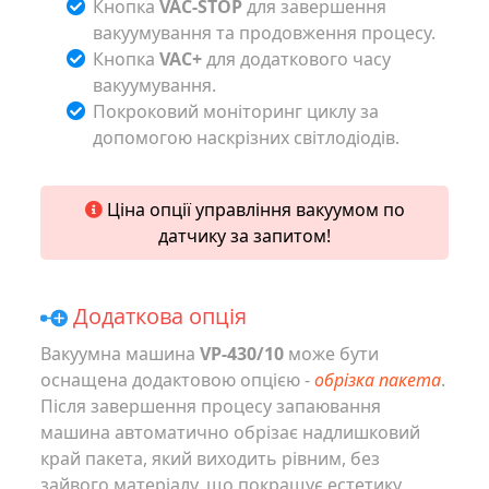
Кнопка
VAC-STOP
для завершення
вакуумування та продовження процесу.
Кнопка
VAC+
для додаткового часу
вакуумування.
Покроковий моніторинг циклу за
допомогою наскрізних світлодіодів.
Ціна опції управління вакуумом по
датчику за запитом!
Додаткова опція
Вакуумна машина
VP-430/10
може бути
оснащена додактовою опцією -
обрізка пакета
.
Після завершення процесу запаювання
машина автоматично обрізає надлишковий
край пакета, який виходить рівним, без
зайвого матеріалу, що покращує естетику