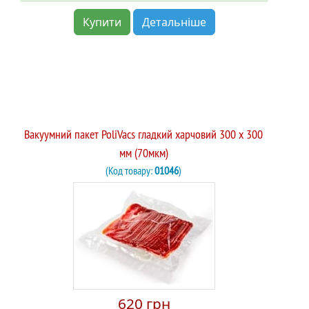
Купити
Детальніше
Вакуумний пакет PoliVacs гладкий харчовий 300 х 300
мм (70мкм)
(Код товару:
01046
)
620 грн