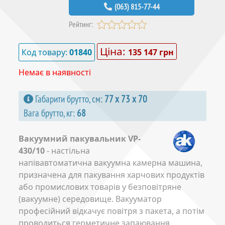
(063) 815-77-44
Рейтинг:
Ціна:
Код товару:
01840
135 147 грн
Немає в наявності
Габарити брутто, см:
77 х 73 х 70
Вага брутто, кг:
68
Вакуумний пакувальник VP-
430/10
- настільна
напівавтоматична вакуумна камерна машина,
призначена для пакування харчових продуктів
або промислових товарів у безповітряне
(вакуумне) середовище. Вакууматор
професійний відкачує повітря з пакета, а потім
проводиться герметичне запаювання