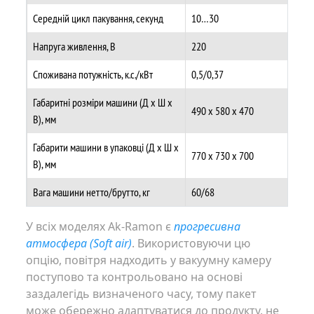
Середній цикл пакування, секунд
10…30
Напруга живлення, В
220
Споживана потужність, к.с./кВт
0,5/0,37
Габаритні розміри машини (Д х Ш х
490 х 580 х 470
В), мм
Габарити машини в упаковці (Д х Ш х
770 х 730 х 700
В), мм
Вага машини нетто/брутто, кг
60/68
У всіх моделях Ak-Ramon є
прогресивна
атмосфера (Soft air)
. Використовуючи цю
опцію, повітря надходить у вакуумну камеру
поступово та контрольовано на основі
заздалегідь визначеного часу, тому пакет
може обережно адаптуватися до продукту, не