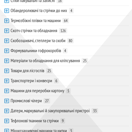
Сітки пакувальні та захисні
16
Обандеролювачі та стрічки до них
4
Термозбіжні плівки та машини
64
Скотч стрічки та обладнання
126
Скобозшивачі, степлери та скоби
80
Формувальники гофрокоробів
4
Матеріали та обладнання для кліпсування
25
Товари для лісгоспів
25
Транспортери і конвеєри
6
Машини для переробки картону
5
Промислові чілери
27
Датери, маркувальні й закупорювальні пристрої
33
Тефлонові тканини та стрічки
9
Мішкозашивочні машини та нитки
3