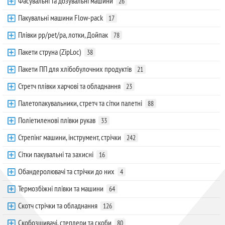
Фасувальні та дозувальні машини
26
Пакувальні машини Flow-pack
17
Плівки pp/pet/pa, лотки, Дойпак
78
Пакети струна (ZipLoc)
38
Пакети ПП для хлібобулочних продуктів
21
Стретч плівки харчові та обладнання
23
Палетопакувальники, стретч та сітки палетні
88
Поліетиленові плівки рукав
33
Стрепінг машини, інструмент, стрічки
242
Сітки пакувальні та захисні
16
Обандеролювачі та стрічки до них
4
Термозбіжні плівки та машини
64
Скотч стрічки та обладнання
126
Скобозшивачі, степлери та скоби
80