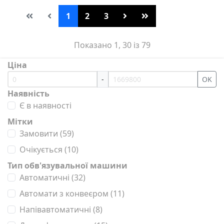
1
2
3
Показано 1, 30 із 79
Ціна
-
OK
Наявність
Є в наявності
Мітки
Замовити
(59)
Очікується
(10)
Тип обв'язувальної машини
Автоматичні
(32)
Автомати з конвеєром
(11)
Напівавтоматичні
(8)