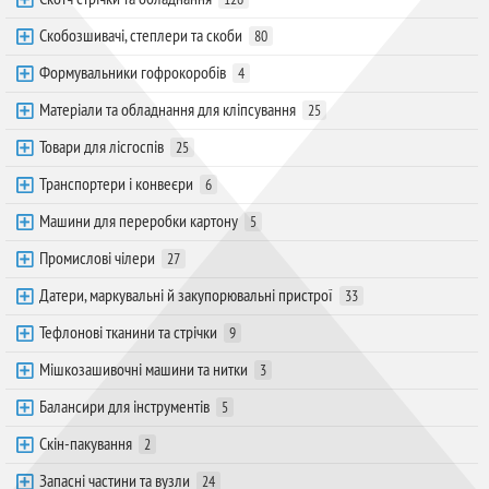
Скобозшивачі, степлери та скоби
80
Формувальники гофрокоробів
4
Матеріали та обладнання для кліпсування
25
Товари для лісгоспів
25
Транспортери і конвеєри
6
Машини для переробки картону
5
Промислові чілери
27
Датери, маркувальні й закупорювальні пристрої
33
Тефлонові тканини та стрічки
9
Мішкозашивочні машини та нитки
3
Балансири для інструментів
5
Скін-пакування
2
Запасні частини та вузли
24