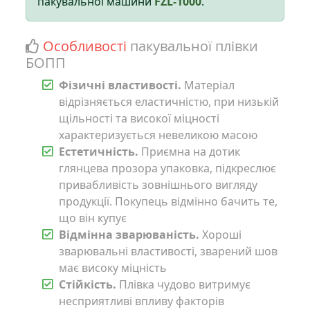
пакувальної машини
FZL-1000
.
Особливості
пакувальної плівки
БОПП
Фізичні властивості.
Матеріал
відрізняється еластичністю, при низькій
щільності та високої міцності
характеризується невеликою масою
Естетичність.
Приємна на дотик
глянцева прозора упаковка, підкреслює
привабливість зовнішнього вигляду
продукції. Покупець відмінно бачить те,
що він купує
Відмінна зварюваність.
Хороші
зварювальні властивості, зварений шов
має високу міцність
Стійкість.
Плівка чудово витримує
несприятливі впливу факторів