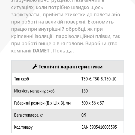
ситуаціях, коли потрібно швидко щось
зафіксувати , прибити етикетки до палети або
при роботі на великій поверхні. Економить
працю при внутрішній обробці, як при
кріпленні ізоляції і пароізоляційної плівки, так і
при роботі вище рівня голови. Виробництво
компанії
DAMET
, Польща.
Технічні характеристики
Тип скоб
T50-6, T50-8, T50-10
Місткість магазину, скоб
180
Габаритні розміри (Д х Ш х В), мм
300 x 56 х 37
Вага степлера, кг
0.9
Код товару
EAN 5905416005395