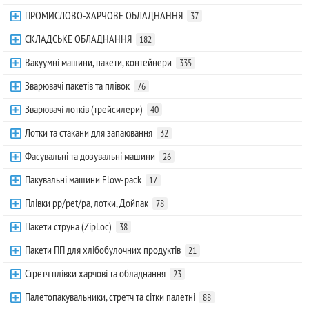
ПРОМИСЛОВО-ХАРЧОВЕ ОБЛАДНАННЯ
37
СКЛАДСЬКЕ ОБЛАДНАННЯ
182
Вакуумні машини, пакети, контейнери
335
Зварювачі пакетів та плівок
76
Зварювачі лотків (трейсилери)
40
Лотки та стакани для запаювання
32
Фасувальні та дозувальні машини
26
Пакувальні машини Flow-pack
17
Плівки pp/pet/pa, лотки, Дойпак
78
Пакети струна (ZipLoc)
38
Пакети ПП для хлібобулочних продуктів
21
Стретч плівки харчові та обладнання
23
Палетопакувальники, стретч та сітки палетні
88