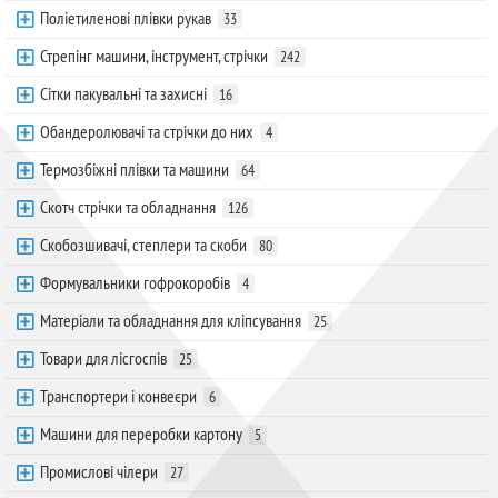
Поліетиленові плівки рукав
33
Стрепінг машини, інструмент, стрічки
242
Сітки пакувальні та захисні
16
Обандеролювачі та стрічки до них
4
Термозбіжні плівки та машини
64
Скотч стрічки та обладнання
126
Скобозшивачі, степлери та скоби
80
Формувальники гофрокоробів
4
Матеріали та обладнання для кліпсування
25
Товари для лісгоспів
25
Транспортери і конвеєри
6
Машини для переробки картону
5
Промислові чілери
27