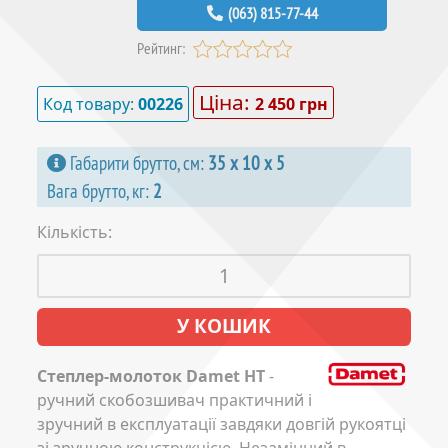
(063) 815-77-44
Рейтинг:
Ціна:
Код товару:
00226
2 450 грн
Габарити брутто, см:
35 х 10 х 5
Вага брутто, кг:
2
Кількість:
Степлер-молоток Damet HT
-
ручний скобозшивач практичний і
зручний в експлуатації завдяки довгій рукоятці
зі зручною конструкцією. Незамінний в