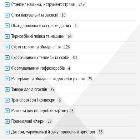
Стрепінг машини, інструмент, стрічки
242
Сітки пакувальні та захисні
16
Обандеролювачі та стрічки до них
4
Термозбіжні плівки та машини
64
Скотч стрічки та обладнання
126
Скобозшивачі, степлери та скоби
80
Формувальники гофрокоробів
4
Матеріали та обладнання для кліпсування
25
Товари для лісгоспів
25
Транспортери і конвеєри
6
Машини для переробки картону
5
Промислові чілери
27
Датери, маркувальні й закупорювальні пристрої
33