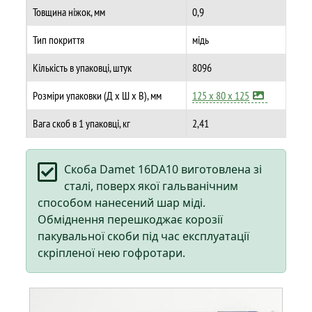
Товщина ніжок, мм
0,9
Тип покриття
мідь
Кількість в упаковці, штук
8096
Розміри упаковки (Д х Ш х В), мм
125 х 80 х 125
Вага скоб в 1 упаковці, кг
2,41
Скоба Damet 16DA10 виготовлена зі
сталі, поверх якої гальванічним
способом нанесений шар міді.
Обміднення перешкоджає корозії
пакувальної скоби під час експлуатації
скріпленої нею гофротари.