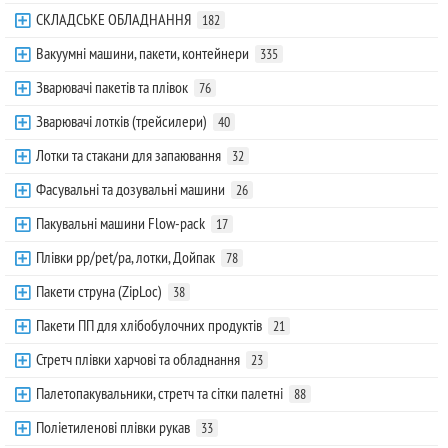
СКЛАДСЬКЕ ОБЛАДНАННЯ
182
Вакуумні машини, пакети, контейнери
335
Зварювачі пакетів та плівок
76
Зварювачі лотків (трейсилери)
40
Лотки та стакани для запаювання
32
Фасувальні та дозувальні машини
26
Пакувальні машини Flow-pack
17
Плівки pp/pet/pa, лотки, Дойпак
78
Пакети струна (ZipLoc)
38
Пакети ПП для хлібобулочних продуктів
21
Стретч плівки харчові та обладнання
23
Палетопакувальники, стретч та сітки палетні
88
Поліетиленові плівки рукав
33