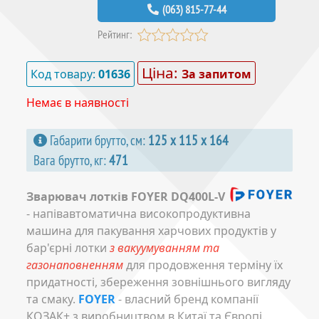
(063) 815-77-44
Рейтинг:
Ціна:
Код товару:
01636
За запитом
Немає в наявності
Габарити брутто, см:
125 х 115 х 164
Вага брутто, кг:
471
Зварювач лотків FOYER DQ400L-V
- напівавтоматична високопродуктивна
машина для пакування харчових продуктів у
бар'єрні лотки
з вакуумуванням та
газонаповненням
для продовження терміну їх
придатності, збереження зовнішнього вигляду
та смаку.
FOYER
- власний бренд компанії
КОЗАК+ з виробництвом в Китаї та Європі.