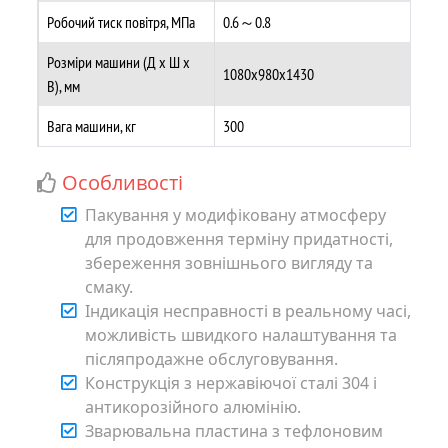
Робочий тиск повітря, МПа
0.6～0.8
Розміри машини (Д х Ш х
1080х980х1430
В), мм
Вага машини, кг
300
Особливості
Пакування у модифіковану атмосферу
для продовження терміну придатності,
збереження зовнішнього вигляду та
смаку.
Індикація несправності в реальному часі,
можливість швидкого налаштування та
післяпродажне обслуговування.
Конструкція з нержавіючої сталі 304 і
антикорозійного алюмінію.
Зварювальна пластина з тефлоновим