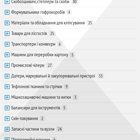
Скобозшивачі, степлери та скоби
80
Формувальники гофрокоробів
4
Матеріали та обладнання для кліпсування
25
Товари для лісгоспів
25
Транспортери і конвеєри
6
Машини для переробки картону
5
Промислові чілери
27
Датери, маркувальні й закупорювальні пристрої
33
Тефлонові тканини та стрічки
9
Мішкозашивочні машини та нитки
3
Балансири для інструментів
5
Скін-пакування
2
Запасні частини та вузли
24
Підлогомийні машини
6