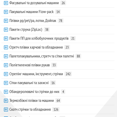
Фасувальні та дозувальні машини
26
Пакувальні машини Flow-pack
14
Плівки pp/pet/pa, лотки, Дойпак
78
Пакети струна (ZipLoc)
38
Пакети ПП для хлібобулочних продуктів
21
Стретч плівки харчові та обладнання
23
Палетопакувальники, стретч та сітки палетні
88
Поліетиленові плівки рукав
33
Стрепінг машини, інструмент, стрічки
242
Сітки пакувальні та захисні
16
Обандеролювачі та стрічки до них
4
Термозбіжні плівки та машини
64
Скотч стрічки та обладнання
126