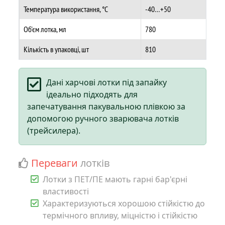
Температура використання, °C
-40…+50
Об'єм лотка, мл
780
Кількість в упаковці, шт
810
Дані харчові лотки під запайку
ідеально підходять для
запечатування пакувальною плівкою за
допомогою ручного зварювача лотків
(трейсилера).
Переваги
лотків
Лотки з ПЕТ/ПЕ мають гарні бар'єрні
властивості
Характеризуються хорошою стійкістю до
термічного впливу, міцністю і стійкістю