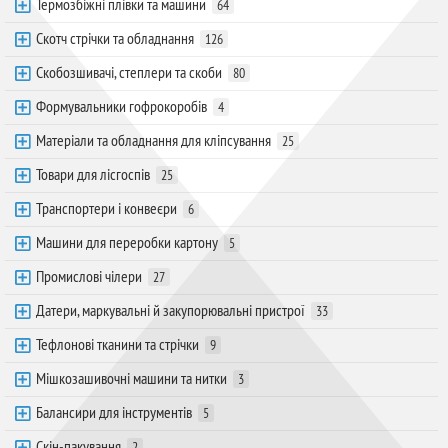
Термозбіжні плівки та машини
64
Скотч стрічки та обладнання
126
Скобозшивачі, степлери та скоби
80
Формувальники гофрокоробів
4
Матеріали та обладнання для кліпсування
25
Товари для лісгоспів
25
Транспортери і конвеєри
6
Машини для переробки картону
5
Промислові чілери
27
Датери, маркувальні й закупорювальні пристрої
33
Тефлонові тканини та стрічки
9
Мішкозашивочні машини та нитки
3
Балансири для інструментів
5
Скін-пакування
2