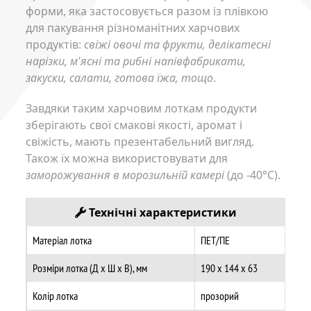
форми, яка застосовується разом із плівкою
для пакування різноманітних харчових
продуктів:
свіжі овочі та фрукти, делікатесні
нарізки, м'ясні та рибні напівфабрикати,
закуски, салати, готова їжа, тощо
.
Завдяки таким харчовим лоткам продукти
зберігають свої смакові якості, аромат і
свіжість, мають презентабельний вигляд.
Також їх можна використовувати для
заморожування в морозильній камері
(до -40°C).
Технічні характеристики
Матеріал лотка
ПЕТ/ПЕ
Розміри лотка (Д х Ш х В), мм
190 х 144 х 63
Колір лотка
прозорий