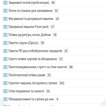
Зварювачі лотків (трейсилери)
40
Лотки та стакани для запаювання
32
Фасувальні та дозувальні машини
26
Пакувальні машини Flow-pack
17
Плівки pp/pet/pa, лотки, Дойпак
78
Пакети струна (ZipLoc)
38
Пакети ПП для хлібобулочних продуктів
21
Стретч плівки харчові та обладнання
23
Палетопакувальники, стретч та сітки палетні
88
Поліетиленові плівки рукав
33
Стрепінг машини, інструмент, стрічки
242
Сітки пакувальні та захисні
16
Обандеролювачі та стрічки до них
4