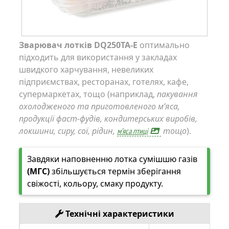
Зварювач лотків DQ250TA-E
оптимально
підходить для використання у закладах
швидкого харчування, невеликих
підприємствах, ресторанах, готелях, кафе,
супермаркетах, тощо (наприклад,
пакування
охолодженого та приготовленого м’яса,
продукції фаст-фудів, кондитерських виробів,
локшини, сиру, сої, рідин,
тощо
).
м’яса птиці
Завдяки наповненню лотка сумішшю газів
(МГС)
збільшується термін зберігання
свіжості, кольору, смаку продукту.
Технічні характеристики