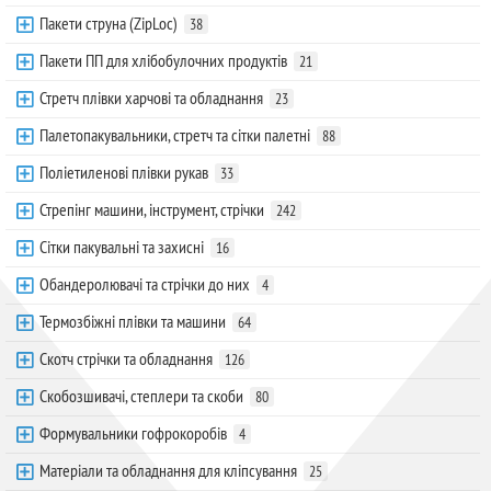
Пакети струна (ZipLoc)
38
Пакети ПП для хлібобулочних продуктів
21
Стретч плівки харчові та обладнання
23
Палетопакувальники, стретч та сітки палетні
88
Поліетиленові плівки рукав
33
Стрепінг машини, інструмент, стрічки
242
Сітки пакувальні та захисні
16
Обандеролювачі та стрічки до них
4
Термозбіжні плівки та машини
64
Скотч стрічки та обладнання
126
Скобозшивачі, степлери та скоби
80
Формувальники гофрокоробів
4
Матеріали та обладнання для кліпсування
25