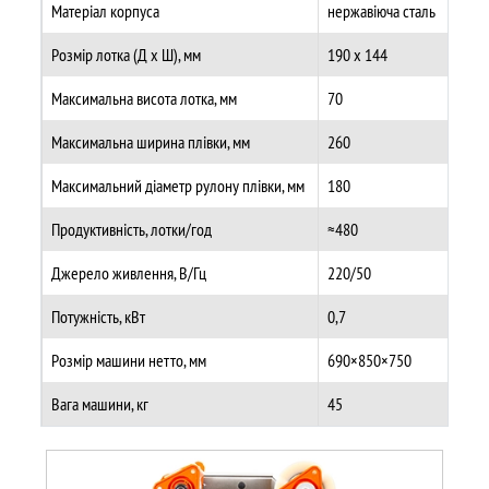
Матеріал корпуса
нержавіюча сталь
Розмір лотка (Д х Ш), мм
190 х 144
Максимальна висота лотка, мм
70
Максимальна ширина плівки, мм
260
Максимальний діаметр рулону плівки, мм
180
Продуктивність, лотки/год
≈480
Джерело живлення, В/Гц
220/50
Потужність, кВт
0,7
Розмір машини нетто, мм
690×850×750
Вага машини, кг
45