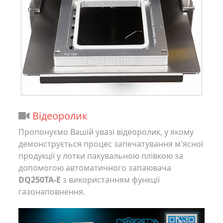
Відеоролик
Пропонуємо Вашій увазі відеоролик, у якому
демонструється процес запечатування м'ясної
продукції у лотки пакувальною плівкою за
допомогою автоматичного запаювача
DQ250TA-E
з використанням функції
газонаповнення.