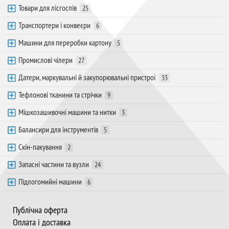
Товари для лісгоспів
25
Транспортери і конвеєри
6
Машини для переробки картону
5
Промислові чілери
27
Датери, маркувальні й закупорювальні пристрої
33
Тефлонові тканини та стрічки
9
Мішкозашивочні машини та нитки
3
Балансири для інструментів
5
Скін-пакування
2
Запасні частини та вузли
24
Підлогомийні машини
6
Публічна оферта
Оплата і доставка