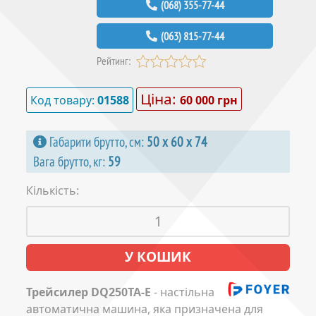
(068) 355-77-44
(063) 815-77-44
Рейтинг:
Ціна:
Код товару:
01588
60 000 грн
Габарити брутто, см:
50 х 60 х 74
Вага брутто, кг:
59
Кількість:
Трейсилер DQ250TA-E
- настільна
автоматична машина, яка призначена для