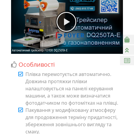
Особливості
Плівка перемотується автоматично.
Довжина протяжки плівки
налаштовується на панелі керування
машини, а також може визначатися
фотодатчиком по фотомітках на плівці.
Пакування у модифіковану атмосферу
для продовження терміну придатності,
збереження зовнішнього вигляду та
смаку.