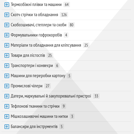
Термозбіжні плівки та машини
64
Скотч стрічки та обладнання
126
Скобозшивачі, степлери та скоби
80
Формувальники гофрокоробів
4
Матеріали та обладнання для кліпсування
25
Товари для лісгоспів
25
Транспортери і конвеєри
6
Машини для переробки картону
5
Промислові чілери
27
Датери, маркувальні й закупорювальні пристрої
33
Тефлонові тканини та стрічки
9
Мішкозашивочні машини та нитки
3
Балансири для інструментів
5