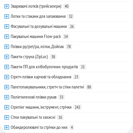
Зварювачі лотків (трейсилери)
40
Лотки та стакани для запаювання
32
Фасувальні та дозувальні машини
26
Пакувальні машини Flow-pack
14
Плівки pp/pet/pa, лотки, Дойпак
78
Пакети струна (ZipLoc)
38
Пакети ПП для хлібобулочних продуктів
21
Стретч плівки харчові та обладнання
23
Палетопакувальники, стретч та сітки палетні
88
Поліетиленові плівки рукав
33
Стрепінг машини, інструмент, стрічки
242
Сітки пакувальні та захисні
16
Обандеролювачі та стрічки до них
4