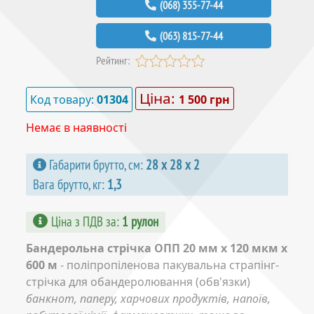
(068) 355-77-44
(063) 815-77-44
Рейтинг:
Ціна:
Код товару:
01304
1 500 грн
Немає в наявності
Габарити брутто, см:
28 х 28 х 2
Вага брутто, кг:
1,3
Ціна з ПДВ за
:
1 рулон
Бандерольна стрічка ОПП 20 мм x 120 мкм x
600 м
- поліпропіленова пакувальна страпінг-
стрічка для обандеролювання (обв'язки)
банкнот, паперу, харчових продуктів, напоїв,