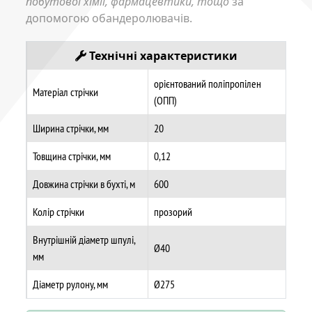
побутової хімії, фармацевтики, тощо
за
допомогою обандеролювачів.
Технічні характеристики
орієнтований поліпропілен
Матеріал стрічки
(ОПП)
Ширина стрічки, мм
20
Товщина стрічки, мм
0,12
Довжина стрічки в бухті, м
600
Колір стрічки
прозорий
Внутрішній діаметр шпулі,
Ø40
мм
Діаметр рулону, мм
Ø275