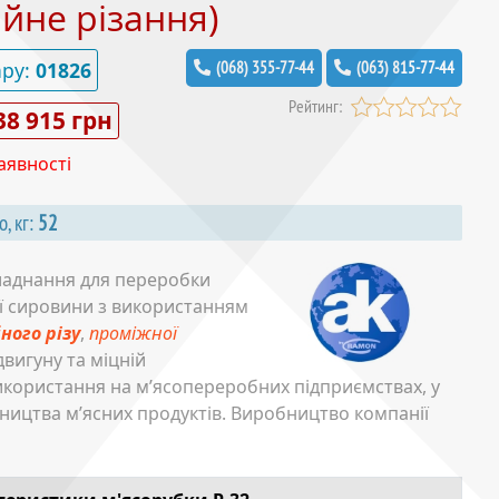
ійне різання)
ару:
01826
(068) 355-77-44
(063) 815-77-44
Рейтинг:
38 915 грн
аявності
о, кг:
52
ладнання для переробки
ої сировини з використанням
ного різу
,
проміжної
вигуну та міцній
використання на м’ясопереробних підприємствах, у
бництва м’ясних продуктів. Виробництво компанії