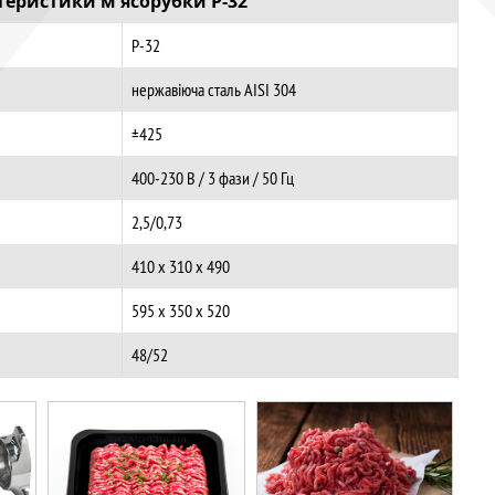
ктеристики
м'ясорубки P-32
P-32
нержавіюча сталь AISI 304
±425
400-230 В / 3 фази / 50 Гц
2,5/0,73
410 х 310 х 490
595 х 350 х 520
48/52