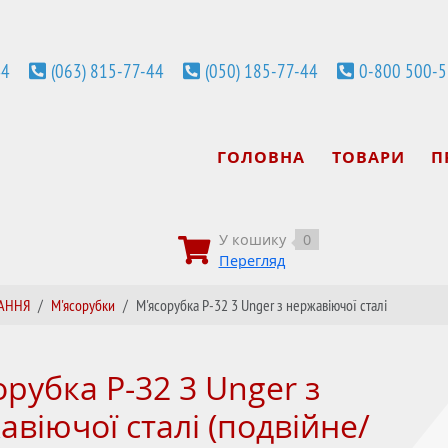
44
(063) 815-77-44
(050) 185-77-44
0-800 500-
ГОЛОВНА
ТОВАРИ
П
У кошику
0
Перегляд
АННЯ
М'ясорубки
М'ясорубка P-32 3 Unger з нержавіючої сталі
орубка P-32 3 Unger з
авіючої сталі (подвійне/