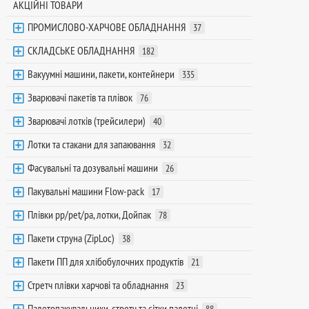
АКЦІЙНІ ТОВАРИ
ПРОМИСЛОВО-ХАРЧОВЕ ОБЛАДНАННЯ
37
СКЛАДСЬКЕ ОБЛАДНАННЯ
182
Вакуумні машини, пакети, контейнери
335
Зварювачі пакетів та плівок
76
Зварювачі лотків (трейсилери)
40
Лотки та стакани для запаювання
32
Фасувальні та дозувальні машини
26
Пакувальні машини Flow-pack
17
Плівки pp/pet/pa, лотки, Дойпак
78
Пакети струна (ZipLoc)
38
Пакети ПП для хлібобулочних продуктів
21
Стретч плівки харчові та обладнання
23
Палетопакувальники, стретч та сітки палетні