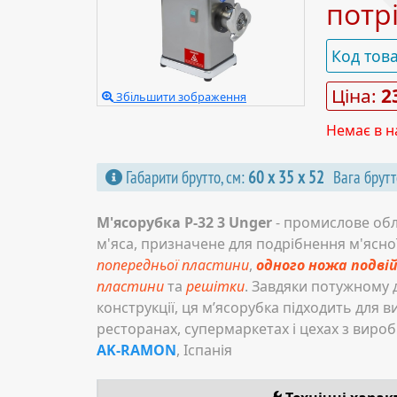
потр
Код тов
Ціна:
2
Збільшити зображення
Немає в н
Габарити брутто, см:
60 х 35 х 52
Вага брутт
М'ясорубка P-32 3 Unger
- промислове об
м'яса, призначене для подрібнення м'ясн
попередньої пластини
,
одного ножа подвій
пластини
та
решітки
. Завдяки потужному д
конструкції, ця м’ясорубка підходить для 
ресторанах, супермаркетах і цехах з виро
AK-RAMON
, Іспанія