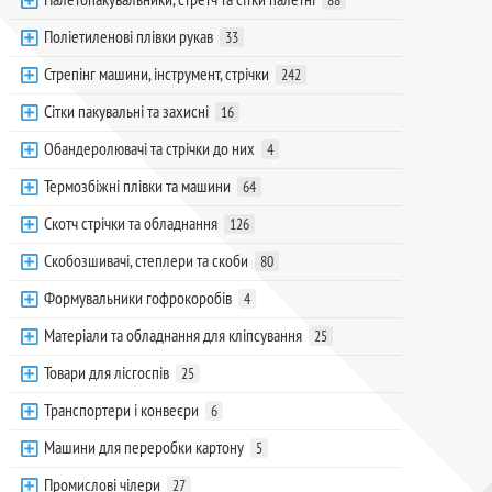
88
Поліетиленові плівки рукав
33
Стрепінг машини, інструмент, стрічки
242
Сітки пакувальні та захисні
16
Обандеролювачі та стрічки до них
4
Термозбіжні плівки та машини
64
Скотч стрічки та обладнання
126
Скобозшивачі, степлери та скоби
80
Формувальники гофрокоробів
4
Матеріали та обладнання для кліпсування
25
Товари для лісгоспів
25
Транспортери і конвеєри
6
Машини для переробки картону
5
Промислові чілери
27