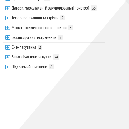
Датери, маркувальні й закупорювальні пристрої
33
Тефлонові тканини та стрічки
9
Мішкозашивочні машини та нитки
3
Балансири для інструментів
5
Скін-пакування
2
Запасні частини та вузли
24
Підлогомийні машини
6