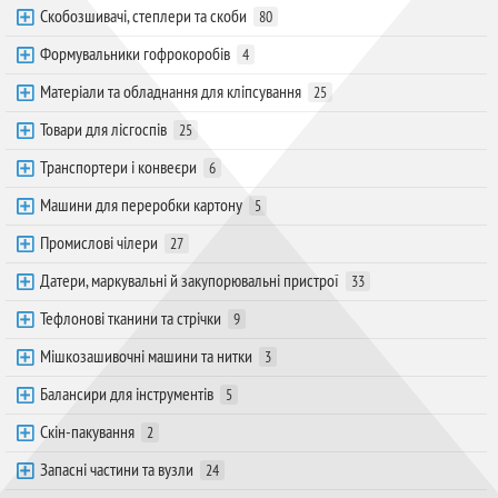
Скобозшивачі, степлери та скоби
80
Формувальники гофрокоробів
4
Матеріали та обладнання для кліпсування
25
Товари для лісгоспів
25
Транспортери і конвеєри
6
Машини для переробки картону
5
Промислові чілери
27
Датери, маркувальні й закупорювальні пристрої
33
Тефлонові тканини та стрічки
9
Мішкозашивочні машини та нитки
3
Балансири для інструментів
5
Скін-пакування
2
Запасні частини та вузли
24