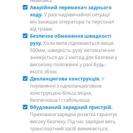
невелика.
Аварійний перемикач заднього
ходу.
У разі надзвичайної ситуації
він захищає оператора та персонал
від травм.
Безпечне обмеження швидкості
руху.
Коли вила піднімаються вище
500мм, швидкість руху автоматично
знижується до 2 км/год для безпеки у
високому положенні у разі будь-
якого збою.
Дволанцюгова конструкція.
У
порівнянні з одноланцюговою
конструкцією більш міцна,
безпечніша і стабільніша.
Вбудований зарядний пристрій.
Прихована зарядна розетка гарантує
високу безпеку. Під час зарядки весь
транспортний засіб вимикається.