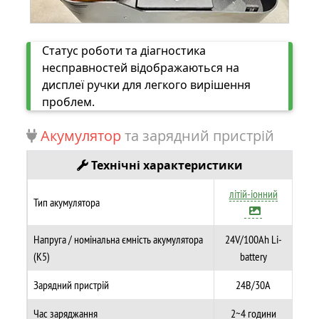
Статус роботи та діагностика
несправностей відображаються на
дисплеї ручки для легкого вирішення
проблем.
Акумулятор
та зарядний пристрій
Технічні характеристики
літій-іонний
Тип акумулятора
Напруга / номінальна ємність акумулятора
24V/100Ah Li-
(K5)
battery
Зарядний пристрій
24В/30А
Час заряджання
2~4 години