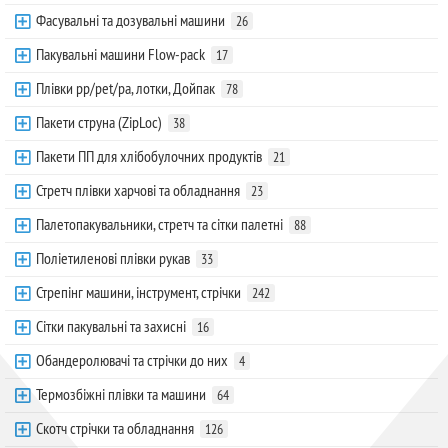
Фасувальні та дозувальні машини
26
Пакувальні машини Flow-pack
17
Плівки pp/pet/pa, лотки, Дойпак
78
Пакети струна (ZipLoc)
38
Пакети ПП для хлібобулочних продуктів
21
Стретч плівки харчові та обладнання
23
Палетопакувальники, стретч та сітки палетні
88
Поліетиленові плівки рукав
33
Стрепінг машини, інструмент, стрічки
242
Сітки пакувальні та захисні
16
Обандеролювачі та стрічки до них
4
Термозбіжні плівки та машини
64
Скотч стрічки та обладнання
126