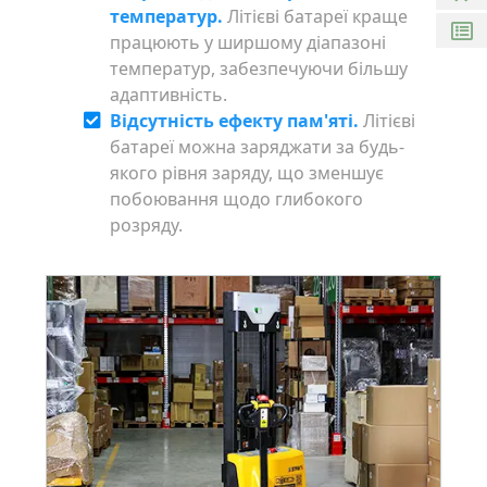
температур.
Літієві батареї краще
працюють у ширшому діапазоні
температур, забезпечуючи більшу
адаптивність.
Відсутність ефекту пам'яті.
Літієві
батареї можна заряджати за будь-
якого рівня заряду, що зменшує
побоювання щодо глибокого
розряду.