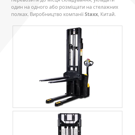
один на одного або розміщати на стелажних
полках. Виробництво компанії
Staxx
, Китай.