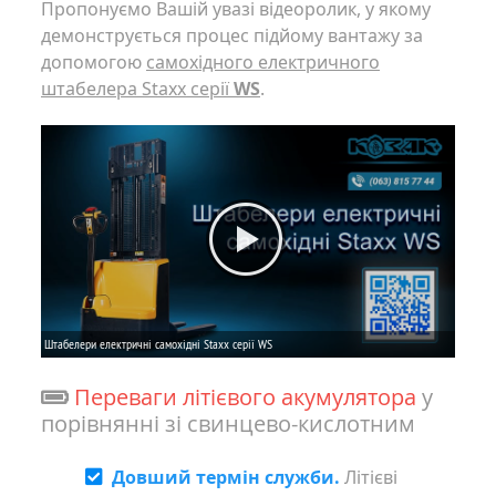
Пропонуємо Вашій увазі відеоролик, у якому
демонструється процес підйому вантажу за
допомогою
самохідного електричного
штабелера Staxx серії
WS
.
Переваги літієвого акумулятора
у
порівнянні зі свинцево-кислотним
Довший термін служби.
Літієві