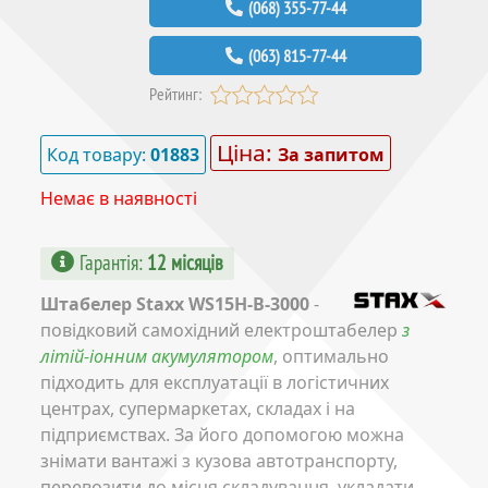
(068) 355-77-44
(063) 815-77-44
Рейтинг:
Ціна:
Код товару:
01883
За запитом
Немає в наявності
Гарантія
:
12 місяців
Штабелер Staxx WS15H-B-3000
-
повідковий самохідний електроштабелер
з
літій-іонним акумулятором
, оптимально
підходить для експлуатації в логістичних
центрах, супермаркетах, складах і на
підприємствах. За його допомогою можна
знімати вантажі з кузова автотранспорту,
перевозити до місця складування, укладати