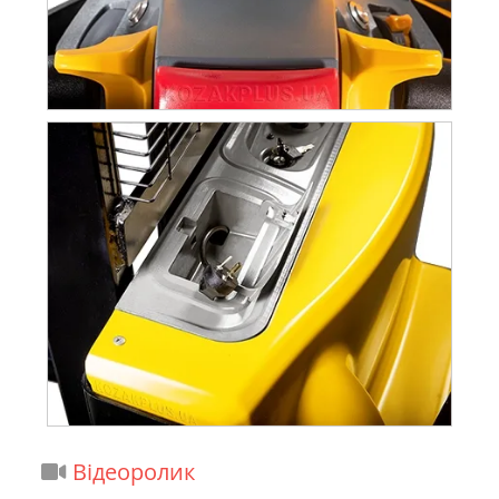
Шини/шасі
Колеса
Поліуретан
Розмір коліс, передні, мм
Ø210х70
Розмір коліс задні, мм
Ø80X70
Додаткові колеса (розміри), мм
Ø115X55
Дорожній просвіт, центр колісної бази,
30
мм
Колеса, кількість передніх/задніх (x =
1x + 1/4
ведучі)
Протектор передній, мм
550
Протектор(підошва), задній(560/680
390/525
ширина вил ), мм
Відеоролик