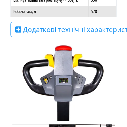
Робоча вага, кг
570
Додаткові технічні характерис
Електродвигун
Номінальна потужність приводного
0.75
двигуна S2 60, кВт
Номінальна потужність двигуна при S3
2.2
15%, кВт
Напруга акумулятора/номінальна ємність,
24/100
В/Аг
Вага батареї +/- 5%, кг
23,5 х 2
Енергоспоживання відповідно до EN