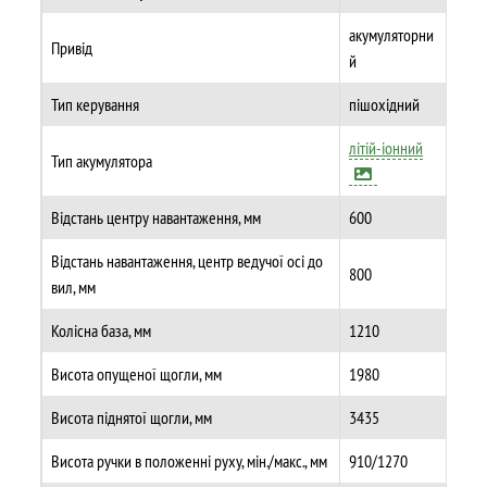
акумуляторни
Привід
й
Тип керування
пішохідний
літій-іонний
Тип акумулятора
Відстань центру навантаження, мм
600
Відстань навантаження, центр ведучої осі до
800
вил, мм
Колісна база, мм
1210
Висота опущеної щогли, мм
1980
Висота піднятої щогли, мм
3435
Висота ручки в положенні руху, мін./макс., мм
910/1270