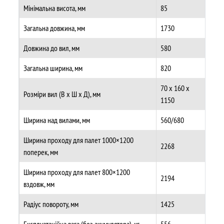
Мінімальна висота, мм
85
Загальна довжина, мм
1730
Довжина до вил, мм
580
Загальна ширина, мм
820
70 х 160 х
Розміри вил (В х Ш х Д), мм
1150
Ширина над вилами, мм
560/680
Ширина проходу для палет 1000×1200
2268
поперек, мм
Ширина проходу для палет 800×1200
2194
вздовж, мм
Радіус повороту, мм
1425
Експлуатаційна вага (без акумулятора), кг
556