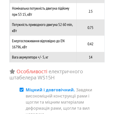
Номінальна потужність двигуна підйому
2.5
при S3 15, кВт
Потужність приводного двигуна S2 60 min,
0.75
кВт
Енергоспоживання відповідно до EN
0.42
16796, кВт
Вага акумулятора +/- 5, кг
14
Особливості
електричного
штабелера WS15H
Міцний і довговічний.
Завдяки
високоміцній конструкції рами і
щогли та міцним матеріалам
деформація рами, щогли та вил