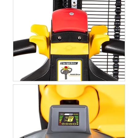
0.42
16796, кВт/год
Регулювання
Тип керування приводом
швидкості
Рівень шуму для водія відповідно до EN
≤70
12053, дБ(А)
Продуктивність
Швидкість руху з/без вантажу, км/год
4/4.5
Швидкість підйому з/без вантажу, мм/с
72 / 115
Швидкість опускання з/без вантажу, мм/с
133 / 116
Макс. можливість підйому з/без
5/10
навантаження, %
Робоче гальмо
Електромагнітний