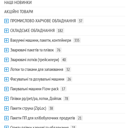
НАШІ НОВИНКИ
АКЦІЙНІ ТОВАРИ
ПРОМИСЛОВО-ХАРЧОВЕ ОБЛАДНАННЯ
37
СКЛАДСЬКЕ ОБЛАДНАННЯ
182
Вакуумні машини, пакети, контейнери
335
Зварювачі пакетів та плівок
76
Зварювачі лотків (трейсилери)
40
Лотки та стакани для запаювання
32
Фасувальні та дозувальні машини
26
Пакувальні машини Flow-pack
17
Плівки pp/pet/pa, лотки, Дойпак
78
Пакети струна (ZipLoc)
38
Пакети ПП для хлібобулочних продуктів
21
Стретч плівки харчові та обладнання
23