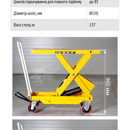
Циклів підкачування для повного підйому
до 85
Діаметр коліс, мм
Ø150
Вага столу, кг
137