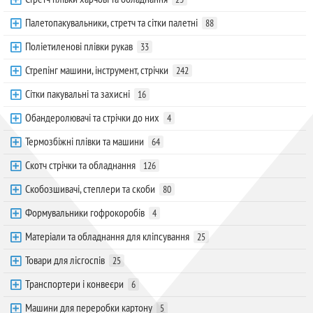
Палетопакувальники, стретч та сітки палетні
88
Поліетиленові плівки рукав
33
Стрепінг машини, інструмент, стрічки
242
Сітки пакувальні та захисні
16
Обандеролювачі та стрічки до них
4
Термозбіжні плівки та машини
64
Скотч стрічки та обладнання
126
Скобозшивачі, степлери та скоби
80
Формувальники гофрокоробів
4
Матеріали та обладнання для кліпсування
25
Товари для лісгоспів
25
Транспортери і конвеєри
6
Машини для переробки картону
5