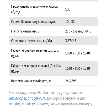
Продуктивність вакуумного насоса,
100
м³/год
Середній цикл пакування, секунд
10…30
Напруга живлення, В
220 / 1 фаза / 50 Гц
Споживана потужність, к.с./кВт
3,67/2,7
Габаритні розміри машини (Д х Ш х
1080 х 700 х 1040
В), мм
Габарити машини в упаковці (Д х Ш х
1020 х 830 х 1220
В), мм
Вага машини нетто/брутто, кг
240/295
У всіх моделях Ak-Ramon є
прогресивна
атмосфера (Soft air)
. Використовуючи цю
опцію, повітря надходить у вакуумну камеру