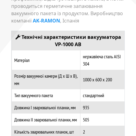
проводиться герметичне запаювання
вакуумного пакета із продуктом. Виробництво
компанії
AK-RAMON
, Іспанія
Технічні характеристики
вакууматора
VP-1000 AB
нержавіюча сталь AISI
Матеріал
304
Розмір вакуумної камери (Д х Ш х В),
1000 x 600 x 200
мм
Тип вакуумного пакета
стандартний
Довжина I зварювальної планки, мм
935
Довжина II зварювальної планки, мм
505
Кількість зварювальних планок, шт
2