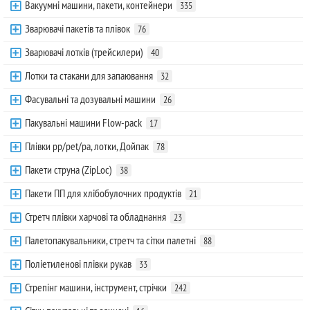
Вакуумні машини, пакети, контейнери
335
Зварювачі пакетів та плівок
76
Зварювачі лотків (трейсилери)
40
Лотки та стакани для запаювання
32
Фасувальні та дозувальні машини
26
Пакувальні машини Flow-pack
17
Плівки pp/pet/pa, лотки, Дойпак
78
Пакети струна (ZipLoc)
38
Пакети ПП для хлібобулочних продуктів
21
Стретч плівки харчові та обладнання
23
Палетопакувальники, стретч та сітки палетні
88
Поліетиленові плівки рукав
33
Стрепінг машини, інструмент, стрічки
242