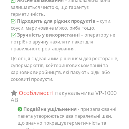
Якісне запаювання
– запаювальна зона
залишається чистою, що гарантує
герметичність.
Підходить для рідких продуктів
– супи,
соуси, мариноване м’ясо, риба тощо.
Зручність у використанні
– оператору не
потрібно вручну нахиляти пакет для
правильного розташування.
Ця опція є ідеальним рішенням для ресторанів,
супермаркетів, кейтерингових компаній та
харчових виробництв, які пакують рідкі або
соковиті продукти.
Особливості
пакувальника VP-1000
AB
Подвійне ущільнення
- при запаюванні
пакета утворюються два паралельні шви,
що значно покращує герметичність та