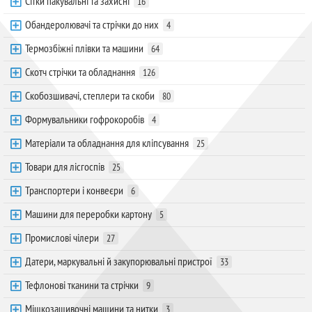
Сітки пакувальні та захисні
16
Обандеролювачі та стрічки до них
4
Термозбіжні плівки та машини
64
Скотч стрічки та обладнання
126
Скобозшивачі, степлери та скоби
80
Формувальники гофрокоробів
4
Матеріали та обладнання для кліпсування
25
Товари для лісгоспів
25
Транспортери і конвеєри
6
Машини для переробки картону
5
Промислові чілери
27
Датери, маркувальні й закупорювальні пристрої
33
Тефлонові тканини та стрічки
9
Мішкозашивочні машини та нитки
3