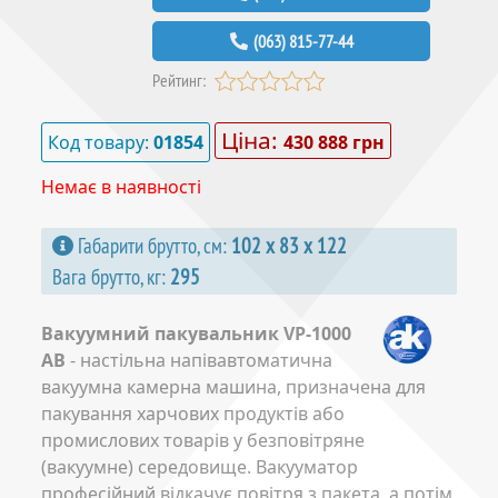
(063) 815-77-44
Рейтинг:
Ціна:
Код товару:
01854
430 888 грн
Немає в наявності
Габарити брутто, см:
102 х 83 х 122
Вага брутто, кг:
295
Вакуумний пакувальник VP-1000
AB
- настільна напівавтоматична
вакуумна камерна машина, призначена для
пакування харчових продуктів або
промислових товарів у безповітряне
(вакуумне) середовище. Вакууматор
професійний відкачує повітря з пакета, а потім