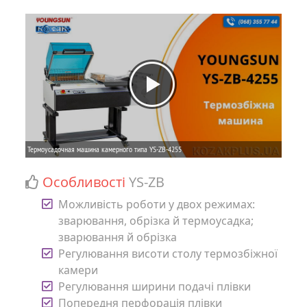
Особливості
YS-ZB
Можливість роботи у двох режимах:
зварювання, обрізка й термоусадка;
зварювання й обрізка
Регулювання висоти столу термозбіжної
камери
Регулювання ширини подачі плівки
Попередня перфорація плівки