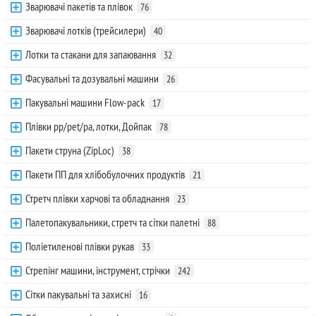
Зварювачі пакетів та плівок
76
Зварювачі лотків (трейсилери)
40
Лотки та стакани для запаювання
32
Фасувальні та дозувальні машини
26
Пакувальні машини Flow-pack
17
Плівки pp/pet/pa, лотки, Дойпак
78
Пакети струна (ZipLoc)
38
Пакети ПП для хлібобулочних продуктів
21
Стретч плівки харчові та обладнання
23
Палетопакувальники, стретч та сітки палетні
88
Поліетиленові плівки рукав
33
Стрепінг машини, інструмент, стрічки
242
Сітки пакувальні та захисні
16