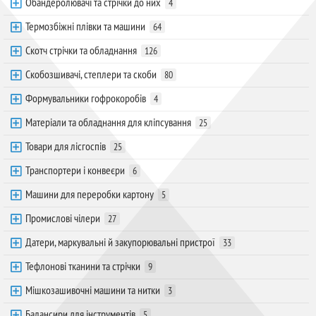
Обандеролювачі та стрічки до них
4
Термозбіжні плівки та машини
64
Скотч стрічки та обладнання
126
Скобозшивачі, степлери та скоби
80
Формувальники гофрокоробів
4
Матеріали та обладнання для кліпсування
25
Товари для лісгоспів
25
Транспортери і конвеєри
6
Машини для переробки картону
5
Промислові чілери
27
Датери, маркувальні й закупорювальні пристрої
33
Тефлонові тканини та стрічки
9
Мішкозашивочні машини та нитки
3
Балансири для інструментів
5