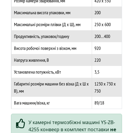
Розмір камери зварювання, мм
420 х 550
Максимальна висота упаковки, мм
200
Максимальні розміри плівки (Д х Ш), мм
250 х 600
Продуктивність, упаковок/годину
200…400
Висота робочої поверхні з візком, мм
920
Напруга живлення, В
220
Установлена потужність, кВт
3,5
Габаритні розміри машини без візка (Д х Ш х
1230 х 730 х
В), мм
750
Вага машини/візка, кг
89/18
У камерні термозбіжні машині YS-ZB-
4255 конвеєр в комплект поставки
не