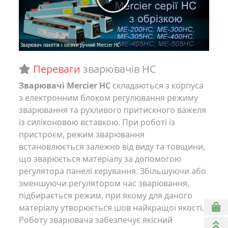
Переваги
зварювачів
НC
Зварювачі Mercier HC
складаються з корпуса
з електронним блоком регулювання режиму
зварювання та рухливого притискного важеля
із силіконовою вставкою. При роботі із
пристроєм, режим зварювання
встановлюється залежно від виду та товщини,
що зварюється матеріалу за допомогою
регулятора панелі керування. Збільшуючи або
зменшуючи регулятором час зварювання,
підбирається режим, при якому для даного
матеріалу утворюється шов найкращої якості.
Роботу зварювача забезпечує якісний