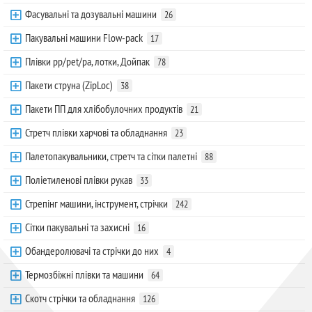
Фасувальні та дозувальні машини
26
Пакувальні машини Flow-pack
17
Плівки pp/pet/pa, лотки, Дойпак
78
Пакети струна (ZipLoc)
38
Пакети ПП для хлібобулочних продуктів
21
Стретч плівки харчові та обладнання
23
Палетопакувальники, стретч та сітки палетні
88
Поліетиленові плівки рукав
33
Стрепінг машини, інструмент, стрічки
242
Сітки пакувальні та захисні
16
Обандеролювачі та стрічки до них
4
Термозбіжні плівки та машини
64
Скотч стрічки та обладнання
126