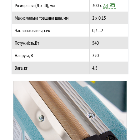
Розмір шва (Д х Ш), мм
300 х
2,4
Макисмальна товщина шва, мм
2 х 0,15
Час запаювання, сек
0,3…2
Потужність,Вт
540
Напруга, В
220
Вага, кг
4,5