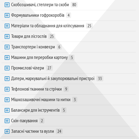
Скобозшивачі, степлери та скоби
80
Формувальники гофрокоробів
4
Матеріали та обладнання для кліпсування
25
Товари для лісгоспів
25
Транспортери і конвеєри
6
Машини для переробки картону
5
Промислові чілери
27
Датери, маркувальні й закупорювальні пристрої
33
Тефлонові тканини та стрічки
9
Мішкозашивочні машини та нитки
3
Балансири для інструментів
5
Скін-пакування
2
Запасні частини та вузли
24