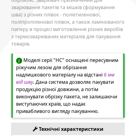
зварювання пакетів та мішків (формування
шва) з різних плівок - поліетиленової,
поліпропіленової плівок, а також ламінованого
паперу в процесі виготовлення різних виробів
з термозварюваних матеріалів для пакування
товарів.
Моделі серії "HC" оснащені пересувним
ріжучим лезом для обрізання
надлишкового матеріалу на відстані
6 мм
від шву
. Дана система дозволяє пакувати
продукцію різної довжини, а потім
виконувати обрізку пакета, не залишаючи
виступаючих країв, що надає
привабливого вигляду пакуванню.
Технічні характеристики