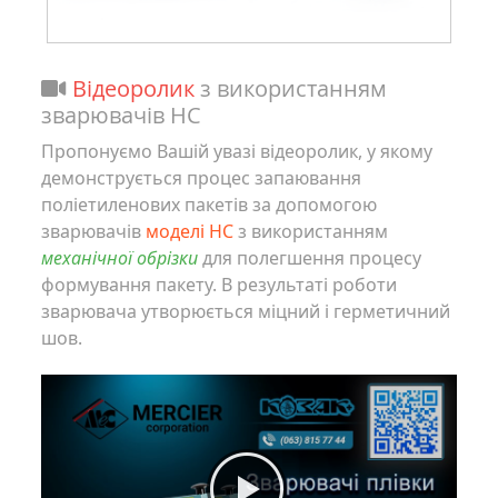
Відеоролик
з використанням
зварювачів НC
Пропонуємо Вашій увазі відеоролик, у якому
демонструється процес запаювання
поліетиленових пакетів за допомогою
зварювачів
моделі HC
з використанням
механічної обрізки
для полегшення процесу
формування пакету. В результаті роботи
зварювача утворюється міцний і герметичний
шов.