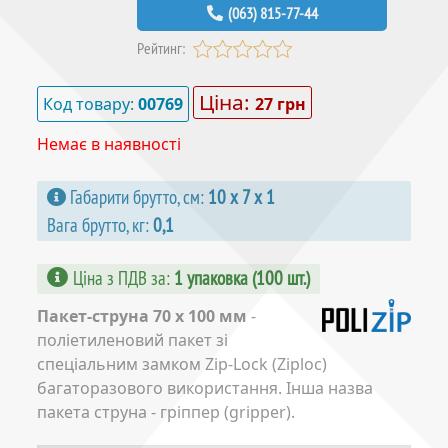
(063) 815-77-44
Рейтинг:
Ціна:
Код товару:
00769
27 грн
Немає в наявності
Габарити брутто, см:
10 х 7 х 1
Вага брутто, кг:
0,1
Ціна з ПДВ за
:
1 упаковка (100 шт.)
Пакет-струна 70 х 100 мм
-
поліетиленовий пакет зі
спеціальним замком Zip-Lock (Ziploc)
багаторазового використання. Інша назва
пакета струна - гріппер (gripper).