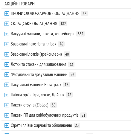
АКЦІЙНІ ТОВАРИ
ПРОМИСЛОВО-ХАРЧОВЕ ОБЛАДНАННЯ
37
СКЛАДСЬКЕ ОБЛАДНАННЯ
182
Вакуумні машини, пакети, контейнери
335
Зварювачі пакетів та плівок
76
Зварювачі лотків (трейсилери)
40
Лотки та стакани для запаювання
32
Фасувальні та дозувальні машини
26
Пакувальні машини Flow-pack
17
Плівки pp/pet/pa, лотки, Дойпак
78
Пакети струна (ZipLoc)
38
Пакети ПП для хлібобулочних продуктів
21
Стретч плівки харчові та обладнання
23