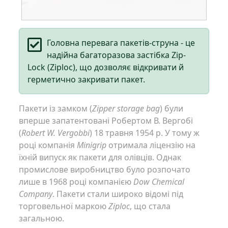
Головна перевага пакетів-струна - це
надійна багаторазова застібка Zip-
Lock (Ziploc), що дозволяє відкривати й
герметично закривати пакет.
Пакети із замком (
Zipper storage bag
) були
вперше запатентовані Робертом В. Вергобі
(
Robert W. Vergobbi
) 18 травня 1954 р. У тому ж
році компанія
Minigrip
отримала ліцензію на
їхній випуск як пакети для олівців. Однак
промислове виробництво було розпочато
лише в 1968 році компанією
Dow Chemical
Company
. Пакети стали широко відомі під
торговельної маркою
Ziploc
, що стала
загальною.