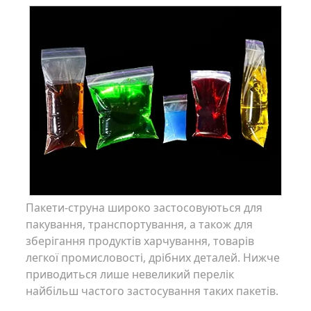
Пакети-струна широко застосовуються для
пакування, транспортування, а також для
зберігання продуктів харчування, товарів
легкої промисловості, дрібних деталей. Нижче
приводиться лише невеликий перелік
найбільш частого застосування таких пакетів.