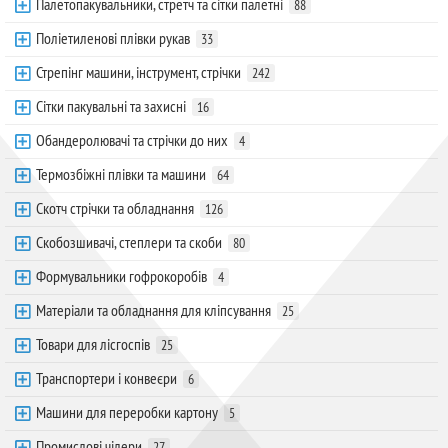
Палетопакувальники, стретч та сітки палетні
88
Поліетиленові плівки рукав
33
Стрепінг машини, інструмент, стрічки
242
Сітки пакувальні та захисні
16
Обандеролювачі та стрічки до них
4
Термозбіжні плівки та машини
64
Скотч стрічки та обладнання
126
Скобозшивачі, степлери та скоби
80
Формувальники гофрокоробів
4
Матеріали та обладнання для кліпсування
25
Товари для лісгоспів
25
Транспортери і конвеєри
6
Машини для переробки картону
5
Промислові чілери
27