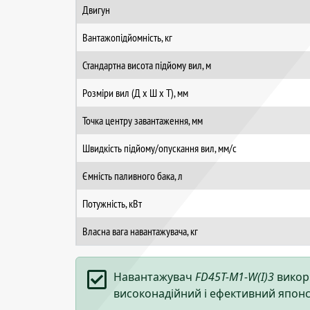
Двигун
Вантажопідйомність, кг
Стандартна висота підйому вил, м
Розміри вил (Д х Ш х Т), мм
Точка центру завантаження, мм
Швидкість підйому/опускання вил, мм/с
Ємність паливного бака, л
Потужність, кВт
Власна вага навантажувача, кг
Навантажувач
FD45T-M1-W(I)3
викори
високонадійний і ефективний япон