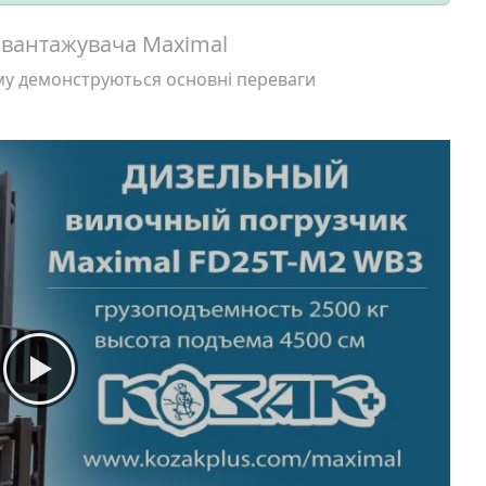
авантажувача Maximal
ому демонструються основні переваги