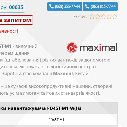
ару:
00035
(068) 355-77-44
(063) 815-77-44
Рейтинг:
а запитом
аявності
5T-M1
- вилочний
 переміщення,
я (штабелювання) різних вантажів за допомогою
ть для експлуатації в логістичних центрах,
х. Виробництво компанії
Maximal
, Китай.
– це сучасні високопродуктивні машини, створені
ть усім вимогам світових стандартів якості.
ики
навантажувача FD45T-M1-W(I)3
FD45T-M1