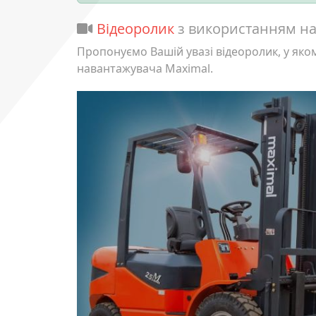
Відеоролик
з використанням н
Пропонуємо Вашій увазі відеоролик, у як
навантажувача Maximal.