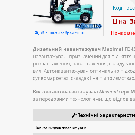
Код тов
Ціна:
З
Немає в н
Збільшити зображення
Дизельний навантажувач Maximal FD4
навантажувач, призначений для підняття,
розвантаження, навантаження, складуванн
вил. Автонавантажувач оптимально підходи
супермаркетах, складах і на підприємства
Вилкові автонавантажувачі
Maximal
серії
М
за передовими технологіями, що відповідаю
Технічні характерист
Базова модель навантажувача