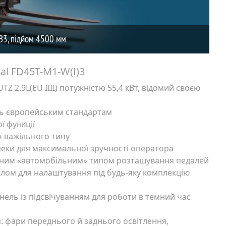
al FD45T-M1-W(I)3
Z 2.9L(EU IIII) потужністю 55,4 кВт, відомий своєю
ть європейським стандартам
ї функції
о-важільного типу
пеки для максимальної зручності оператора
ичним «автомобільним» типом розташування педалей
лом для налаштування під будь-яку комплекцію
ель із підсвічуванням для роботи в темний час
: фари переднього й заднього освітлення,