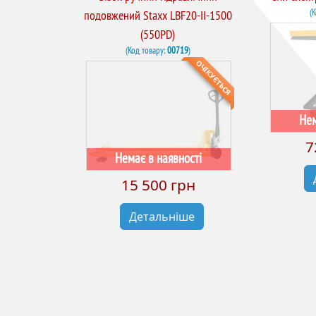
(
подовжений Staxx LBF20-II-1500
(550PD)
(Код товару:
00719
)
ОЧІКУЄТЬСЯ
Нем
7
Немає в наявності
15 500 грн
Детальніше