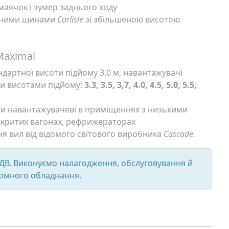
аячок і зумер заднього ходу
ичними шинами
Carlisle
зі збільшеною висотою
Maximal
ндартної висоти підйому 3.0 м, навантажувачі
и висотами підйому:
3.3, 3.5, 3,7, 4.0, 4.5, 5.0, 5.5,
ти навантажувачеві в приміщеннях з низькими
акритих вагонах, рефрижераторах
я вил від відомого світового виробника
Cascade.
ПДВ. Виконуємо налагодження, обслуговування й
йомного обладнання.