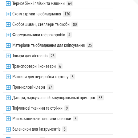
Термозбіжні плівки та машини
64
Скотч стрічки та обладнання
126
Скобозшивачі, степлери та скоби
80
Формувальники гофрокоробів
4
Матеріали та обладнання для кліпсування
25
Товари для лісгоспів
25
Транспортери і конвеєри
6
Машини для переробки картону
5
Промислові чілери
27
Датери, маркувальні й закупорювальні пристрої
33
Тефлонові тканини та стрічки
9
Мішкозашивочні машини та нитки
3
Балансири для інструментів
5