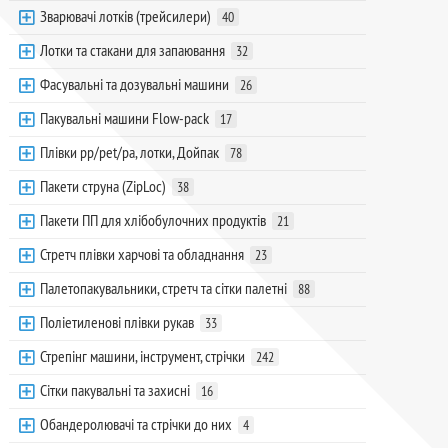
Зварювачі лотків (трейсилери)
40
Лотки та стакани для запаювання
32
Фасувальні та дозувальні машини
26
Пакувальні машини Flow-pack
17
Плівки pp/pet/pa, лотки, Дойпак
78
Пакети струна (ZipLoc)
38
Пакети ПП для хлібобулочних продуктів
21
Стретч плівки харчові та обладнання
23
Палетопакувальники, стретч та сітки палетні
88
Поліетиленові плівки рукав
33
Стрепінг машини, інструмент, стрічки
242
Сітки пакувальні та захисні
16
Обандеролювачі та стрічки до них
4