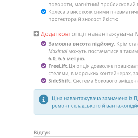
повороти, магнітний проблисковий м
Колеса з високоякісними пневмат
протектора й зносостійкістю
Додаткові
опції
навантажувача 
Замовна висота підйому.
Крім ста
Maximal
можуть постачатися з таким
6.0, 6.5 метрів.
FreeLift.
Ця опція дозволяє працюва
стелями, в морських контейнерах, з
SideShift.
Система бокового зміщенн
Ціна навантажувача зазначена із 
ремонт складського й вантажопід
Відгук