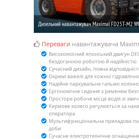
Переваги
навантажувача
Maxim
Високоякісний японський двигун DEUT
бездоганною роботою й надійністю
Сучасний дизайн, повна відповідніс
Окремі важелі для кожної гідравлічно
Надійне паркувальне гальмо колінн
Ергономічне сидіння з ременем без
Просторе робоче місце водія зі зв
Кермове колесо регулюється за нахи
оператора
Мультифункціональна приладова пан
доби
Сучасне електротехнічне оснащення