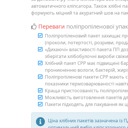
автоматичного кліпсатора. Також хлібні п
формують міцний та акуратний шов на пак
Переваги
поліпропіленової упак
Поліпропіленовий пакет захищає пр
(проколи, потертості, розриви, про
«Дихаючі» властивості пакета ПП до
зберігати хлібобулочні вироби свіж
Хлібний пакет CPP має підвищені бар
проникненню вологи, бактерій, жирів
Поліпропіленові пакети СРР мають с
показники термозварюваності навіт
Краща пристосованість поліпропіле
Можливість виготовлення пакетів для
Пакети підходять для пакування як ціл
Ціна хлібних пакетів зазначена із 
оптимальний вибір кліпсаторного 