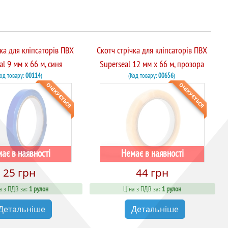
чка для кліпсаторів ПВХ
Скотч стрічка для кліпсаторів ПВХ
al 9 мм х 66 м, синя
Superseal 12 мм х 66 м, прозора
Код товару:
00114
)
(Код товару:
00656
)
ОЧІКУЄТЬСЯ
ОЧІКУЄТЬСЯ
ає в наявності
Немає в наявності
25 грн
44 грн
а з ПДВ за:
1 рулон
Ціна з ПДВ за:
1 рулон
Детальніше
Детальніше