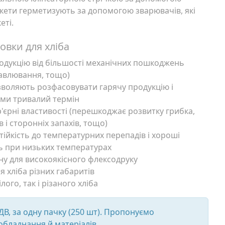
акети герметизують за допомогою зварювачів, які
еті.
овки для хліба
одукцію від більшості механічних пошкоджень
давлювання, тощо)
зволяють розфасовувати гарячу продукцію і
ими тривалий термін
'єрні властивості (перешкоджає розвитку грибка,
 і сторонніх запахів, тощо)
тійкість до температурних перепадів і хороші
ь при низьких температурах
ну для високоякісного флексодруку
 хліба різних габаритів
ого, так і різаного хліба
ПДВ, за одну пачку (250 шт). Пропонуємо
обладнання й матеріалів.