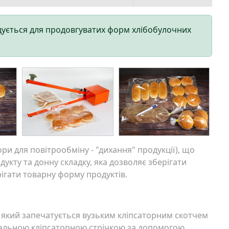
дується для продовгуватих форм хлібобулочних
ри для повітрообміну - "дихання" продукції), що
укту та донну складку, яка дозволяє зберігати
ігати товарну форму продуктів.
, який запечатується вузьким кліпсаторним скотчем
іальною кліпсаторною стрічкою за допомогою