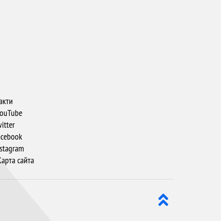
акти
ouTube
itter
cebook
stagram
арта сайта