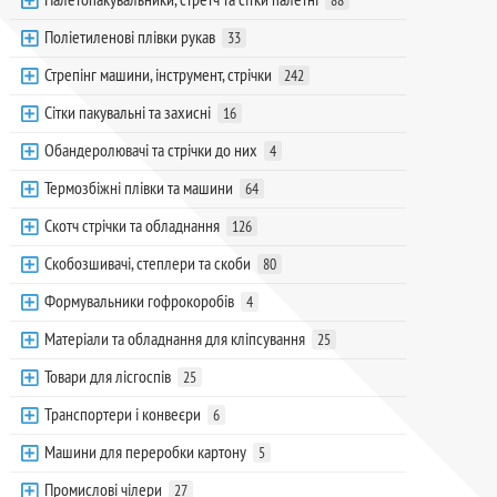
88
Поліетиленові плівки рукав
33
Стрепінг машини, інструмент, стрічки
242
Сітки пакувальні та захисні
16
Обандеролювачі та стрічки до них
4
Термозбіжні плівки та машини
64
Скотч стрічки та обладнання
126
Скобозшивачі, степлери та скоби
80
Формувальники гофрокоробів
4
Матеріали та обладнання для кліпсування
25
Товари для лісгоспів
25
Транспортери і конвеєри
6
Машини для переробки картону
5
Промислові чілери
27