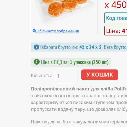
х 45
Код тов
Ціна:
4
Збільшити зображення
Габарити брутто, см:
45 х 24 х 3
Вага брутто,
Ціна з ПДВ за
:
1 упаковка (250 шт.)
Кількість:
Поліпропіленовий пакет для хліба Polifr
з високоякісної неорієнтованої поліпропіле
характеризуються високим ступенем прозо
пропускати водяну пару, що дозволяє хліб
Пакети для хліба є пакувальним матеріало