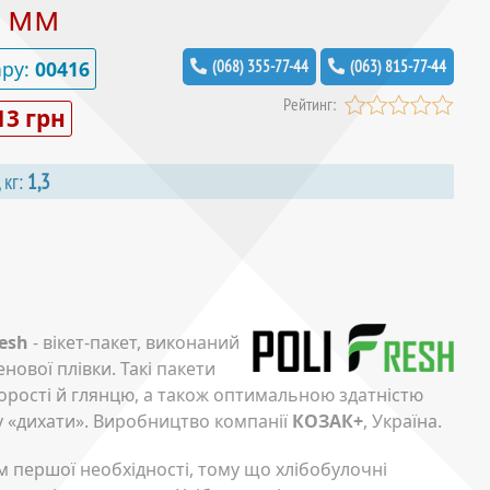
0 мм
ару:
00416
(068) 355-77-44
(063) 815-77-44
Рейтинг:
13 грн
 кг:
1,3
esh
- вікет-пакет, виконаний
нової плівки. Такі пакети
рості й глянцю, а також оптимальною здатністю
у «дихати». Виробництво компанії
КОЗАК+
, Україна.
м першої необхідності, тому що хлібобулочні