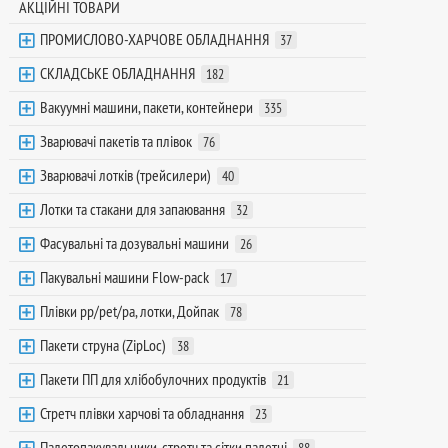
АКЦІЙНІ ТОВАРИ
ПРОМИСЛОВО-ХАРЧОВЕ ОБЛАДНАННЯ
37
СКЛАДСЬКЕ ОБЛАДНАННЯ
182
Вакуумні машини, пакети, контейнери
335
Зварювачі пакетів та плівок
76
Зварювачі лотків (трейсилери)
40
Лотки та стакани для запаювання
32
Фасувальні та дозувальні машини
26
Пакувальні машини Flow-pack
17
Плівки pp/pet/pa, лотки, Дойпак
78
Пакети струна (ZipLoc)
38
Пакети ПП для хлібобулочних продуктів
21
Стретч плівки харчові та обладнання
23
Палетопакувальники, стретч та сітки палетні