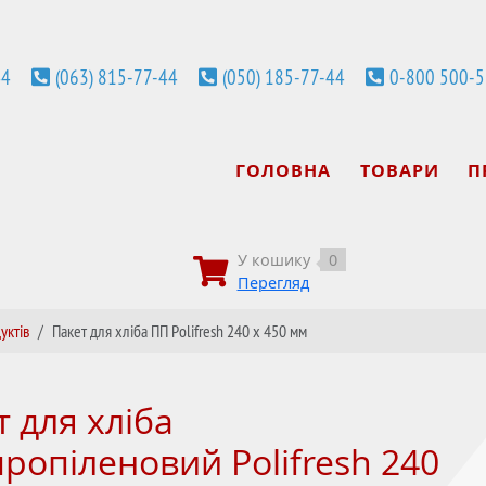
44
(063) 815-77-44
(050) 185-77-44
0-800 500-
ГОЛОВНА
ТОВАРИ
П
У кошику
0
Перегляд
уктів
Пакет для хліба ПП Polifresh 240 х 450 мм
т для хліба
пропіленовий Polifresh 240