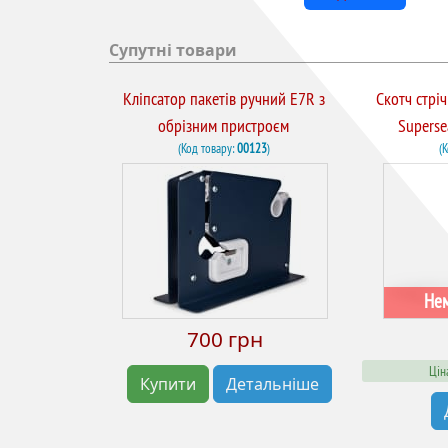
Супутні товари
Кліпсатор пакетів ручний E7R з
Скотч стрі
обрізним пристроєм
Superse
(Код товару:
00123
)
(
Нем
700 грн
Цін
Купити
Детальніше