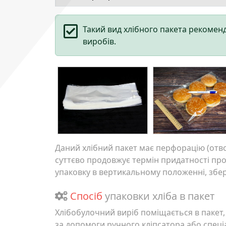
Такий вид хлібного пакета рекомен
виробів.
Даний хлібний пакет має перфорацію (отво
суттєво продовжує термін придатності прод
упаковку в вертикальному положенні, збер
Спосіб
упаковки хліба
в пакет
Хлібобулочний виріб поміщається в пакет
за допомоги ручного кліпсатора або спец