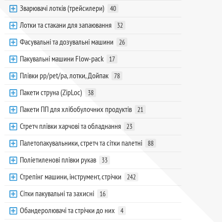
Зварювачі лотків (трейсилери)
40
Лотки та стакани для запаювання
32
Фасувальні та дозувальні машини
26
Пакувальні машини Flow-pack
17
Плівки pp/pet/pa, лотки, Дойпак
78
Пакети струна (ZipLoc)
38
Пакети ПП для хлібобулочних продуктів
21
Стретч плівки харчові та обладнання
23
Палетопакувальники, стретч та сітки палетні
88
Поліетиленові плівки рукав
33
Стрепінг машини, інструмент, стрічки
242
Сітки пакувальні та захисні
16
Обандеролювачі та стрічки до них
4