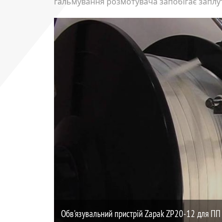
гальмування розмотувача запобігає заплут