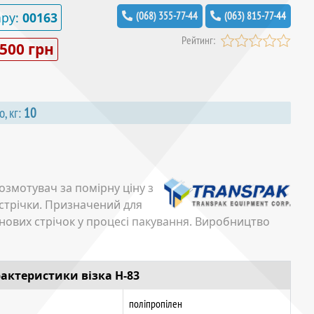
ару:
00163
(068) 355-77-44
(063) 815-77-44
Рейтинг:
 500 грн
о, кг:
10
розмотувач за помірну ціну з
стрічки. Призначений для
ових стрічок у процесі пакування. Виробництво
рактеристики візка H-83
поліпропілен