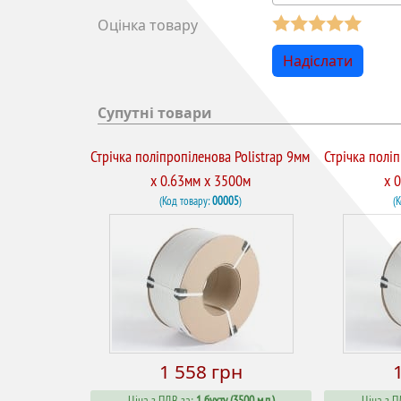
Оцінка товару
Супутні товари
Стрічка поліпропіленова Polistrap 9мм
Стрічка полі
х 0.63мм х 3500м
х 
(Код товару:
00005
)
(
1 558 грн
Ціна з ПДВ за:
1 бухту (3500 м.п.)
Ціна з П