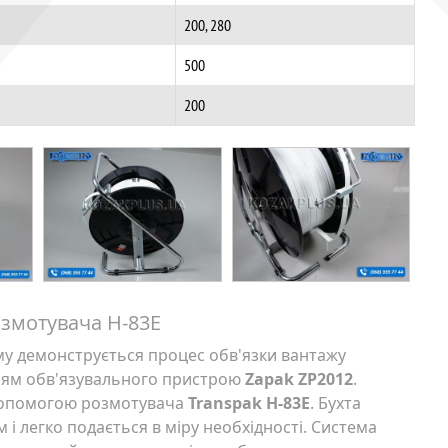
200, 280
500
200
змотувача H-83E
му демонструється процес обв'язки вантажу
ням обв'язувального пристрою
Zapak ZP2012
.
 допомогою розмотувача
Transpak H-83E
. Бухта
і легко подається в міру необхідності. Система