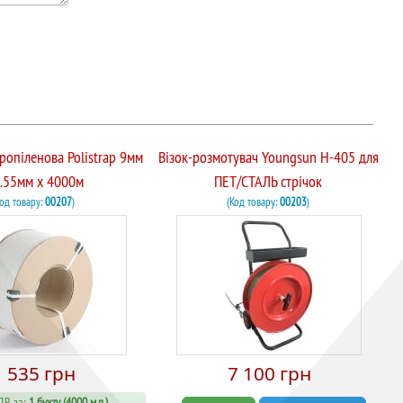
пропіленова Polistrap 9мм
Візок-розмотувач Youngsun H-405 для
0.55мм х 4000м
ПЕТ/СТАЛЬ стрічок
Код товару:
00207
)
(Код товару:
00203
)
1 535 грн
7 100 грн
ДВ за:
1 бухту (4000 м.п.)