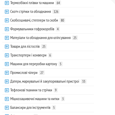
Термозбіжні плівки та машини
64
Скотч стрічки та обладнання
126
Скобозшивачі, степлери та скоби
80
Формувальники гофрокоробів
4
Матеріали та обладнання для кліпсування
25
Товари для лісгоспів
25
Транспортери і конвеєри
6
Машини для переробки картону
5
Промислові чілери
27
Датери, маркувальні й закупорювальні пристрої
33
Тефлонові тканини та стрічки
9
Мішкозашивочні машини та нитки
3
Балансири для інструментів
5