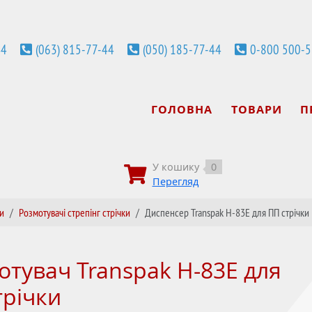
44
(063) 815-77-44
(050) 185-77-44
0-800 500-
ГОЛОВНА
ТОВАРИ
П
У кошику
0
Перегляд
ки
Розмотувачі стрепінг стрічки
Диспенсер Transpak H-83E для ПП стрічки
отувач Transpak H-83E для
трічки