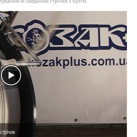
уванню й скиданню стрічки з бухти.