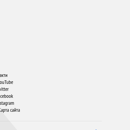
акти
ouTube
itter
cebook
stagram
арта сайта