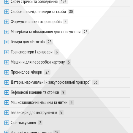
Скотч стрічки та обладнання
126
Скобозшивачі, степлери та скоби
80
Формувальники гофрокоробів
4
Матеріали та обладнання для кліпсування
25
Товари для лісгоспів
25
Транспортери і конвеєри
6
Машини для переробки картону
5
Промислові чілери
27
Датери, маркувальні й закупорювальні пристрої
33
Тефлонові тканини та стрічки
9
Мішкозашивочні машини та нитки
3
Балансири для інструментів
5
Скін-пакування
2
Запасні частини та вузли
24