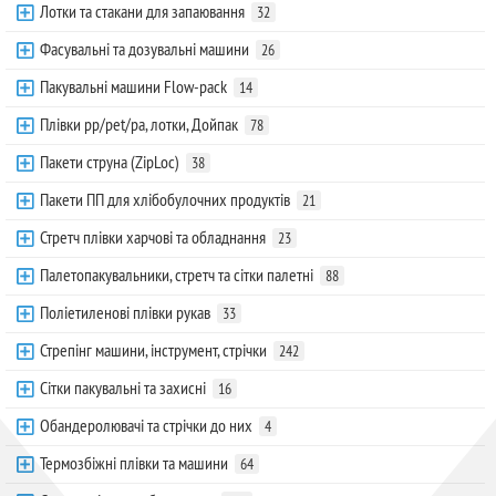
Лотки та стакани для запаювання
32
Фасувальні та дозувальні машини
26
Пакувальні машини Flow-pack
14
Плівки pp/pet/pa, лотки, Дойпак
78
Пакети струна (ZipLoc)
38
Пакети ПП для хлібобулочних продуктів
21
Стретч плівки харчові та обладнання
23
Палетопакувальники, стретч та сітки палетні
88
Поліетиленові плівки рукав
33
Стрепінг машини, інструмент, стрічки
242
Сітки пакувальні та захисні
16
Обандеролювачі та стрічки до них
4
Термозбіжні плівки та машини
64