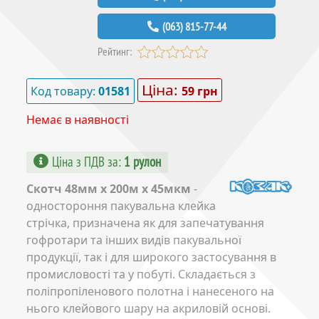
(063) 815-77-44
Рейтинг:
Ціна:
Код товару:
01581
59 грн
Немає в наявності
Ціна з ПДВ за
:
1 рулон
Скотч 48мм x 200м x 45мкм
-
одностороння пакувальна клейка
стрічка, призначена як для запечатування
гофротари та інших видів пакувальної
продукції, так і для широкого застосування в
промисловості та у побуті. Складається з
поліпропіленового полотна і нанесеного на
нього клейового шару на акриловій основі.