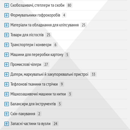
Скобозшивачі, степлери та скоби
80
Формувальники гофрокоробів
4
Матеріали та обладнання для кліпсування
25
Товари для лісгоспів
25
Транспортери і конвеєри
6
Машини для переробки картону
5
Промислові чілери
27
Датери, маркувальні й закупорювальні пристрої
33
Тефлонові тканини та стрічки
9
Мішкозашивочні машини та нитки
3
Балансири для інструментів
5
Скін-пакування
2
Запасні частини та вузли
24