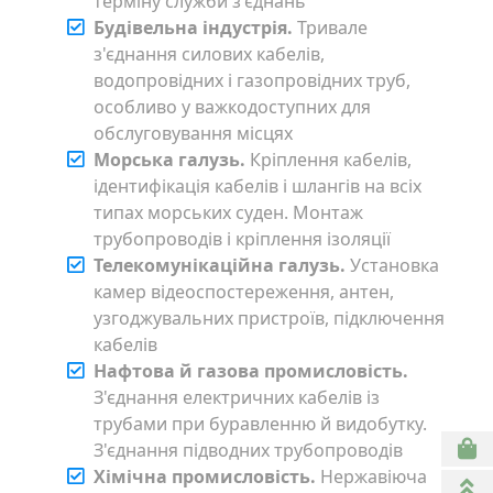
терміну служби з'єднань
Будівельна індустрія.
Тривале
з'єднання силових кабелів,
водопровідних і газопровідних труб,
особливо у важкодоступних для
обслуговування місцях
Морська галузь.
Кріплення кабелів,
ідентифікація кабелів і шлангів на всіх
типах морських суден. Монтаж
трубопроводів і кріплення ізоляції
Телекомунікаційна галузь.
Установка
камер відеоспостереження, антен,
узгоджувальних пристроїв, підключення
кабелів
Нафтова й газова промисловість.
З'єднання електричних кабелів із
трубами при буравленню й видобутку.
З'єднання підводних трубопроводів
Хімічна промисловість.
Нержавіюча