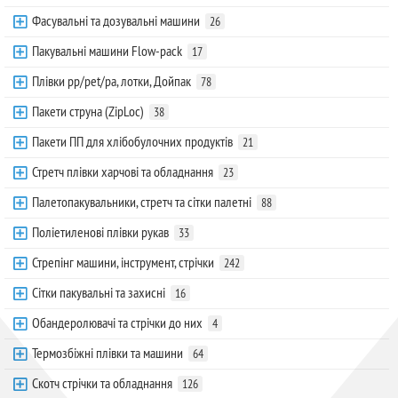
Фасувальні та дозувальні машини
26
Пакувальні машини Flow-pack
17
Плівки pp/pet/pa, лотки, Дойпак
78
Пакети струна (ZipLoc)
38
Пакети ПП для хлібобулочних продуктів
21
Стретч плівки харчові та обладнання
23
Палетопакувальники, стретч та сітки палетні
88
Поліетиленові плівки рукав
33
Стрепінг машини, інструмент, стрічки
242
Сітки пакувальні та захисні
16
Обандеролювачі та стрічки до них
4
Термозбіжні плівки та машини
64
Скотч стрічки та обладнання
126