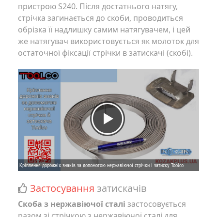
пристрою S240. Після достатнього натягу,
стрічка загинається до скоби, проводиться
обрізка її надлишку самим натягувачем, і цей
же натягувач використовується як молоток для
остаточної фіксації стрічки в затискачі (скобі).
Застосування
затискачів
Скоба з нержавіючої сталі
застосовується
разом зі стрічкою з нержавіючої сталі для