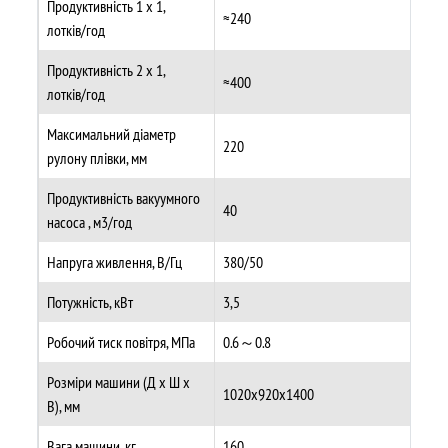
Продуктивність 1 х 1,
≈240
лотків/год
Продуктивність 2 х 1,
≈400
лотків/год
Максимальний діаметр
220
рулону плівки, мм
Продуктивність вакуумного
40
насоса , м3/год
Напруга живлення, В/Гц
380/50
Потужність, кВт
3,5
Робочий тиск повітря, МПа
0.6～0.8
Розміри машини (Д х Ш х
1020х920х1400
В), мм
Вага машини, кг
160