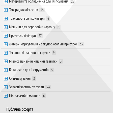
Матеріали та обладнання для кліпсування
25
Товари для лісгоспів
25
Транспортери і конвеєри
6
Машини для переробки картону
5
Промислові чілери
27
Датери, маркувальні й закупорювальні пристрої
33
Тефлонові тканини та стрічки
9
Мішкозашивочні машини та нитки
3
Балансири для інструментів
5
Скін-пакування
2
Запасні частини та вузли
24
Підлогомийні машини
6
Публічна оферта