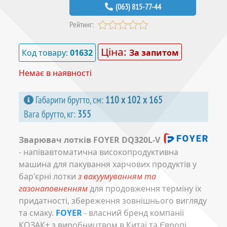
(063) 815-77-44
Рейтинг:
Ціна:
Код товару:
01632
За запитом
Немає в наявності
Габарити брутто, см:
110 х 102 х 165
Вага брутто, кг:
355
Зварювач лотків FOYER DQ320L-V
- напівавтоматична високопродуктивна
машина для пакування харчових продуктів у
бар'єрні лотки
з вакуумуванням та
газонаповненням
для продовження терміну їх
придатності, збереження зовнішнього вигляду
та смаку.
FOYER
- власний бренд компанії
КОЗАК+ з виробництвом в Китаї та Європі.