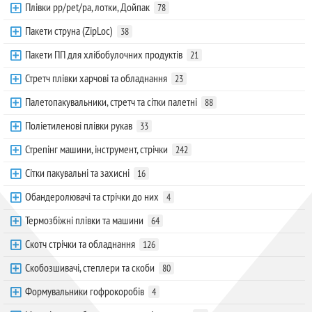
Плівки pp/pet/pa, лотки, Дойпак
78
Пакети струна (ZipLoc)
38
Пакети ПП для хлібобулочних продуктів
21
Стретч плівки харчові та обладнання
23
Палетопакувальники, стретч та сітки палетні
88
Поліетиленові плівки рукав
33
Стрепінг машини, інструмент, стрічки
242
Сітки пакувальні та захисні
16
Обандеролювачі та стрічки до них
4
Термозбіжні плівки та машини
64
Скотч стрічки та обладнання
126
Скобозшивачі, степлери та скоби
80
Формувальники гофрокоробів
4