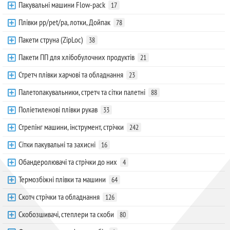
Пакувальні машини Flow-pack
17
Плівки pp/pet/pa, лотки, Дойпак
78
Пакети струна (ZipLoc)
38
Пакети ПП для хлібобулочних продуктів
21
Стретч плівки харчові та обладнання
23
Палетопакувальники, стретч та сітки палетні
88
Поліетиленові плівки рукав
33
Стрепінг машини, інструмент, стрічки
242
Сітки пакувальні та захисні
16
Обандеролювачі та стрічки до них
4
Термозбіжні плівки та машини
64
Скотч стрічки та обладнання
126
Скобозшивачі, степлери та скоби
80