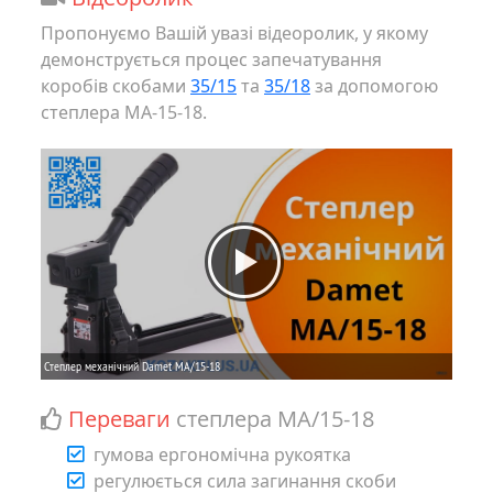
Пропонуємо Вашій увазі відеоролик, у якому
демонструється процес запечатування
коробів скобами
35/15
та
35/18
за допомогою
степлера MA-15-18.
Переваги
степлера MA/15-18
гумова ергономічна рукоятка
регулюється сила загинання скоби