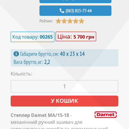
(063) 815-77-44
Рейтинг:
Ціна:
Код товару:
00265
5 700 грн
Габарити брутто, см:
40 х 23 х 14
Вага брутто, кг:
2,2
Кількість:
Степлер Damet MA/15-18
-
механічний ручний зшивач для
запечатування коробів за допомогою скоб.