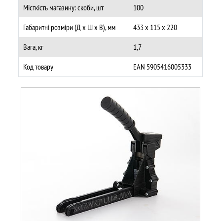
Місткість магазину: скоби, шт
100
Габаритні розміри (Д х Ш х В), мм
433 x 115 х 220
Вага, кг
1,7
Код товару
EAN 5905416005333