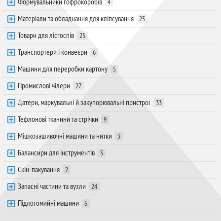
Формувальники гофрокоробів
4
Матеріали та обладнання для кліпсування
25
Товари для лісгоспів
25
Транспортери і конвеєри
6
Машини для переробки картону
5
Промислові чілери
27
Датери, маркувальні й закупорювальні пристрої
33
Тефлонові тканини та стрічки
9
Мішкозашивочні машини та нитки
3
Балансири для інструментів
5
Скін-пакування
2
Запасні частини та вузли
24
Підлогомийні машини
6