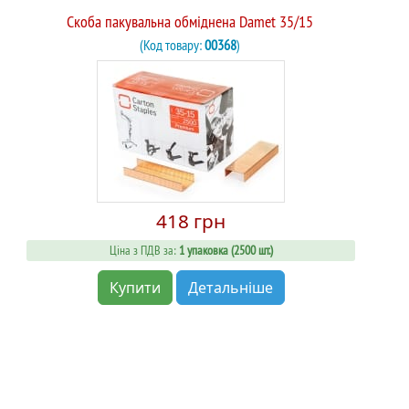
Скоба пакувальна обміднена Damet 35/15
(Код товару:
00368
)
418 грн
Ціна з ПДВ за:
1 упаковка (2500 шт.)
Купити
Детальніше