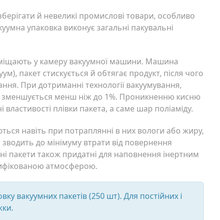
 зберігати й невеликі промислові товари, особливо
вакуумна упаковка виконує загальні пакувальні
оміщають у камеру вакуумної машини. Машина
ум), пакет стискується й обтягає продукт, після чого
ння. При дотриманні технології вакуумування,
а зменшується менш ніж до 1%. Проникненню кисню
властивості плівки пакета, а саме шар поліаміду.
ться навіть при потраплянні в них вологи або жиру,
о зводить до мінімуму втрати від повернення
мні пакети також придатні для наповнення інертним
дифікованою атмосферою.
вку вакуумних пакетів (250 шт). Для постійних і
жки.