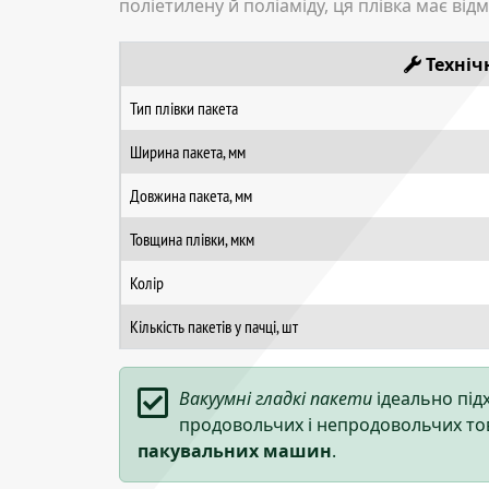
поліетилену й поліаміду, ця плівка має від
Техніч
Тип плівки пакета
Ширина пакета, мм
Довжина пакета, мм
Товщина плівки, мкм
Колір
Кількість пакетів у пачці, шт
Вакуумні гладкі пакети
ідеально під
продовольчих і непродовольчих то
пакувальних машин
.