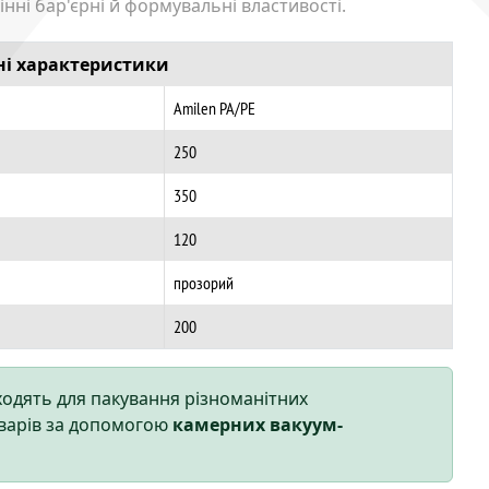
мінні бар'єрні й формувальні властивості.
ні характеристики
Amilen PA/PE
250
350
120
прозорий
200
ходять для пакування різноманітних
варів за допомогою
камерних вакуум-