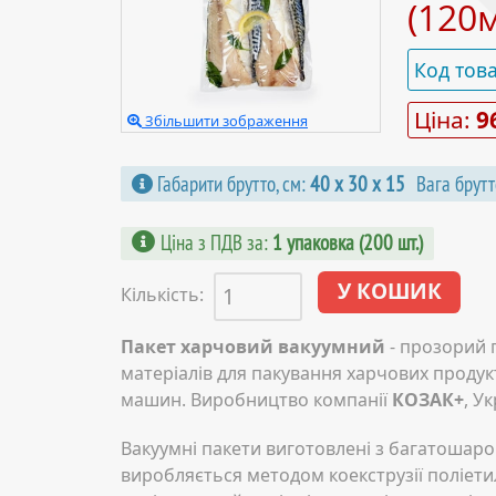
(120
Код тов
Ціна:
9
Збільшити зображення
Габарити брутто, см:
40 х 30 х 15
Вага брутт
Ціна з ПДВ за
:
1 упаковка (200 шт.)
Кількість:
Пакет харчовий вакуумний
- прозорий 
матеріалів для пакування харчових проду
машин. Виробництво компанії
КОЗАК+
, Ук
Вакуумні пакети виготовлені з багатошаро
виробляється методом коекструзії поліети