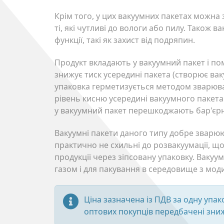
Крім того, у цих вакуумних пакетах можна
ті, які чутливі до вологи або пилу. Також 
функції, такі як захист від подряпин.
Продукт вкладають у вакуумний пакет і п
знижує тиск усередині пакета (створює ваку
упаковка герметизується методом зварюва
рівень кисню усередині вакуумного пакет
у вакуумний пакет перешкоджають бар'єрні 
Вакуумні пакети даного типу добре зварюю
практично не схильні до розвакуумації, щ
продукції через зіпсовану упаковку. Вакуу
газом і для пакування в середовище з мо
Ціна зазначена із ПДВ за одну упако
оптових покупців передбачені зни