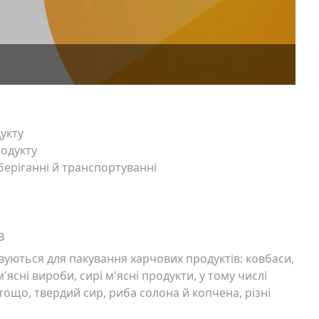
укту
одукту
беріганні й транспортуванні
в
вуються для пакування харчових продуктів: ковбаси,
м'ясні вироби, сирі м'ясні продукти, у тому числі
тощо, твердий сир, риба солона й копчена, різні