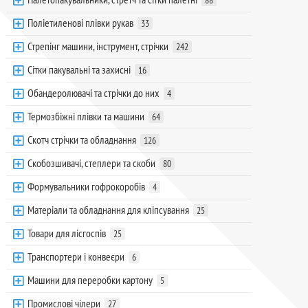
88
Поліетиленові плівки рукав
33
Стрепінг машини, інструмент, стрічки
242
Сітки пакувальні та захисні
16
Обандеролювачі та стрічки до них
4
Термозбіжні плівки та машини
64
Скотч стрічки та обладнання
126
Скобозшивачі, степлери та скоби
80
Формувальники гофрокоробів
4
Матеріали та обладнання для кліпсування
25
Товари для лісгоспів
25
Транспортери і конвеєри
6
Машини для переробки картону
5
Промислові чілери
27