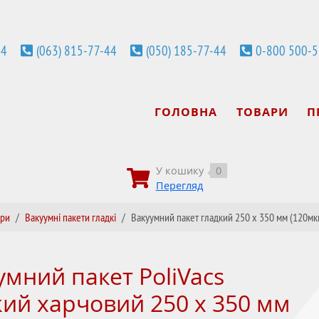
44
(063) 815-77-44
(050) 185-77-44
0-800 500-
ГОЛОВНА
ТОВАРИ
П
У кошику
0
Перегляд
ери
Вакуумні пакети гладкі
Вакуумний пакет гладкий 250 х 350 мм (120мк
умний пакет PoliVacs
кий харчовий 250 х 350 мм