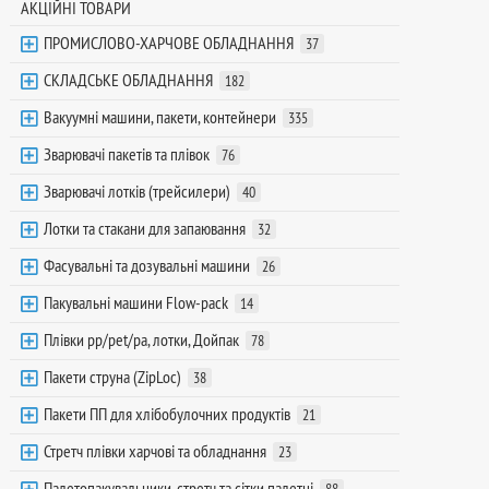
АКЦІЙНІ ТОВАРИ
ПРОМИСЛОВО-ХАРЧОВЕ ОБЛАДНАННЯ
37
СКЛАДСЬКЕ ОБЛАДНАННЯ
182
Вакуумні машини, пакети, контейнери
335
Зварювачі пакетів та плівок
76
Зварювачі лотків (трейсилери)
40
Лотки та стакани для запаювання
32
Фасувальні та дозувальні машини
26
Пакувальні машини Flow-pack
14
Плівки pp/pet/pa, лотки, Дойпак
78
Пакети струна (ZipLoc)
38
Пакети ПП для хлібобулочних продуктів
21
Стретч плівки харчові та обладнання
23
Палетопакувальники, стретч та сітки палетні