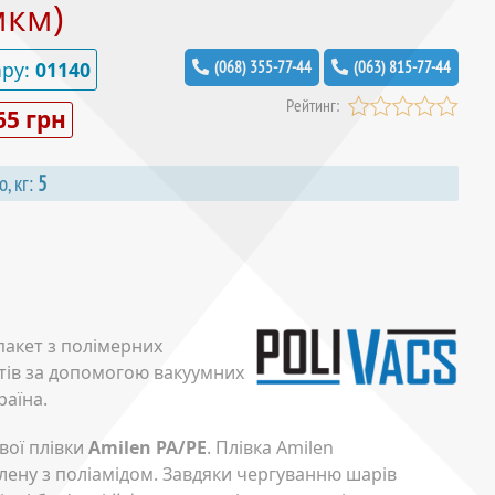
мкм)
ару:
01140
(068) 355-77-44
(063) 815-77-44
Рейтинг:
65 грн
о, кг:
5
пакет з полімерних
ктів за допомогою вакуумних
раїна.
вої плівки
Amilen PA/PE
. Плівка Amilen
лену з поліамідом. Завдяки чергуванню шарів