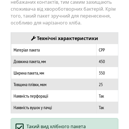
небажаних контактів, тим самим захищають
споживача від хвороботворних бактерій. Крім
того, такий пакет зручний для перенесення,
особливо для нарізаного хліба.
Технічні характеристики
Матеріал пакета
CPP
Довжина пакета, мм
450
Ширина пакета, мм
350
Товщина плівки, мкм
25
Наявність перфорації
Так
Наявність вушок у пачці
Так
Такий вид хлібного пакета