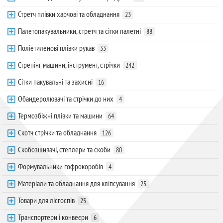
Стретч плівки харчові та обладнання
23
Палетопакувальники, стретч та сітки палетні
88
Поліетиленові плівки рукав
33
Стрепінг машини, інструмент, стрічки
242
Сітки пакувальні та захисні
16
Обандеролювачі та стрічки до них
4
Термозбіжні плівки та машини
64
Скотч стрічки та обладнання
126
Скобозшивачі, степлери та скоби
80
Формувальники гофрокоробів
4
Матеріали та обладнання для кліпсування
25
Товари для лісгоспів
25
Транспортери і конвеєри
6