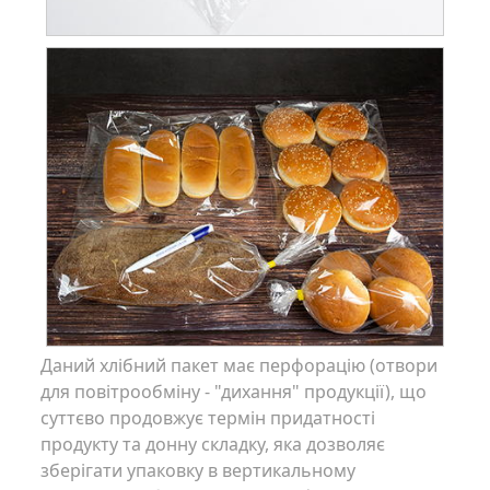
Даний хлібний пакет має перфорацію (отвори
для повітрообміну - "дихання" продукції), що
суттєво продовжує термін придатності
продукту та донну складку, яка дозволяє
зберігати упаковку в вертикальному