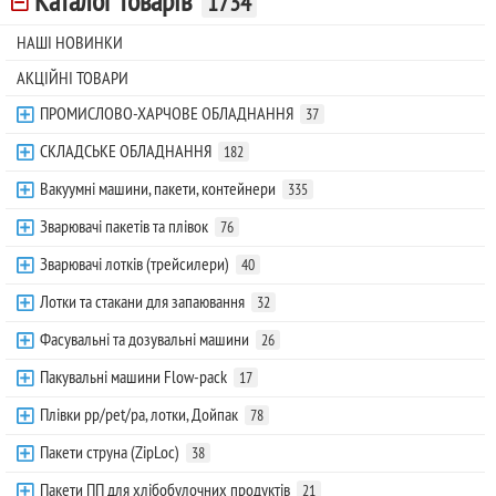
Каталог товарів
1734
НАШІ НОВИНКИ
АКЦІЙНІ ТОВАРИ
ПРОМИСЛОВО-ХАРЧОВЕ ОБЛАДНАННЯ
37
СКЛАДСЬКЕ ОБЛАДНАННЯ
182
Вакуумні машини, пакети, контейнери
335
Зварювачі пакетів та плівок
76
Зварювачі лотків (трейсилери)
40
Лотки та стакани для запаювання
32
Фасувальні та дозувальні машини
26
Пакувальні машини Flow-pack
17
Плівки pp/pet/pa, лотки, Дойпак
78
Пакети струна (ZipLoc)
38
Пакети ПП для хлібобулочних продуктів
21