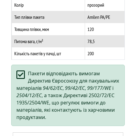
Колір
прозорий
Тип плівки пакета
Amilen PA/PE
Товщина плівки, мкм
120
Питома вага, г/м²
78,5
Кількість пакетів у пачці, шт
200
Пакети відповідають вимогам
Директив Євросоюзу для пакувальних
матеріалів
94/62/EC
,
99/42/EC
,
99/177/WE
і
2504/12/EC
, а також Директиві 2502/72/EC
1935/2504/WE, що регулює вимоги до
матеріалів, які контактують із харчовими
продуктами.