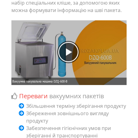
набір спеціальних кліше, за допомогою яких
можна формувати інформацію на шві пакета.
Переваги
вакуумних пакетів
Збільшення терміну зберігання продукту
Збереження зовнішнього вигляду
продукту
Забезпечення гігієнічних умов при
зберіганні й транспортуванні