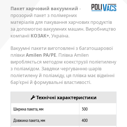
Пакет харчовий вакуумний
-
прозорий пакет з полімерних
матеріалів для пакування харчових продуктів
за допомогою вакуумних машин. Виробництво
компанії
КОЗАК+
, Україна.
Вакуумні пакети виготовлені з багатошарової
плівки
Amilen PA/PE
. Плівка Amilen
виробляється методом коекструзії поліетилену
з поліамідом. Завдяки чергуванню шарів
поліетилену й поліаміду, ця плівка має відмінні
бар'єрні й формувальні властивості.
Технічні характеристики
Ширина пакета, мм
300
Довжина пакета, мм
400