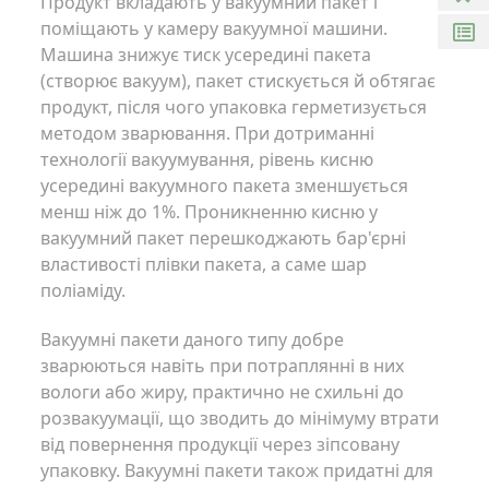
Продукт вкладають у вакуумний пакет і
поміщають у камеру вакуумної машини.
Машина знижує тиск усередині пакета
(створює вакуум), пакет стискується й обтягає
продукт, після чого упаковка герметизується
методом зварювання. При дотриманні
технології вакуумування, рівень кисню
усередині вакуумного пакета зменшується
менш ніж до 1%. Проникненню кисню у
вакуумний пакет перешкоджають бар'єрні
властивості плівки пакета, а саме шар
поліаміду.
Вакуумні пакети даного типу добре
зварюються навіть при потраплянні в них
вологи або жиру, практично не схильні до
розвакуумації, що зводить до мінімуму втрати
від повернення продукції через зіпсовану
упаковку. Вакуумні пакети також придатні для