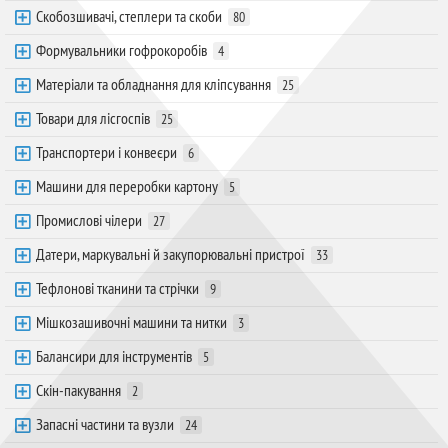
Скобозшивачі, степлери та скоби
80
Формувальники гофрокоробів
4
Матеріали та обладнання для кліпсування
25
Товари для лісгоспів
25
Транспортери і конвеєри
6
Машини для переробки картону
5
Промислові чілери
27
Датери, маркувальні й закупорювальні пристрої
33
Тефлонові тканини та стрічки
9
Мішкозашивочні машини та нитки
3
Балансири для інструментів
5
Скін-пакування
2
Запасні частини та вузли
24