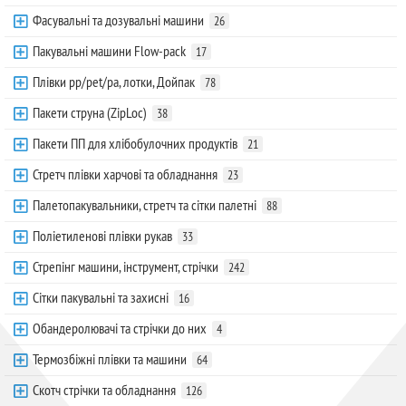
Фасувальні та дозувальні машини
26
Пакувальні машини Flow-pack
17
Плівки pp/pet/pa, лотки, Дойпак
78
Пакети струна (ZipLoc)
38
Пакети ПП для хлібобулочних продуктів
21
Стретч плівки харчові та обладнання
23
Палетопакувальники, стретч та сітки палетні
88
Поліетиленові плівки рукав
33
Стрепінг машини, інструмент, стрічки
242
Сітки пакувальні та захисні
16
Обандеролювачі та стрічки до них
4
Термозбіжні плівки та машини
64
Скотч стрічки та обладнання
126