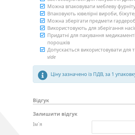
Можна впаковувати меблеву фурніт
Впаковують ювелірні вироби, біжутер
Можна зберігати предмети гардероб
Використовують для зберігання насі
Придатні для пакування медикаменті
порошків
Допускається використовувати для т
vide
Ціну зазначено із ПДВ, за 1 упаковку
Відгук
Залишити відгук
Ім`я