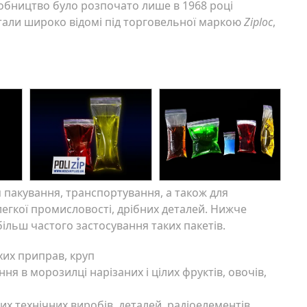
робництво було розпочато лише в 1968 році
стали широко відомі під торговельної маркою
Ziploc
,
 пакування, транспортування, а також для
легкої промисловості, дрібних деталей. Нижче
льш частого застосування таких пакетів.
хих приправ, круп
ня в морозилці нарізаних і цілих фруктів, овочів,
х технічних виробів, деталей, радіоелементів