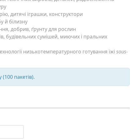
уру
ію, дитячі іграшки, конструктори
у й білизну
ння, добрив, ґрунту для рослин
в, будівельних сумішей, миючих і пральних
ехнології низькотемпературного готування їжі
sous-
 (100 пакетів).