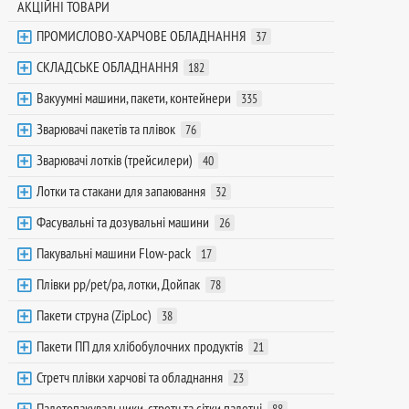
АКЦІЙНІ ТОВАРИ
ПРОМИСЛОВО-ХАРЧОВЕ ОБЛАДНАННЯ
37
СКЛАДСЬКЕ ОБЛАДНАННЯ
182
Вакуумні машини, пакети, контейнери
335
Зварювачі пакетів та плівок
76
Зварювачі лотків (трейсилери)
40
Лотки та стакани для запаювання
32
Фасувальні та дозувальні машини
26
Пакувальні машини Flow-pack
17
Плівки pp/pet/pa, лотки, Дойпак
78
Пакети струна (ZipLoc)
38
Пакети ПП для хлібобулочних продуктів
21
Стретч плівки харчові та обладнання
23
Палетопакувальники, стретч та сітки палетні