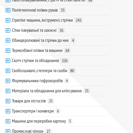
88
Поліетиленові плівки рукав
33
Стрепінг машини, інструмент, стрічки
242
Сітки пакувальні та захисні
16
Обандеролювачі та стрічки до них
4
Термозбіжні плівки та машини
64
Скотч стрічки та обладнання
126
Скобозшивачі, степлери та скоби
80
Формувальники гофрокоробів
4
Матеріали та обладнання для кліпсування
25
Товари для лісгоспів
25
Транспортери і конвеєри
6
Машини для переробки картону
5
Промислові чілери
27