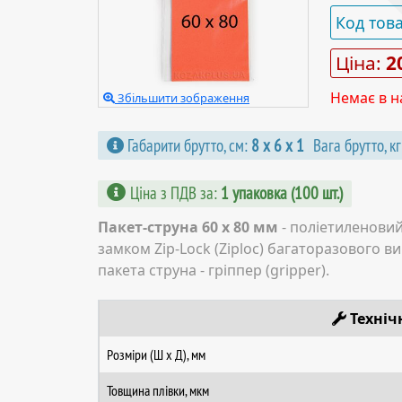
Код тов
Ціна:
2
Немає в н
Збільшити зображення
Габарити брутто, см:
8 х 6 х 1
Вага брутто, к
Ціна з ПДВ за
:
1 упаковка (100 шт.)
Пакет-струна 60 х 80 мм
- поліетиленовий
замком Zip-Lock (Ziploc) багаторазового в
пакета струна - гріппер (gripper).
Техніч
Розміри (Ш х Д), мм
Товщина плівки, мкм