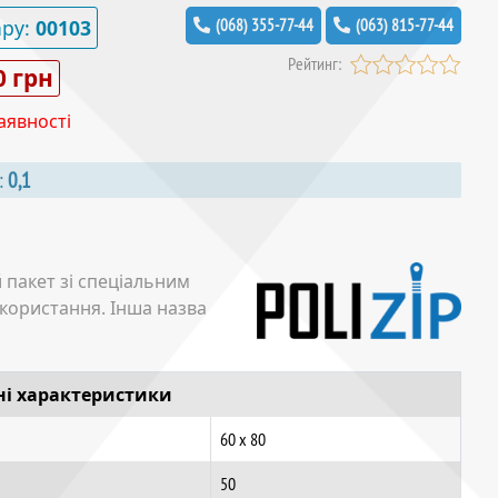
ару:
00103
(068) 355-77-44
(063) 815-77-44
Рейтинг:
0 грн
аявності
г:
0,1
 пакет зі спеціальним
икористання. Інша назва
ні характеристики
60 х 80
50