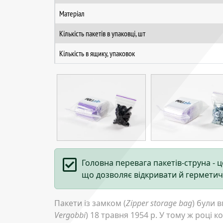
Матеріал
Кількість пакетів в упаковці, шт
Кількість в ящику, упаковок
Головна перевага пакетів-струна - це
що дозволяє відкривати й герметич
Пакети із замком (
Zipper storage bag
) були 
Vergobbi
) 18 травня 1954 р. У тому ж році 