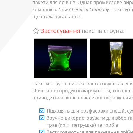
пакети для олівців. Однак промислове ви
компанією
Dow Chemical Company
. Пакети 
що стала загальною.
Застосування
пакетів струна:
Пакети-струна широко застосовуються для
зберігання продуктів харчування, товарів 
приводиться лише невеликий перелік найбі
Підходять для розфасовки спецій, су
Зручно використовувати для зберіган
трав (кріп, петрушка) та грибів
Застосовуються для пакування дрібни