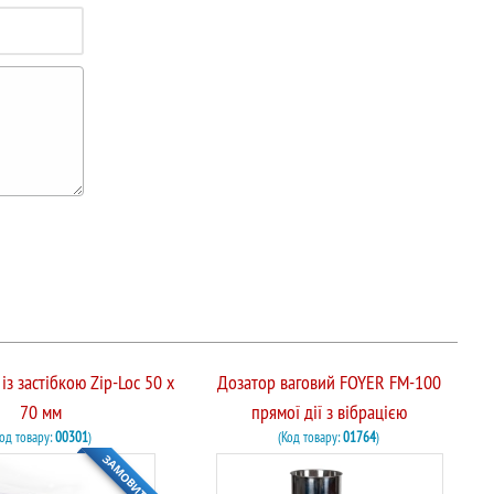
із застібкою Zip-Loc 50 х
Дозатор ваговий FOYER FM-100
70 мм
прямої дії з вібрацією
Код товару:
00301
)
(Код товару:
01764
)
ЗАМОВИТИ