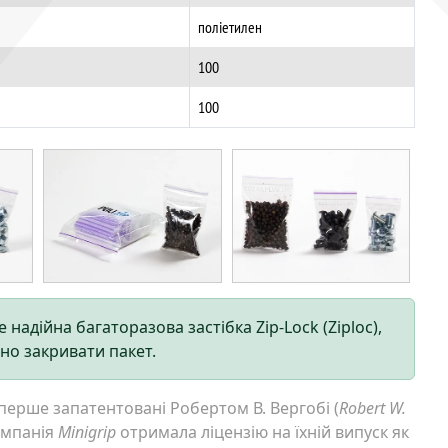
поліетилен
100
100
 надійна багаторазова застібка Zip-Lock (Ziploc),
но закривати пакет.
вперше запатентовані Робертом В. Вергобі (
Robert W.
компанія
Minigrip
отримала ліцензію на їхній випуск як