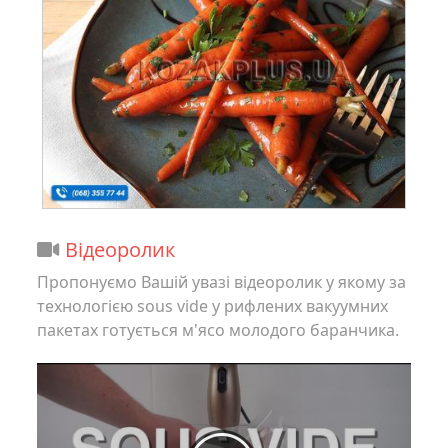
Відеоролик
Пропонуємо Вашій увазі відеоролик у якому за
технологією sous vide у рифлених вакуумних
пакетах готується м'ясо молодого баранчика.