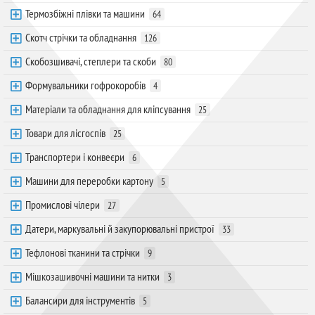
Термозбіжні плівки та машини
64
Скотч стрічки та обладнання
126
Скобозшивачі, степлери та скоби
80
Формувальники гофрокоробів
4
Матеріали та обладнання для кліпсування
25
Товари для лісгоспів
25
Транспортери і конвеєри
6
Машини для переробки картону
5
Промислові чілери
27
Датери, маркувальні й закупорювальні пристрої
33
Тефлонові тканини та стрічки
9
Мішкозашивочні машини та нитки
3
Балансири для інструментів
5