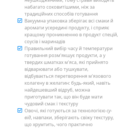
неушкодженими, тому страви виходять
набагато соковитішими, ніж за
традиційних способів готування
Вакуумна упаковка зберігає всі смаки й
аромати усередині продукту, і сприяє
кращому проникненню в продукт спецій,
соусів і маринадів
Правильний вибір часу й температури
готування розм'якшує продукти, а у
твердих шматках м'яса, які прийнято
відварювати або тушкувати,
відбувається перетворення м'язового
колагену в желатин: будь-який, навіть
найдешевший відруб, можна
приготувати так, що він буде мати
чудовий смак і текстуру
Овочі, які готуються за технологією
су-
від
, навпаки, зберігають свіжу текстуру,
що хрумтить, чого практично