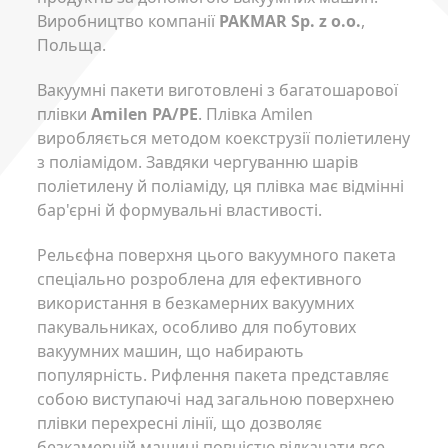
Виробництво компанії
PAKMAR Sp. z o.o.
,
Польща.
Вакуумні пакети виготовлені з багатошарової
плівки
Amilen PA/PE
. Плівка Amilen
виробляється методом коекструзії поліетилену
з поліамідом. Завдяки чергуванню шарів
поліетилену й поліаміду, ця плівка має відмінні
бар'єрні й формувальні властивості.
Рельєфна поверхня цього вакуумного пакета
спеціально розроблена для ефективного
використання в безкамерних вакуумних
пакувальниках, особливо для побутових
вакуумних машин, що набирають
популярність. Рифлення пакета представляє
собою виступаючі над загальною поверхнею
плівки перехресні лінії, що дозволяє
безкамерній машині повністю відкачати все