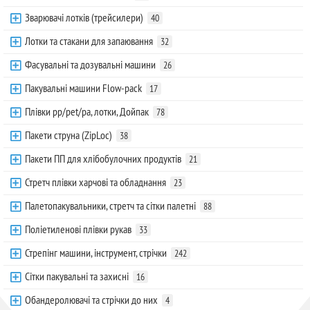
Зварювачі лотків (трейсилери)
40
Лотки та стакани для запаювання
32
Фасувальні та дозувальні машини
26
Пакувальні машини Flow-pack
17
Плівки pp/pet/pa, лотки, Дойпак
78
Пакети струна (ZipLoc)
38
Пакети ПП для хлібобулочних продуктів
21
Стретч плівки харчові та обладнання
23
Палетопакувальники, стретч та сітки палетні
88
Поліетиленові плівки рукав
33
Стрепінг машини, інструмент, стрічки
242
Сітки пакувальні та захисні
16
Обандеролювачі та стрічки до них
4