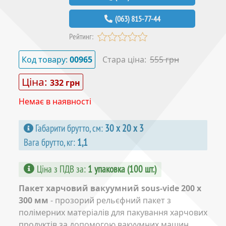
(063) 815-77-44
Рейтинг:
Код товару:
00965
Стара ціна:
555 грн
Ціна:
332 грн
Немає в наявності
Габарити брутто, см:
30 х 20 х 3
Вага брутто, кг:
1,1
Ціна з ПДВ за
:
1 упаковка (100 шт.)
Пакет харчовий вакуумний sous-vide 200 x
300 мм
- прозорий рельєфний пакет з
полімерних матеріалів для пакування харчових
продуктів за допомогою вакуумних машин.