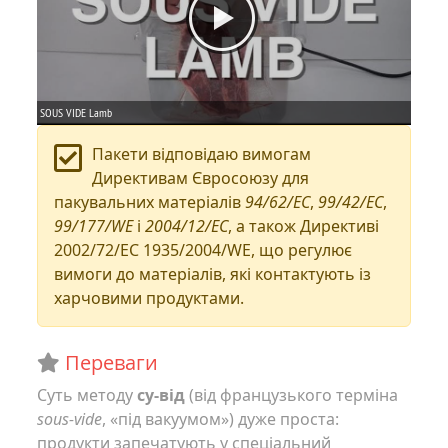
Пакети відповідаю вимогам
Директивам Євросоюзу для
пакувальних матеріалів
94/62/EC
,
99/42/EC
,
99/177/WE
і
2004/12/EC
, а також Директиві
2002/72/EC 1935/2004/WE, що регулює
вимоги до матеріалів, які контактують із
харчовими продуктами.
Переваги
Суть методу
су-від
(від французького терміна
sous-vide
, «під вакуумом») дуже проста:
продукти запечатують у спеціальний