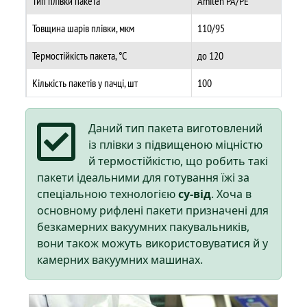
Тип плівки пакета
Amilen PA/PE
Товщина шарів плівки, мкм
110/95
Термостійкість пакета, °C
до 120
Кількість пакетів у пачці, шт
100
Даний тип пакета виготовлений
із плівки з підвищеною міцністю
й термостійкістю, що робить такі
пакети ідеальними для готування їжі за
спеціальною технологією
су-від
. Хоча в
основному рифлені пакети призначені для
безкамерних вакуумних пакувальників,
вони також можуть використовуватися й у
камерних вакуумних машинах.