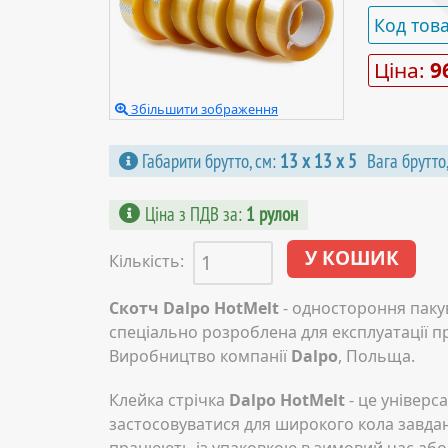
Код тов
Ціна:
9
Збільшити зображення
Габарити брутто, см:
13 х 13 х 5
Вага брутто,
Ціна з ПДВ за
:
1 рулон
Кількість:
Скотч Dalpo HotMelt
- одностороння пакув
спеціально розроблена для експлуатації п
Виробництво компанії
Dalpo
, Польща.
Клейка стрічка
Dalpo HotMelt
- це універс
застосовуватися для широкого кола завдан