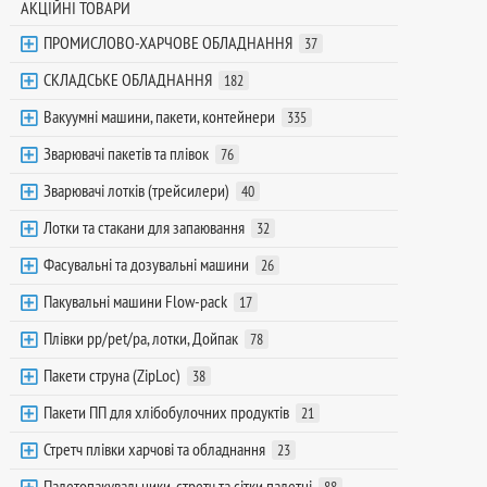
АКЦІЙНІ ТОВАРИ
ПРОМИСЛОВО-ХАРЧОВЕ ОБЛАДНАННЯ
37
СКЛАДСЬКЕ ОБЛАДНАННЯ
182
Вакуумні машини, пакети, контейнери
335
Зварювачі пакетів та плівок
76
Зварювачі лотків (трейсилери)
40
Лотки та стакани для запаювання
32
Фасувальні та дозувальні машини
26
Пакувальні машини Flow-pack
17
Плівки pp/pet/pa, лотки, Дойпак
78
Пакети струна (ZipLoc)
38
Пакети ПП для хлібобулочних продуктів
21
Стретч плівки харчові та обладнання
23
Палетопакувальники, стретч та сітки палетні