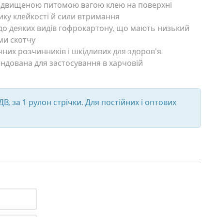
підвищеною питомою вагою клею на поверхні
ику клейкості й сили втримання
 до деяких видів гофрокартону, що мають низький
ми скотчу
чних розчинників і шкідливих для здоров'я
ендована для застосування в харчовій
ДВ, за 1 рулон стрічки. Для постійних і оптових