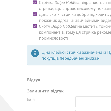
Стрічка
Dalpo HotMelt
відрізняється 
стрічки, що сприяє високому показн
Дана скотч-стрічка добре підходить
показник адгезії зі звичайними вида
Скотч
Dalpo HotMelt
не містить токси
компонентів, тому ця стрічка реком
промисловості
Ціна клейкої стрічки зазначена із П
покупців передбачені знижки.
Відгук
Залишити відгук
Ім`я