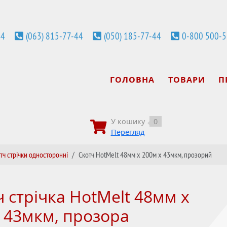
44
(063) 815-77-44
(050) 185-77-44
0-800 500-
ГОЛОВНА
ТОВАРИ
П
У кошику
0
Перегляд
тч стрічки односторонні
Скотч HotMelt 48мм х 200м х 43мкм, прозорий
ч стрічка HotMelt 48мм х
х 43мкм, прозора