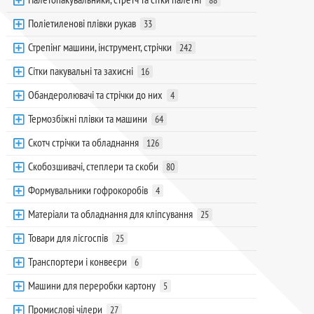
88
Поліетиленові плівки рукав
33
Стрепінг машини, інструмент, стрічки
242
Сітки пакувальні та захисні
16
Обандеролювачі та стрічки до них
4
Термозбіжні плівки та машини
64
Скотч стрічки та обладнання
126
Скобозшивачі, степлери та скоби
80
Формувальники гофрокоробів
4
Матеріали та обладнання для кліпсування
25
Товари для лісгоспів
25
Транспортери і конвеєри
6
Машини для переробки картону
5
Промислові чілери
27