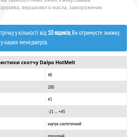
на технологічних лініях з мінусовими
морозива, вершкового масла, заморожених
річку у кількості від
10 ящиків
, Ви отримуєте знижку.
 у наших менеджерів.
еристики
скотчу Dalpo HotMelt
48
200
43
-21 … +45
каучук синтетичний
прозорий