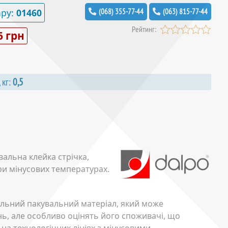
ару:
01460
(068) 355-77-44
(063) 815-77-44
Рейтинг:
6 грн
 кг:
0,5
альна клейка стрічка,
ри мінусових температурах.
альний пакувальний матеріал, який може
ь, але особливо оцінять його споживачі, що