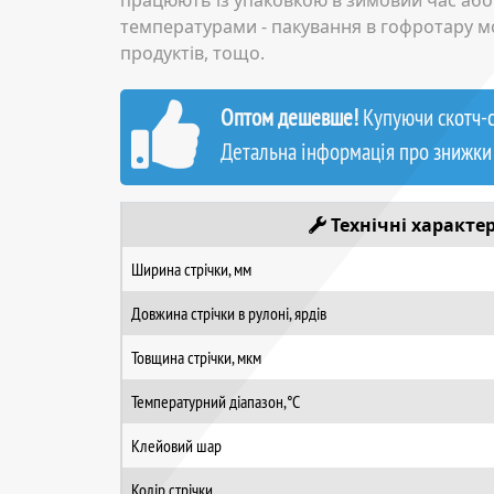
працюють із упаковкою в зимовий час або 
температурами - пакування в гофротару 
продуктів, тощо.
Оптом дешевше!
Купуючи скотч-ст
Детальна інформація про знижки
Технічні характ
Ширина стрічки, мм
Довжина стрічки в рулоні, ярдів
Товщина стрічки, мкм
Температурний діапазон,°C
Клейовий шар
Колір стрічки