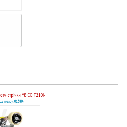
котч-стрічки YBICO T210N
Код товару:
01380
)