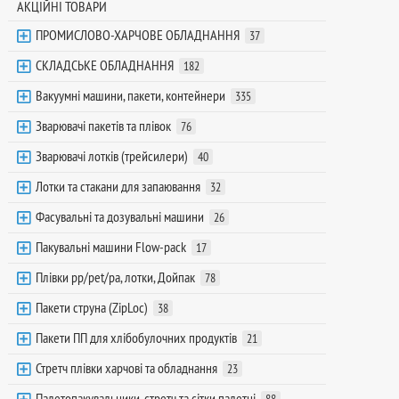
АКЦІЙНІ ТОВАРИ
ПРОМИСЛОВО-ХАРЧОВЕ ОБЛАДНАННЯ
37
СКЛАДСЬКЕ ОБЛАДНАННЯ
182
Вакуумні машини, пакети, контейнери
335
Зварювачі пакетів та плівок
76
Зварювачі лотків (трейсилери)
40
Лотки та стакани для запаювання
32
Фасувальні та дозувальні машини
26
Пакувальні машини Flow-pack
17
Плівки pp/pet/pa, лотки, Дойпак
78
Пакети струна (ZipLoc)
38
Пакети ПП для хлібобулочних продуктів
21
Стретч плівки харчові та обладнання
23
Палетопакувальники, стретч та сітки палетні