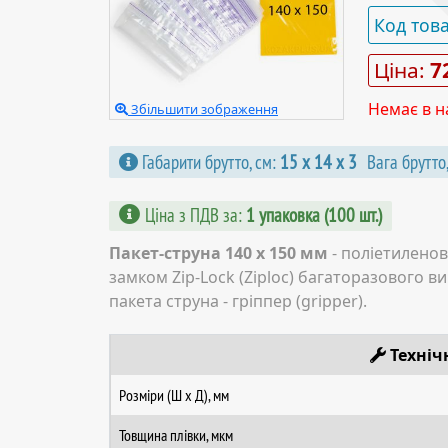
Код тов
Ціна:
7
Немає в н
Збільшити зображення
Габарити брутто, см:
15 х 14 х 3
Вага брутто,
Ціна з ПДВ за
:
1 упаковка (100 шт.)
Пакет-струна 140 х 150 мм
- поліетиленов
замком Zip-Lock (Ziploc) багаторазового в
пакета струна - гріппер (gripper).
Техніч
Розміри (Ш х Д), мм
Товщина плівки, мкм