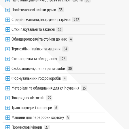
88
Поліетиленові плівки рукав
33
Стрепінг машини, інструмент, стрічки
242
Сітки пакувальні та захисні
16
Обандеролювачі та стрічки до них
4
Термозбіжні плівки та машини
64
Скотч стрічки та обладнання
126
Скобозшивачі, степлери та скоби
80
Формувальники гофрокоробів
4
Матеріали та обладнання для кліпсування
25
Товари для лісгоспів
25
Транспортери і конвеєри
6
Машини для переробки картону
5
Промислові чілери
27