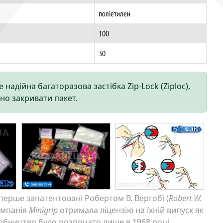
поліетилен
100
30
 надійна багаторазова застібка Zip-Lock (Ziploc),
но закривати пакет.
вперше запатентовані Робертом В. Вергобі (
Robert W.
компанія
Minigrip
отримала ліцензію на їхній випуск як
робництво було розпочато лише в 1968 році