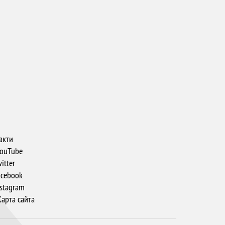
акти
ouTube
itter
cebook
stagram
арта сайта