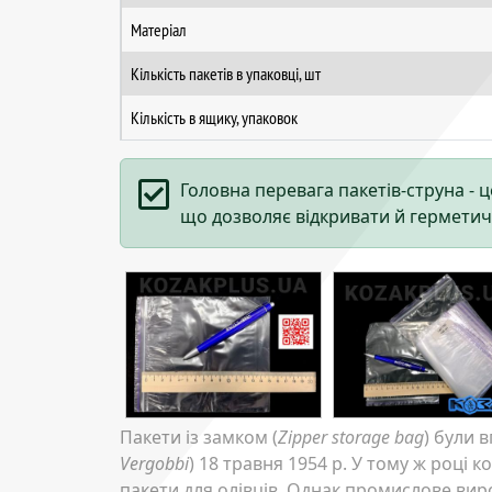
Матеріал
Кількість пакетів в упаковці, шт
Кількість в ящику, упаковок
Головна перевага пакетів-струна - це
що дозволяє відкривати й герметич
Пакети із замком (
Zipper storage bag
) були 
Vergobbi
) 18 травня 1954 р. У тому ж році 
пакети для олівців. Однак промислове ви