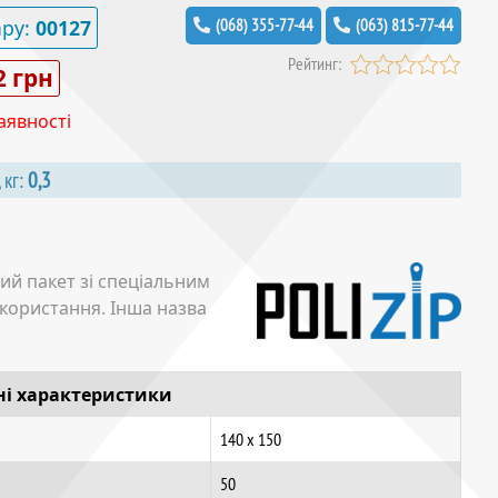
ару:
00127
(068) 355-77-44
(063) 815-77-44
Рейтинг:
2 грн
аявності
 кг:
0,3
ий пакет зі спеціальним
икористання. Інша назва
ні характеристики
140 х 150
50