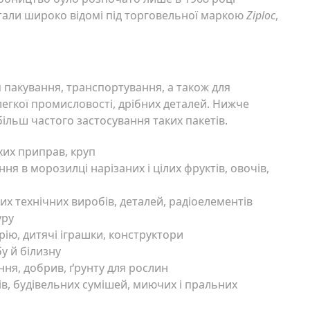
стали широко відомі під торговельної маркою
Ziploc
,
 пакування, транспортування, а також для
легкої промисловості, дрібних деталей. Нижче
льш частого застосування таких пакетів.
хих приправ, круп
ня в морозилці нарізаних і цілих фруктів, овочів,
х технічних виробів, деталей, радіоелементів
уру
ію, дитячі іграшки, конструктори
у й білизну
ння, добрив, ґрунту для рослин
в, будівельних сумішей, миючих і пральних