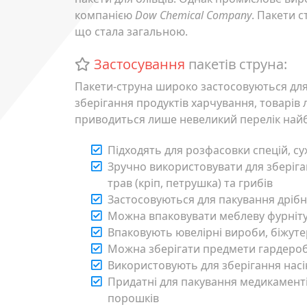
компанією
Dow Chemical Company
. Пакети 
що стала загальною.
Застосування
пакетів струна:
Пакети-струна широко застосовуються для
зберігання продуктів харчування, товарів 
приводиться лише невеликий перелік найбі
Підходять для розфасовки спецій, су
Зручно використовувати для зберіган
трав (кріп, петрушка) та грибів
Застосовуються для пакування дрібни
Можна впаковувати меблеву фурніт
Впаковують ювелірні вироби, біжутер
Можна зберігати предмети гардероб
Використовують для зберігання насі
Придатні для пакування медикаменті
порошків