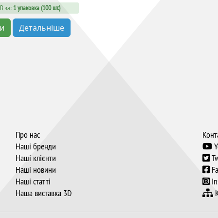
В за:
1 упаковка (100 шт.)
ти
Детальніше
Про нас
Конт
Наші бренди
Y
Наші клієнти
Tw
Наші новини
Fa
Наші статті
In
Наша виставка 3D
К