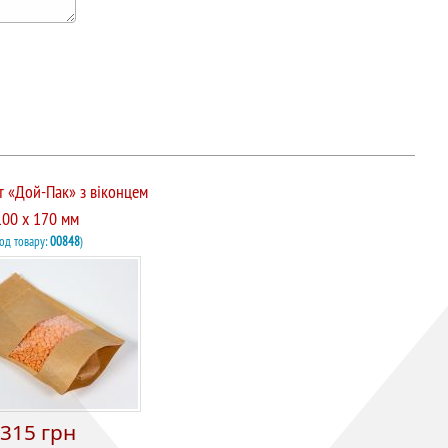
т «Дой-Пак» з віконцем
100 х 170 мм
Код товару:
00848
)
315 грн