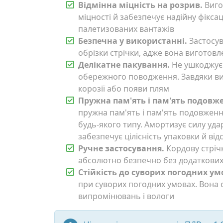
Відмінна міцність на розрив.
Виго
міцності й забезпечує надійну фікса
палетизованих вантажів
Безпечна у використанні.
Застосув
обрізки стрічки, адже вона виготовл
Делікатне пакування.
Не ушкоджує 
обережного поводження. Завдяки ви
корозії або появи плям
Пружна пам'ять і пам'ять подовж
пружна пам'ять і пам'ять подовженн
будь-якого типу. Амортизує силу удар
забезпечує цілісність упаковки й від
Ручне застосування.
Кордову стріч
абсолютно безпечно без додаткових
Стійкість до суворих погодних ум
при суворих погодних умовах. Вона 
випромінювань і вологи