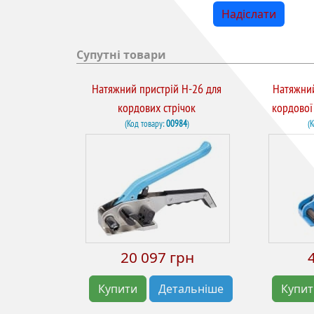
Супутні товари
Натяжний пристрій H-26 для
Натяжни
кордових стрічок
кордової
(Код товару:
00984
)
(
20 097 грн
Купити
Детальніше
Купи