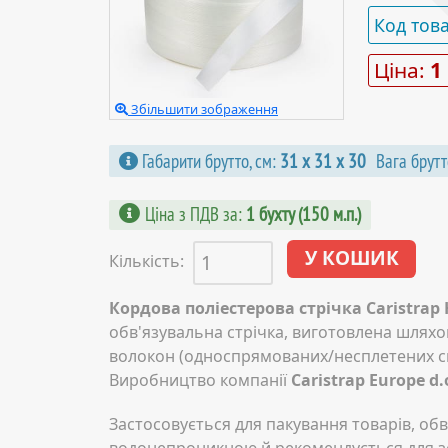
Код тов
Ціна:
1
Збільшити зображення
Габарити брутто, см:
31 х 31 х 30
Вага брутт
Ціна з ПДВ за
:
1 бухту (150 м.п.)
Кількість:
Кордова поліестерова стрічка Caristrap 
обв'язувальна стрічка, виготовлена шлях
волокон (односпрямованих/несплетених см
Виробництво компанії
Caristrap Europe d.
Застосовується для пакування товарів, обв'