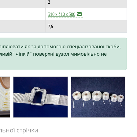
2
310 x 310 x 300
7,6
іплювати як за допомогою спеціалізованої скоби,
ливій "чіпкій" поверхні вузол мимовільно не
льної стрічки