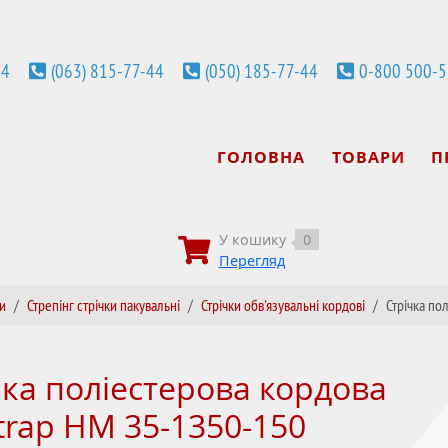
44
(063) 815-77-44
(050) 185-77-44
0-800 500-
ГОЛОВНА
ТОВАРИ
П
У кошику
0
Перегляд
ки
Стрепінг стрічки пакувальні
Стрічки обв'язувальні кордові
Стрічка по
чка поліестерова кордова
strap HM 35-1350-150