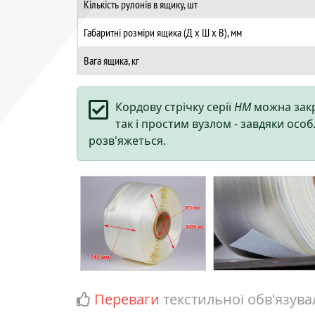
Кількість рулонів в ящику, шт
Габаритні розміри ящика (Д х Ш х В), мм
Вага ящика, кг
Кордову стрічку серії
HM
можна закр
так і простим вузлом - завдяки особ
розв'яжеться.
Переваги
текстильної обв'язува