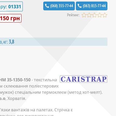
ару:
01331
(068) 355-77-44
(063) 815-77-44
Рейтинг:
 150 грн
о, кг:
3,8
HM 35-1350-150
- текстильна
ом склеювання поліестерових
ужок) спеціальним термоклеєм (метод хот-мелт).
o.o
, Хорватія.
язки вантажів на палетах. Стрічка є