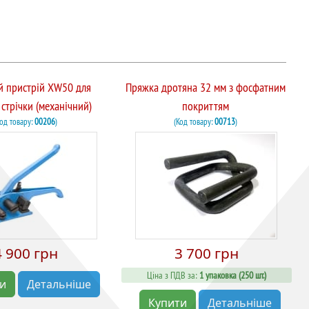
й пристрій XW50 для
Пряжка дротяна 32 мм з фосфатним
 стрічки (механічний)
покриттям
Код товару:
00206
)
(Код товару:
00713
)
4 900 грн
3 700 грн
Ціна з ПДВ за:
1 упаковка (250 шт.)
ти
Детальніше
Купити
Детальніше