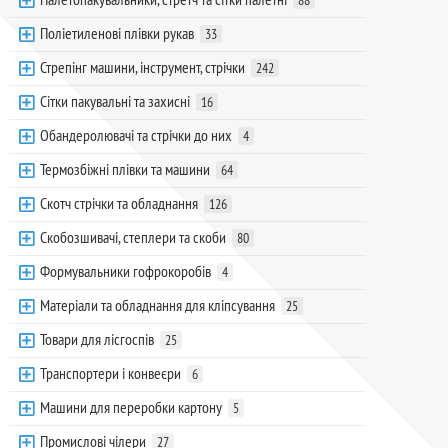
88
Поліетиленові плівки рукав
33
Стрепінг машини, інструмент, стрічки
242
Сітки пакувальні та захисні
16
Обандеролювачі та стрічки до них
4
Термозбіжні плівки та машини
64
Скотч стрічки та обладнання
126
Скобозшивачі, степлери та скоби
80
Формувальники гофрокоробів
4
Матеріали та обладнання для кліпсування
25
Товари для лісгоспів
25
Транспортери і конвеєри
6
Машини для переробки картону
5
Промислові чілери
27