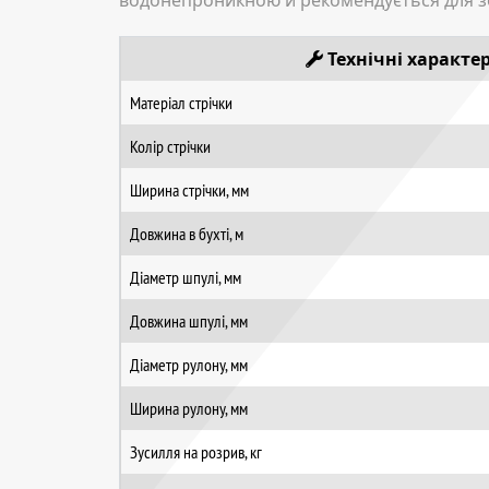
водонепроникною й рекомендується для з
Технічні характ
Матеріал стрічки
Колір стрічки
Ширина стрічки, мм
Довжина в бухті, м
Діаметр шпулі, мм
Довжина шпулі, мм
Діаметр рулону, мм
Ширина рулону, мм
Зусилля на розрив, кг