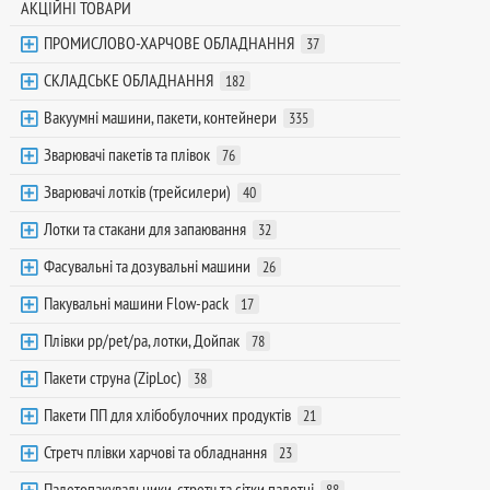
АКЦІЙНІ ТОВАРИ
ПРОМИСЛОВО-ХАРЧОВЕ ОБЛАДНАННЯ
37
СКЛАДСЬКЕ ОБЛАДНАННЯ
182
Вакуумні машини, пакети, контейнери
335
Зварювачі пакетів та плівок
76
Зварювачі лотків (трейсилери)
40
Лотки та стакани для запаювання
32
Фасувальні та дозувальні машини
26
Пакувальні машини Flow-pack
17
Плівки pp/pet/pa, лотки, Дойпак
78
Пакети струна (ZipLoc)
38
Пакети ПП для хлібобулочних продуктів
21
Стретч плівки харчові та обладнання
23
Палетопакувальники, стретч та сітки палетні