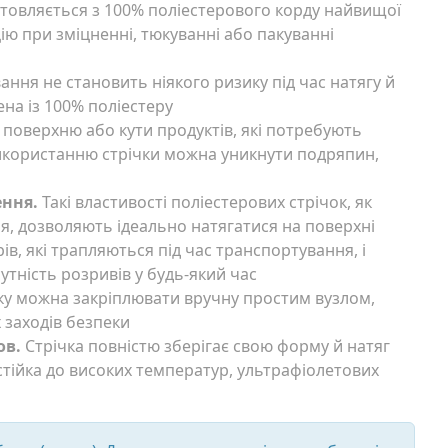
товляється з 100% поліестерового корду найвищої
цію при зміцненні, тюкуванні або пакуванні
ання не становить ніякого ризику під час натягу й
ена із 100% поліестеру
поверхню або кути продуктів, які потребують
користанню стрічки можна уникнути подряпин,
ення.
Такі властивості поліестерових стрічок, як
я, дозволяють ідеально натягатися на поверхні
ів, які трапляються під час транспортування, і
сутність розривів у будь-який час
ку можна закріплювати вручну простим вузлом,
 заходів безпеки
ов.
Стрічка повністю зберігає свою форму й натяг
стійка до високих температур, ультрафіолетових