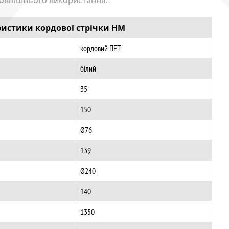
овнішнього використання.
еристики
кордової стрічки HM
кордовий ПЕТ
білий
35
150
Ø76
139
Ø240
140
1350