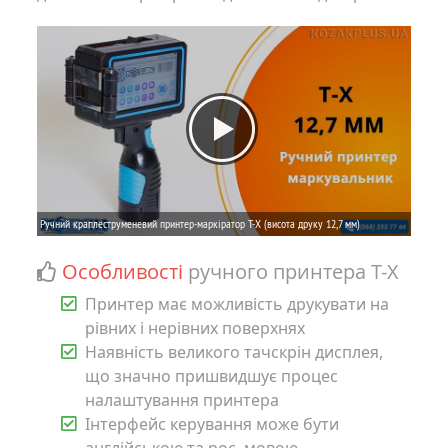
Особливості
ручного принтера T-X
Принтер має можливість друкувати на
рівних і нерівних поверхнях
Наявність великого тачскрін дисплея,
що значно пришвидшує процес
налаштування принтера
Інтерфейс керування може бути