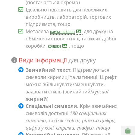
(постачається окремо)
Ідеально підходить для невеликих
виробництв, лабораторій, торгових
підприємств, тощо
Металева
для друку
на
рамка-шаблон
обмежених поверхнях, таких як дрібні
коробки,
, тощо
кришки
Види інформації
для друку
Звичайний текст.
Підтримуються
символи кирилиці та латиниці. Шрифт
можна збільшувати/зменшувати,
задавати стиль (звичайний/
курсив
/
жирний
)
Спеціальні символи.
Крім звичайних
символів доступні
180 спеціальних
символів
, такі як
скобки, римські цифри,
цифри у колі, стрілки, градуси, тощо