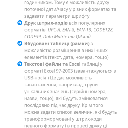
годинником. Тому є можливість друку
поточної дати/часу у різних форматах та
задавати параметри шрифту
Друк штрих-кодів
всіх популярних
форматів:
UPC-A, EAN-8, EAN-13, CODE128,
CODE39, Data Matrix та QR-код
Вбудовані таблиці (рамки)
з
можливістю розміщення в них інших
елементів (текст, дата, номера, тощо)
Текстові файли та Excel
таблиці у
форматі Excel 97-2003 (завантажуються з
USB-носія ) Це дає можливість
завантаження, наприклад, групи
унікальних значень (серійні номера,
назви, тощо), які будуть змінюватися
послідовно під час друку. Крім того
можна задати список величин, які будуть
трансформормовані у штрих-коди
певного формату і в процесі друку ці