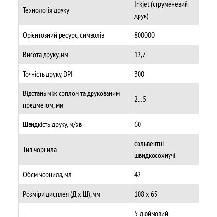
Inkjet (струменевий
Технологія друку
друк)
Орієнтовний ресурс, символів
800000
Висота друку, мм
12,7
Точність друку, DPI
300
Відстань між соплом та друкованим
2…5
предметом, мм
Швидкість друку, м/хв
60
сольвентні
Тип чорнила
швидкосохнучі
Об'єм чорнила, мл
42
Розміри дисплея (Д х Ш), мм
108 х 65
5-дюймовий