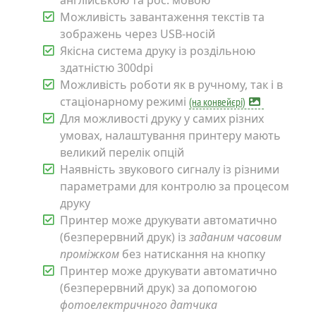
англійською та рос. мовою
Можливість завантаження текстів та
зображень через USB-носій
Якісна система друку із роздільною
здатністю 300dpi
Можливість роботи як в ручному, так і в
стаціонарному режимі
(на конвейєрі)
Для можливості друку у самих різних
умовах, налаштування принтеру мають
великий перелік опцій
Наявність звукового сигналу із різними
параметрами для контролю за процесом
друку
Принтер може друкувати автоматично
(безперервний друк) із
заданим часовим
проміжком
без натискання на кнопку
Принтер може друкувати автоматично
(безперервний друк) за допомогою
фотоелектричного датчика