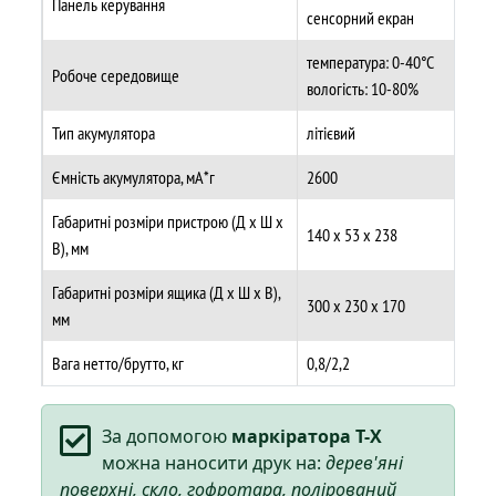
Панель керування
сенсорний екран
температура: 0-40°C
Робоче середовище
вологість: 10-80%
Тип акумулятора
літієвий
Ємність акумулятора, мА*г
2600
Габаритні розміри пристрою (Д х Ш х
140 х 53 х 238
В), мм
Габаритні розміри ящика (Д х Ш х В),
300 х 230 х 170
мм
Вага нетто/брутто, кг
0,8/2,2
За допомогою
маркіратора T-X
можна наносити друк на:
дерев'яні
поверхні, скло, гофротара, полірований