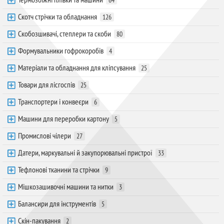
Скотч стрічки та обладнання
126
Скобозшивачі, степлери та скоби
80
Формувальники гофрокоробів
4
Матеріали та обладнання для кліпсування
25
Товари для лісгоспів
25
Транспортери і конвеєри
6
Машини для переробки картону
5
Промислові чілери
27
Датери, маркувальні й закупорювальні пристрої
33
Тефлонові тканини та стрічки
9
Мішкозашивочні машини та нитки
3
Балансири для інструментів
5
Скін-пакування
2