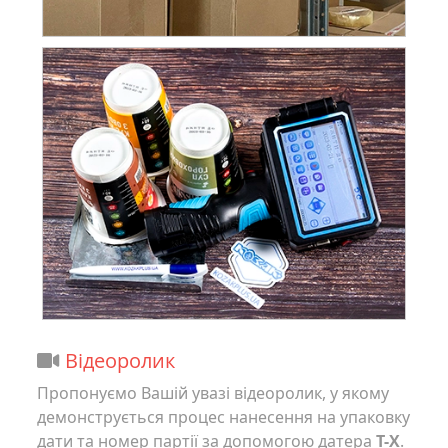
Відеоролик
Пропонуємо Вашій увазі відеоролик, у якому
демонструється процес нанесення на упаковку
дати та номер партії за допомогою датера
T-X
.