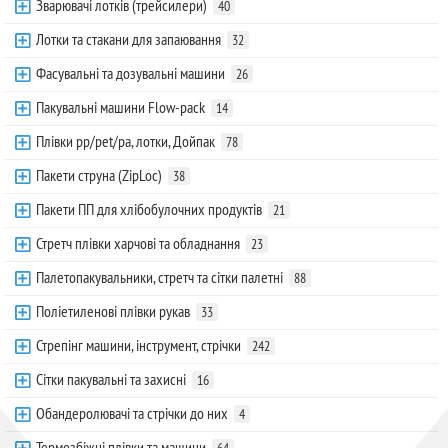
Зварювачі лотків (трейсилери)
40
Лотки та стакани для запаювання
32
Фасувальні та дозувальні машини
26
Пакувальні машини Flow-pack
14
Плівки pp/pet/pa, лотки, Дойпак
78
Пакети струна (ZipLoc)
38
Пакети ПП для хлібобулочних продуктів
21
Стретч плівки харчові та обладнання
23
Палетопакувальники, стретч та сітки палетні
88
Поліетиленові плівки рукав
33
Стрепінг машини, інструмент, стрічки
242
Сітки пакувальні та захисні
16
Обандеролювачі та стрічки до них
4
Термозбіжні плівки та машини
64