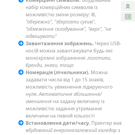
Комерційні символи.
Вбудований
набір комерційних символів із
можливістю зміни розміру:
®,
"обережно", "зберігати сухим",
"обмеження складування", "верх", "не
підвішувати"
Завантаження зображень.
Через USB-
носій можна завантажувати будь-які
монохромні зображення:
логотипи,
бренди, знаки, тощо
Номерація (лічильники).
Можна
задавати числа від 1 до 15 знаків,
можливість увімкнення лідируючого
нуля.
Автоматичне збільшення/
зменшення
на задану величину із
можливістю задання утримання
величини на певній кількості
Встановлення дати/часу.
Принтер має
вбудований енергонезалежний каледар
з